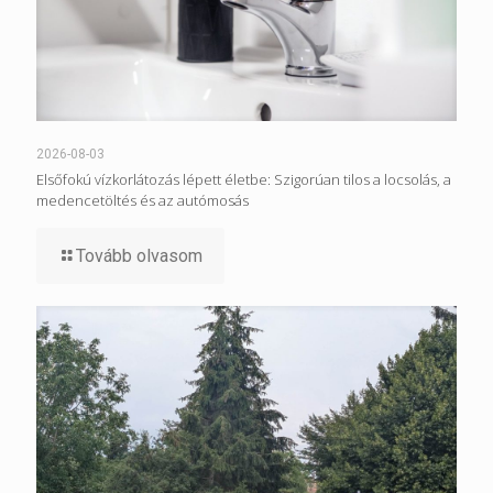
2026-08-03
Elsőfokú vízkorlátozás lépett életbe: Szigorúan tilos a locsolás, a
medencetöltés és az autómosás
Tovább olvasom