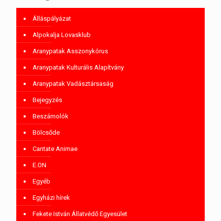
Álláspályázat
Alpokalja Lovasklub
Aranypatak Asszonykórus
Aranypatak Kulturális Alapítvány
Aranypatak Vadásztársaság
Bejegyzés
Beszámolók
Bölcsőde
Cantate Animae
E.ON
Egyéb
Egyházi hírek
Fekete István Állatvédő Egyesület