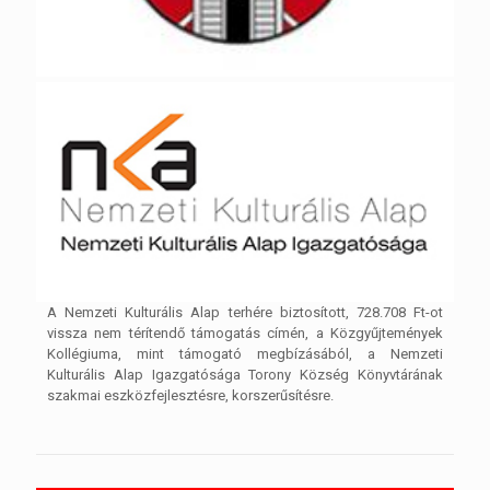
A Nemzeti Kulturális Alap terhére biztosított, 728.708 Ft-ot
vissza nem térítendő támogatás címén, a Közgyűjtemények
Kollégiuma, mint támogató megbízásából, a Nemzeti
Kulturális Alap Igazgatósága Torony Község Könyvtárának
szakmai eszközfejlesztésre, korszerűsítésre.