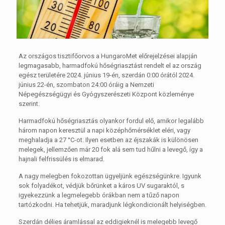
Az országos tisztifőorvos a HungaroMet előrejelzései alapján
legmagasabb, harmadfokú hőségriasztást rendelt el az ország
egész területére 2024. június 19-én, szerdán 0:00 órától 2024.
június 22-én, szombaton 24:00 óráig a Nemzeti
Népegészségügyi és Gyógyszerészeti Központ közleménye
szerint.
Harmadfokú hőségriasztás olyankor fordul elő, amikor legalább
három napon keresztül a napi középhőmérséklet eléri, vagy
meghaladja a 27 °C-ot. Ilyen esetben az éjszakák is különösen
melegek, jellemzően már 20 fok alá sem tud hűlni a levegő, így a
hajnali felfrissülés is elmarad.
A nagy melegben fokozottan ügyeljünk egészségünkre. Igyunk
sok folyadékot, védjük bőrünket a káros UV sugaraktól, s
igyekezzünk a legmelegebb órákban nem a tűző napon
tartózkodni. Ha tehetjük, maradjunk légkondicionált helyiségben.
Szerdán délies áramlással az eddigieknél is melegebb levegő