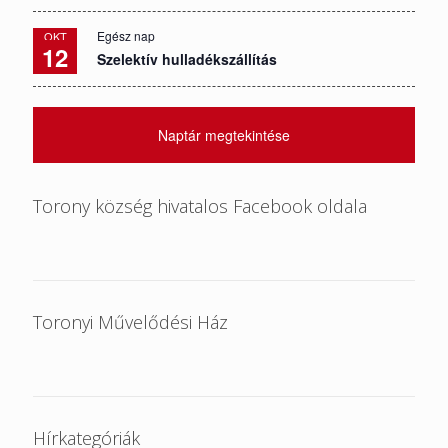
Egész nap
OKT
12
Szelektív hulladékszállítás
Naptár megtekintése
Torony község hivatalos Facebook oldala
Toronyi Művelődési Ház
Hírkategóriák