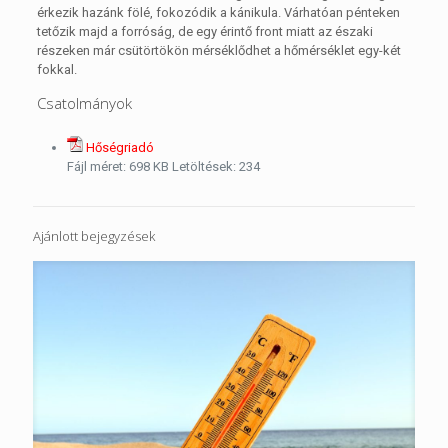
érkezik hazánk fölé, fokozódik a kánikula. Várhatóan pénteken
tetőzik majd a forróság, de egy érintő front miatt az északi
részeken már csütörtökön mérséklődhet a hőmérséklet egy-két
fokkal.
Csatolmányok
Hőségriadó
Fájl méret:
698 KB
Letöltések:
234
Ajánlott bejegyzések