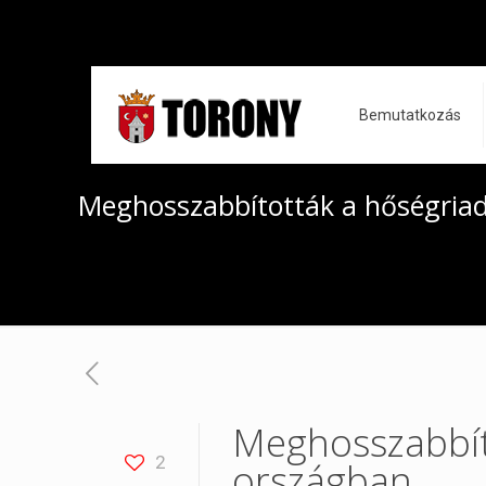
Bemutatkozás
Meghosszabbították a hőségriad
Meghosszabbít
2
országban