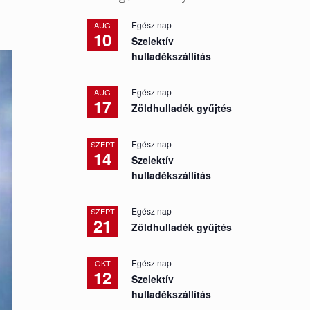
Egész nap
AUG
10
Szelektív
hulladékszállítás
Egész nap
AUG
17
Zöldhulladék gyűjtés
Egész nap
SZEPT
14
Szelektív
hulladékszállítás
Egész nap
SZEPT
21
Zöldhulladék gyűjtés
Egész nap
OKT
12
Szelektív
hulladékszállítás