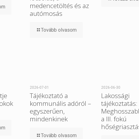
medencetöltés és az
som
autómosás
Tovább olvasom
2026-07-01
2026-06-30
tje
Tájékoztató a
Lakossági
 okok
kommunális adóról –
tájékoztatás:
egyszerűen,
Meghosszabb
mindenkinek
a III. fokú
hőségriasztá
som
Tovább olvasom