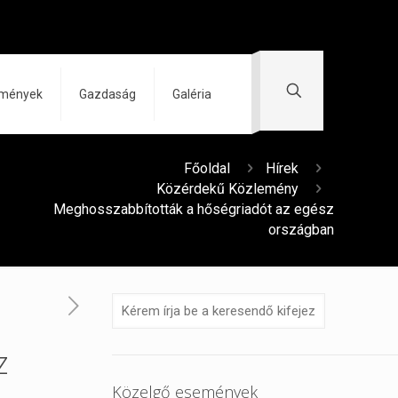
zmények
Gazdaság
Galéria
Főoldal
Hírek
Közérdekű Közlemény
Meghosszabbították a hőségriadót az egész
országban
z
Közelgő események