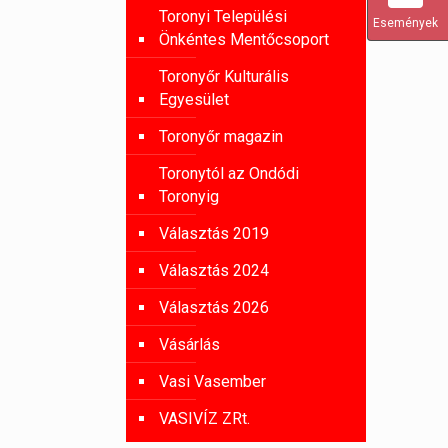
Toronyi Települési
Események
Önkéntes Mentőcsoport
Toronyőr Kulturális
Egyesület
Toronyőr magazin
Toronytól az Ondódi
Toronyig
Választás 2019
Választás 2024
Választás 2026
Vásárlás
Vasi Vasember
VASIVÍZ ZRt.