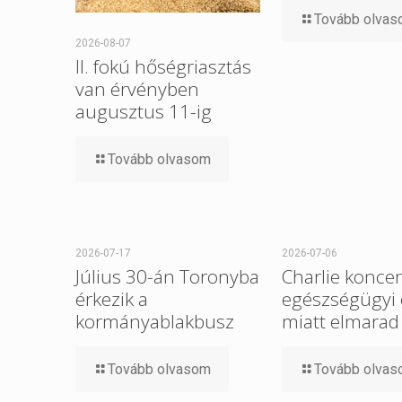
Tovább olva
2026-08-07
II. fokú hőségriasztás
van érvényben
augusztus 11-ig
Tovább olvasom
2026-07-17
2026-07-06
Július 30-án Toronyba
Charlie koncer
érkezik a
egészségügyi
kormányablakbusz
miatt elmarad
Tovább olvasom
Tovább olva