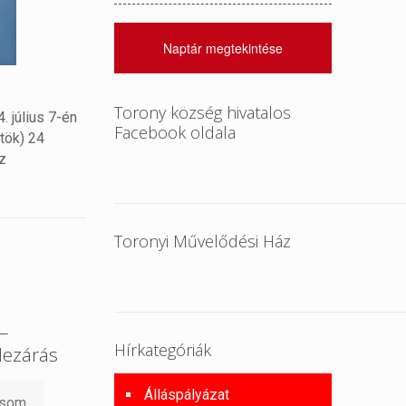
Naptár megtekintése
Torony község hivatalos
. július 7-én
Facebook oldala
rtök) 24
z
Toronyi Művelődési Ház
 –
Hírkategóriák
lezárás
Álláspályázat
asom