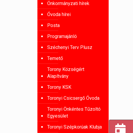
Önkormányzati hírek
Óvoda hírei
Posta
Programajánló
Széchenyi Terv Plusz
Temető
Torony Községért
Alapítvány
Torony KSK
Toronyi Csicsergő Óvoda
Toronyi Önkéntes Tűzoltó
Egyesület
Toronyi Szépkorúak Klubja