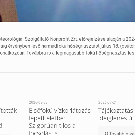
rológiai Szolgáltató Nonprofit Zrt. előrejelzése alapján a 2024
óráig érvényben lévő harmadfokú hőségriasztást július 18. (csütö
vonatkozóan. Továbbra is a legmagasabb fokú hőségriasztás les
2026-08-03
2026-07-21
tották
Elsőfokú vízkorlátozás
Tájékoztatás
lépett életbe:
ideiglenes út
!
Szigorúan tilos a
locsolás, a
Tovább olv