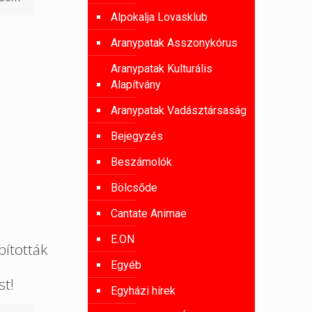
Alpokalja Lovasklub
Aranypatak Asszonykórus
Aranypatak Kulturális
Alapítvány
Aranypatak Vadásztársaság
Bejegyzés
Beszámolók
Bölcsőde
Cantate Animae
E.ON
ították
Egyéb
st!
Egyházi hírek