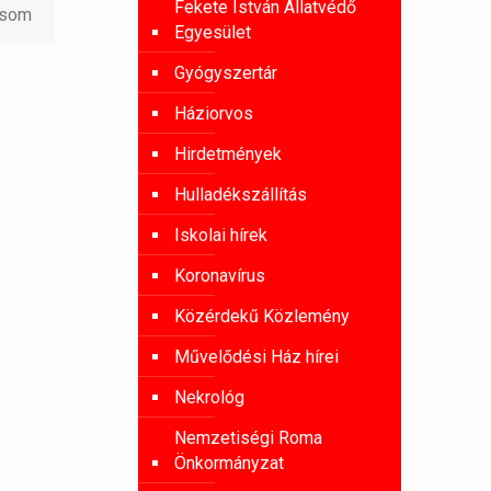
Fekete István Állatvédő
asom
Egyesület
Gyógyszertár
Háziorvos
Hirdetmények
Hulladékszállítás
Iskolai hírek
Koronavírus
Közérdekű Közlemény
Művelődési Ház hírei
Nekrológ
Nemzetiségi Roma
Önkormányzat