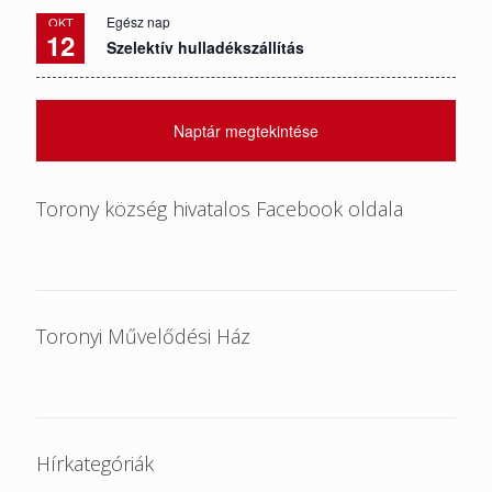
Egész nap
OKT
12
Szelektív hulladékszállítás
Naptár megtekintése
Torony község hivatalos Facebook oldala
Toronyi Művelődési Ház
Hírkategóriák