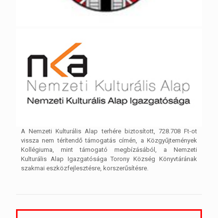
A Nemzeti Kulturális Alap terhére biztosított, 728.708 Ft-ot
vissza nem térítendő támogatás címén, a Közgyűjtemények
Kollégiuma, mint támogató megbízásából, a Nemzeti
Kulturális Alap Igazgatósága Torony Község Könyvtárának
szakmai eszközfejlesztésre, korszerűsítésre.