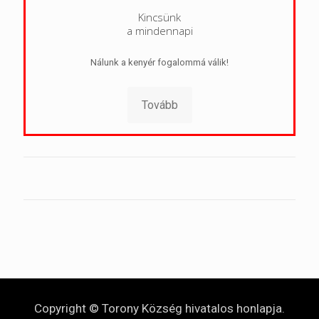
Kincsünk
a mindennapi
Nálunk a kenyér fogalommá válik!
Tovább
Copyright © Torony Község hivatalos honlapja.