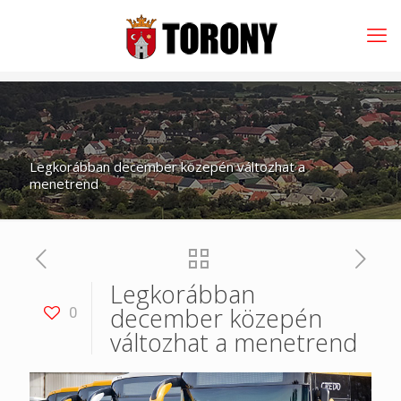
Legkorábban december közepén változhat a
menetrend
Legkorábban
december közepén
0
változhat a menetrend