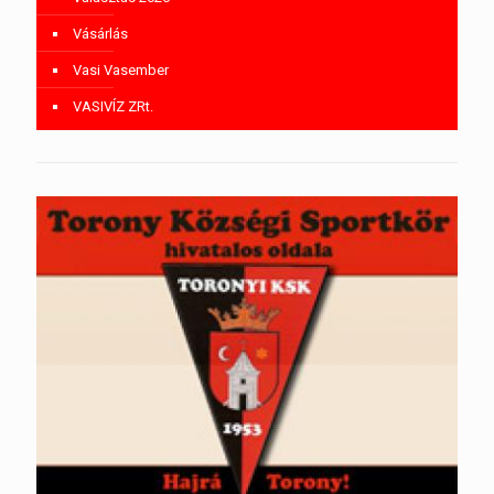
Vásárlás
Vasi Vasember
VASIVÍZ ZRt.