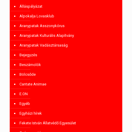
Álláspályázat
Alpokalja Lovasklub
Aranypatak Asszonykórus
Aranypatak Kulturális Alapítvány
Aranypatak Vadásztársaság
Bejegyzés
Beszámolók
Bölcsőde
Cantate Animae
E.ON
Egyéb
Egyházi hírek
Fekete István Állatvédő Egyesület