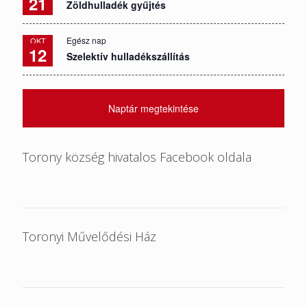
21
Zöldhulladék gyűjtés
Egész nap
OKT
12
Szelektív hulladékszállítás
Naptár megtekintése
Torony község hivatalos Facebook oldala
Toronyi Művelődési Ház