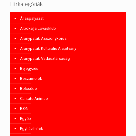
Hírkategóriák
Álláspályázat
Alpokalja Lovasklub
Aranypatak Asszonykórus
Aranypatak Kulturális Alapítvány
Aranypatak Vadásztársaság
Bejegyzés
Beszámolók
Bölcsőde
Cantate Animae
E.ON
Egyéb
Egyházi hírek