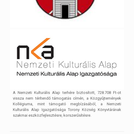
A Nemzeti Kulturális Alap terhére biztosított, 728.708 Ft-ot
vissza nem térítendő támogatás címén, a Közgyűjtemények
Kollégiuma, mint támogató megbízásából, a Nemzeti
Kulturális Alap Igazgatósága Torony Község Könyvtárának
szakmai eszközfejlesztésre, korszerűsítésre.