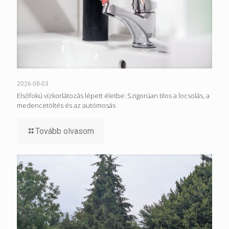
2026-08-03
Elsőfokú vízkorlátozás lépett életbe: Szigorúan tilos a locsolás, a
medencetöltés és az autómosás
Tovább olvasom