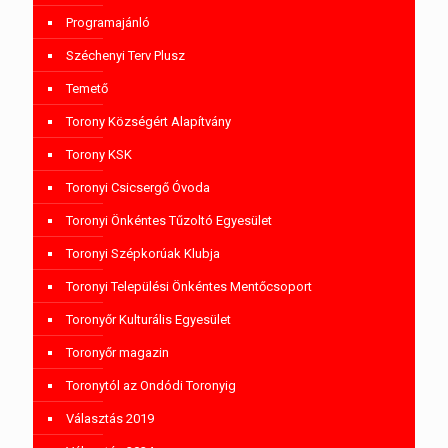
Programajánló
Széchenyi Terv Plusz
Temető
Torony Községért Alapítvány
Torony KSK
Toronyi Csicsergő Óvoda
Toronyi Önkéntes Tűzoltó Egyesület
Toronyi Szépkorúak Klubja
Toronyi Települési Önkéntes Mentőcsoport
Toronyőr Kulturális Egyesület
Toronyőr magazin
Toronytól az Ondódi Toronyig
Választás 2019