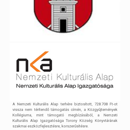
A Nemzeti Kulturális Alap terhére biztosított, 728.708 Ft-ot
vissza nem térítendő támogatás címén, a Közgyűjtemények
Kollégiuma, mint támogató megbízásából, a Nemzeti
Kulturális Alap Igazgatósága Torony Község Könyvtárának
szakmai eszközfejlesztésre, korszerűsítésre.