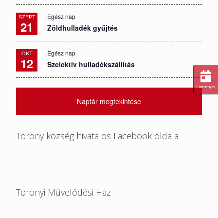
Egész nap
SZEPT
21
Zöldhulladék gyűjtés
Egész nap
OKT
12
Szelektív hulladékszállítás
Események
Naptár megtekintése
Torony község hivatalos Facebook oldala
Toronyi Művelődési Ház