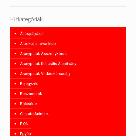
Hírkategóriák
Álláspályázat
Alpokalja Lovasklub
Aranypatak Asszonykórus
Aranypatak Kulturális Alapítvány
Aranypatak Vadásztársaság
Bejegyzés
Beszámolók
Bölcsőde
Cantate Animae
E.ON
Egyéb