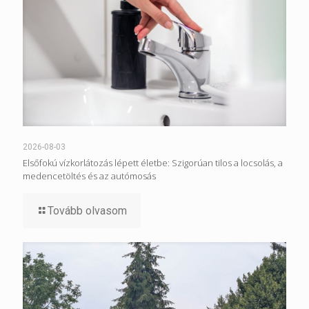
2026-08-03
Elsőfokú vízkorlátozás lépett életbe: Szigorúan tilos a locsolás, a
medencetöltés és az autómosás
Tovább olvasom