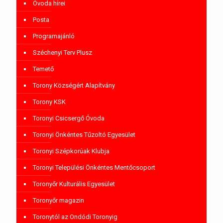
Óvoda hírei
Posta
Programajánló
Széchenyi Terv Plusz
Temető
Torony Községért Alapítvány
Torony KSK
Toronyi Csicsergő Óvoda
Toronyi Önkéntes Tűzoltó Egyesület
Toronyi Szépkorúak Klubja
Toronyi Települési Önkéntes Mentőcsoport
Toronyőr Kulturális Egyesület
Toronyőr magazin
Toronytól az Ondódi Toronyig