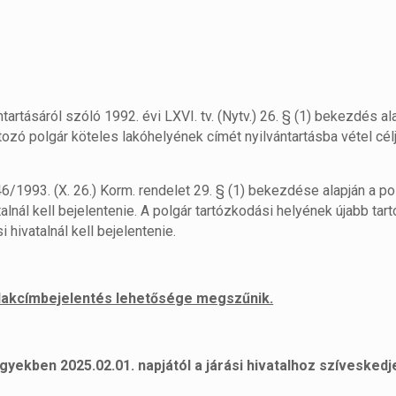
rtásáról szóló 1992. évi LXVI. tv. (Nytv.) 26. § (1) bekezdés al
rtozó polgár köteles lakóhelyének címét nyilvántartásba vétel cél
46/1993. (X. 26.) Korm. rendelet 29. § (1) bekezdése alapján a po
talnál kell bejelentenie. A polgár tartózkodási helyének újabb ta
 hivatalnál kell bejelentenie.
ő lakcímbejelentés lehetősége megszűnik.
gyekben 2025.02.01. napjától a járási hivatalhoz szívesked