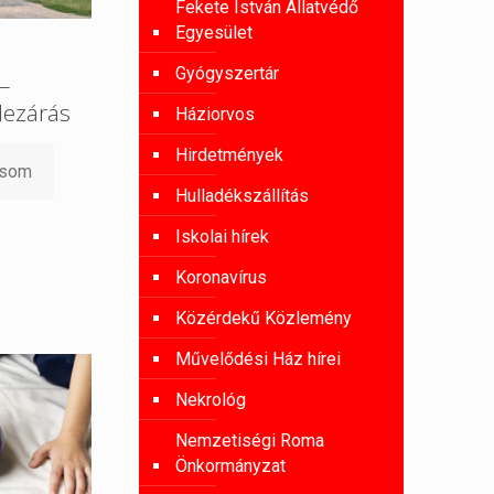
Fekete István Állatvédő
Egyesület
Gyógyszertár
 –
lezárás
Háziorvos
Hirdetmények
asom
Hulladékszállítás
Iskolai hírek
Koronavírus
Közérdekű Közlemény
Művelődési Ház hírei
Nekrológ
Nemzetiségi Roma
Önkormányzat