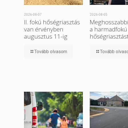
2026-08-07
2026-08-05
II. fokú hőségriasztás
Meghosszabbí
van érvényben
a harmadfokú
augusztus 11-ig
hőségriasztást
Tovább olvasom
Tovább olva