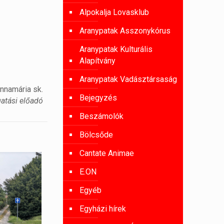
Alpokalja Lovasklub
Aranypatak Asszonykórus
Aranypatak Kulturális
Alapítvány
Aranypatak Vadásztársaság
Annamária sk.
Bejegyzés
gatási előadó
Beszámolók
Bölcsőde
Cantate Animae
E.ON
Egyéb
Egyházi hírek