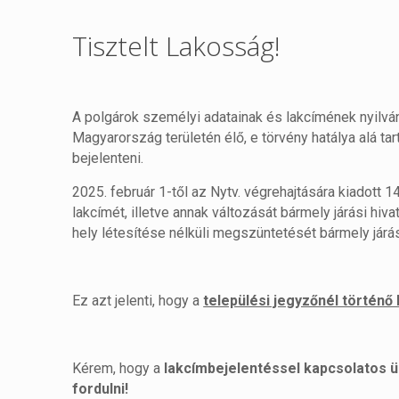
Tisztelt Lakosság!
A polgárok személyi adatainak és lakcímének nyilvánta
Magyarország területén élő, e törvény hatálya alá ta
bejelenteni.
2025. február 1-től az Nytv. végrehajtására kiadott 1
lakcímét, illetve annak változását bármely járási hiva
hely létesítése nélküli megszüntetését bármely járási
Ez azt jelenti, hogy a
települési jegyzőnél történ
Kérem, hogy a
lakcímbejelentéssel kapcsolatos ü
fordulni!