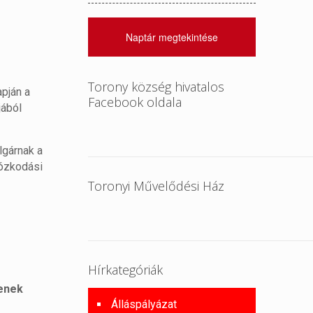
Naptár megtekintése
Torony község hivatalos
apján a
Facebook oldala
jából
lgárnak a
rtózkodási
Toronyi Művelődési Ház
Hírkategóriák
jenek
Álláspályázat