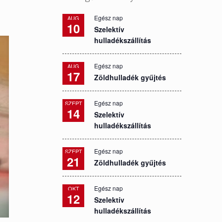
Egész nap
AUG
10
Szelektív
hulladékszállítás
Egész nap
AUG
17
Zöldhulladék gyűjtés
Egész nap
SZEPT
14
Szelektív
hulladékszállítás
Egész nap
SZEPT
21
Zöldhulladék gyűjtés
Egész nap
OKT
12
Szelektív
hulladékszállítás