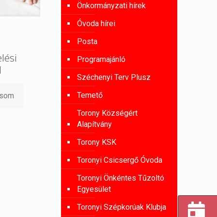
Önkormányzati hírek
Óvoda hírei
Posta
lési
Programajánló
l
Széchenyi Terv Plusz
Temető
asom
Torony Községért
Alapítvány
Torony KSK
Toronyi Csicsergő Óvoda
Toronyi Önkéntes Tűzoltó
Egyesület
Toronyi Szépkorúak Klubja