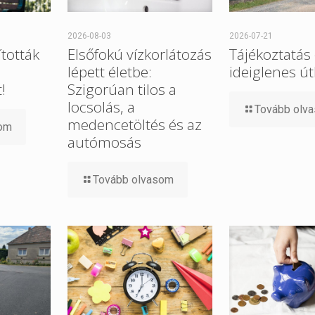
2026-08-03
2026-07-21
tották
Elsőfokú vízkorlátozás
Tájékoztatás
lépett életbe:
ideiglenes út
!
Szigorúan tilos a
locsolás, a
Tovább olv
medencetöltés és az
som
autómosás
Tovább olvasom