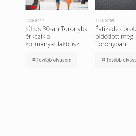
2026-07-17
2026-07-09
Július 30-án Toronyba
Évtizedes pro
érkezik a
oldódott meg
kormányablakbusz
Toronyban
Tovább olvasom
Tovább olva