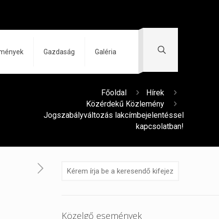
zmények
Gazdaság
Galéria
Főoldal
Hírek
Közérdekű Közlemény
Jogszabályváltozás lakcímbejelentéssel
kapcsolatban!
Közelgő események