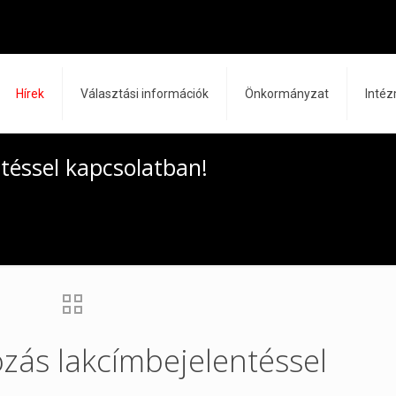
Hírek
Választási információk
Önkormányzat
Inté
téssel kapcsolatban!
ozás lakcímbejelentéssel