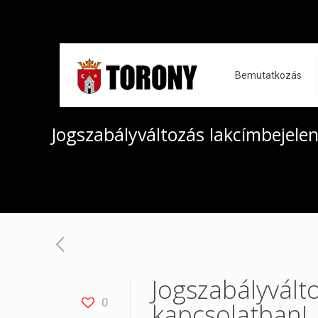
Bemutatkozás
Jogszabályváltozás lakcímbejelen
Jogszabályvált
0
kapcsolatban!