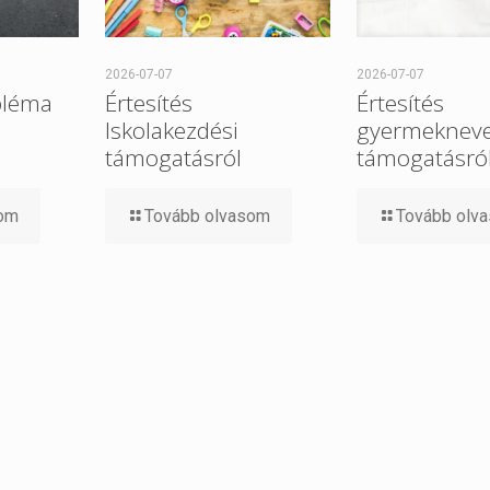
2026-07-07
2026-07-07
bléma
Értesítés
Értesítés
Iskolakezdési
gyermekneve
támogatásról
támogatásró
som
Tovább olvasom
Tovább olv