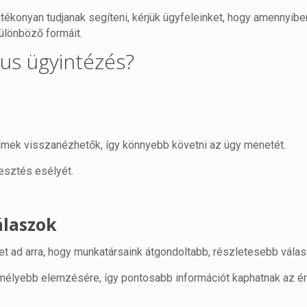
ékonyan tudjanak segíteni, kérjük ügyfeleinket, hogy amennyibe
ülönböző formáit.
kus ügyintézés?
relmek visszanézhetők, így könnyebb követni az ügy menetét.
esztés esélyét.
álaszok
t ad arra, hogy munkatársaink átgondoltabb, részletesebb válas
élyebb elemzésére, így pontosabb információt kaphatnak az é