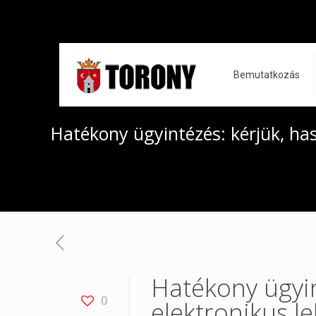
Bemutatkozás
Hatékony ügyintézés: kérjük, has
Hatékony ügyin
0
elektronikus l