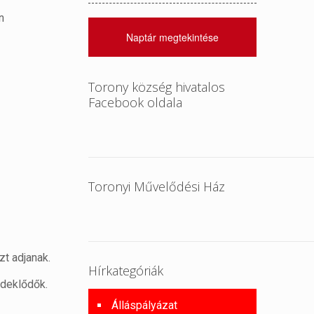
n
Naptár megtekintése
Torony község hivatalos
Facebook oldala
Toronyi Művelődési Ház
zt adjanak.
Hírkategóriák
rdeklődők.
Álláspályázat