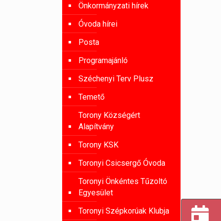
Önkormányzati hírek
Óvoda hírei
Posta
Programajánló
Széchenyi Terv Plusz
Temető
Torony Községért
Alapítvány
Torony KSK
Toronyi Csicsergő Óvoda
Toronyi Önkéntes Tűzoltó
Egyesület
Toronyi Szépkorúak Klubja