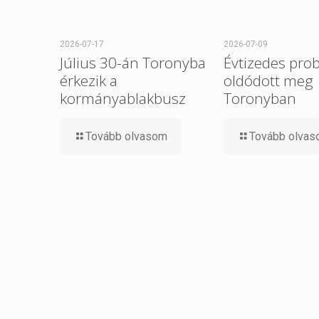
2026-07-17
2026-07-09
Július 30-án Toronyba
Évtizedes pro
érkezik a
oldódott meg
kormányablakbusz
Toronyban
Tovább olvasom
Tovább olva