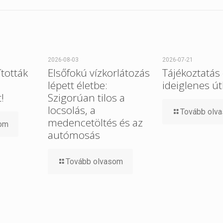
2026-08-03
2026-07-21
tották
Elsőfokú vízkorlátozás
Tájékoztatás
lépett életbe:
ideiglenes út
!
Szigorúan tilos a
locsolás, a
Tovább olv
medencetöltés és az
som
autómosás
Tovább olvasom