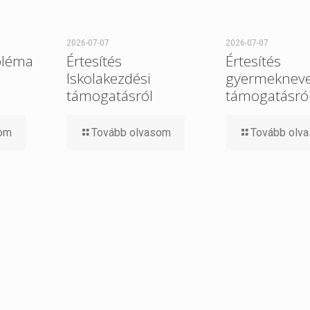
2026-07-07
2026-07-07
bléma
Értesítés
Értesítés
Iskolakezdési
gyermekneve
támogatásról
támogatásró
som
Tovább olvasom
Tovább olv