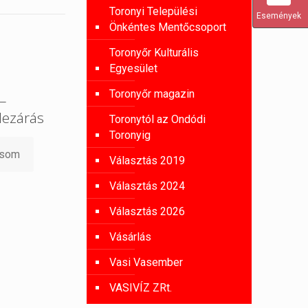
Toronyi Települési
Események
Önkéntes Mentőcsoport
Toronyőr Kulturális
Egyesület
Toronyőr magazin
 –
lezárás
Toronytól az Ondódi
Toronyig
asom
Választás 2019
Választás 2024
Választás 2026
Vásárlás
Vasi Vasember
VASIVÍZ ZRt.