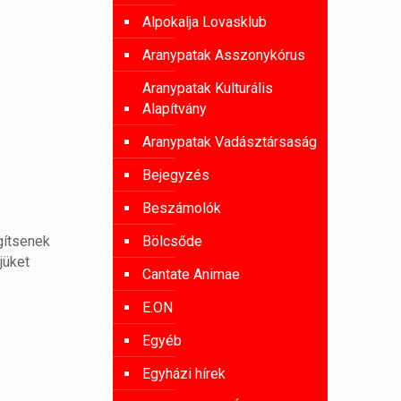
Alpokalja Lovasklub
Aranypatak Asszonykórus
Aranypatak Kulturális
Alapítvány
Aranypatak Vadásztársaság
Bejegyzés
Beszámolók
Bölcsőde
gítsenek
jüket
Cantate Animae
E.ON
Egyéb
Egyházi hírek