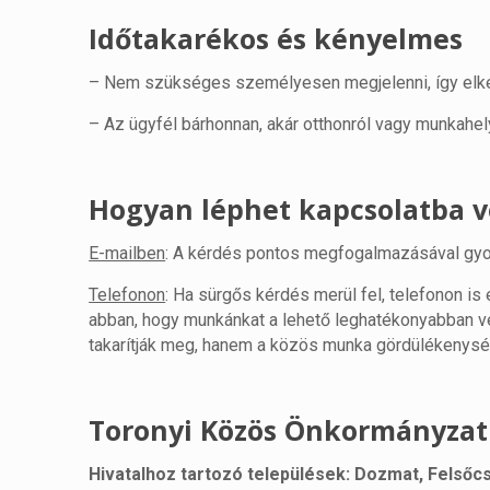
Időtakarékos és kényelmes
– Nem szükséges személyesen megjelenni, így elker
– Az ügyfél bárhonnan, akár otthonról vagy munkahelyé
Hogyan léphet kapcsolatba 
E-mailben
: A kérdés pontos megfogalmazásával gyo
Telefonon
: Ha sürgős kérdés merül fel, telefonon i
abban, hogy munkánkat a lehető leghatékonyabban v
takarítják meg, hanem a közös munka gördülékenysé
Toronyi Közös Önkormányzati
Hivatalhoz tartozó települések: Dozmat, Felsőc