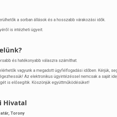
ülhetők a sorban állások és a hosszabb várakozási idők.
ről is intézheti ügyeit.
velünk?
rsabb és hatékonyabb válaszra számíthat.
s elérhetők vagyunk a megadott ügyfélfogadási időben. Kérjük, se
égezhessük! Az elektronikus ügyintézéssel nemcsak a saját ide
gét is elősegítik. Köszönjük együttműködésüket!
 Hivatal
satár, Torony