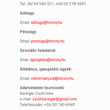
Tel.: 06/94 540-521, +36/30 218-3691
Adóügy:
Email:
adougy@torony.hu
Pénzügy:
Email:
penzugy@torony.hu
Szociális feladatok:
Emai:
igazgatas@torony.hu
Általános, igazgatási ügyek:
Email:
onkormanyzat@torony.hu
Adatvédelmi tisztviselő:
Keringer Zsolt Imre
e-mail:
zsolt.keringer@gmail.com
Telefonszám: +36/30 740-6943