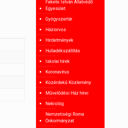
Fekete István Állatvédő
Egyesület
Gyógyszertár
Háziorvos
Hirdetmények
Hulladékszállítás
Iskolai hírek
Koronavírus
Közérdekű Közlemény
Művelődési Ház hírei
Nekrológ
Nemzetiségi Roma
Önkormányzat