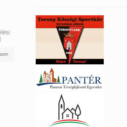
lési
l
asom