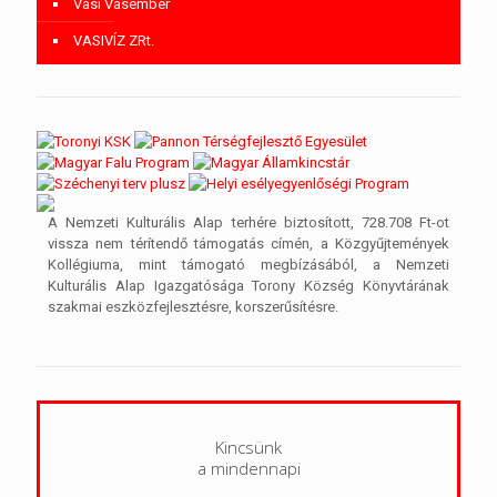
Vasi Vasember
VASIVÍZ ZRt.
A Nemzeti Kulturális Alap terhére biztosított, 728.708 Ft-ot
vissza nem térítendő támogatás címén, a Közgyűjtemények
Kollégiuma, mint támogató megbízásából, a Nemzeti
Kulturális Alap Igazgatósága Torony Község Könyvtárának
szakmai eszközfejlesztésre, korszerűsítésre.
Kincsünk
a mindennapi