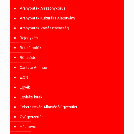
Aranypatak Asszonykórus
Aranypatak Kulturális Alapítvány
Aranypatak Vadásztársaság
Bejegyzés
Beszámolók
Bölcsőde
Cantate Animae
E.ON
Egyéb
Egyházi hírek
Fekete István Állatvédő Egyesület
Gyógyszertár
Háziorvos