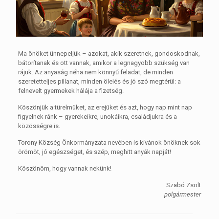
Ma önöket ünnepeljük – azokat, akik szeretnek, gondoskodnak,
bátorítanak és ott vannak, amikor a legnagyobb szükség van
rájuk. Az anyaság néha nem könnyű feladat, de minden
szeretetteljes pillanat, minden ölelés és jó szó megtérül: a
felnevelt gyermekek hálája a fizetség.
Köszönjük a türelmüket, az erejüket és azt, hogy nap mint nap
figyelnek ránk – gyerekeikre, unokáikra, családjukra és a
közösségre is.
Torony Község Önkormányzata nevében is kívánok önöknek sok
örömöt, jó egészséget, és szép, meghitt anyák napját!
Köszönöm, hogy vannak nekünk!
Szabó Zsolt
polgármester