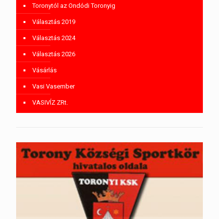
Toronytól az Ondódi Toronyig
Választás 2019
Választás 2024
Választás 2026
Vásárlás
Vasi Vasember
VASIVÍZ ZRt.