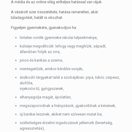
A média és az online világ erőteljes hatással van rájuk.
A vásárolt szer összetétele, hatása ismeretlen, akár
túladagolást, halált is okozhat.
Figyeljen gyermekére, gyanakodjon ha:
hirtelen romlik gyermeke iskolai teljesítménye,
külseje megváltozik: lefogy vagy meghízik, sápadt,
állandóan folyik az orra,
piros és karikás a szeme,
mentegetőzik, amikor kérdőre vonják,
árulkodó tárgyakat talál a szobájában: pipa, tükör, csipesz,
alufólia,
injekciós tű, gyógyszerek,
elhanyagolja magát, ápolatlan,
megszaporodnak a hiányzások, gyakoribbak a késések,
új barátai lesznek, akiket nem szívesen mutat be,
szélsőséges érzelmi ingadozások jellemzik (levertség,
agresszivitás),