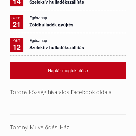
14
Szelektív hulladékszállítás
Egész nap
SZEPT
21
Zöldhulladék gyűjtés
Egész nap
OKT
12
Szelektív hulladékszállítás
Naptár megtekintése
Torony község hivatalos Facebook oldala
Toronyi Művelődési Ház