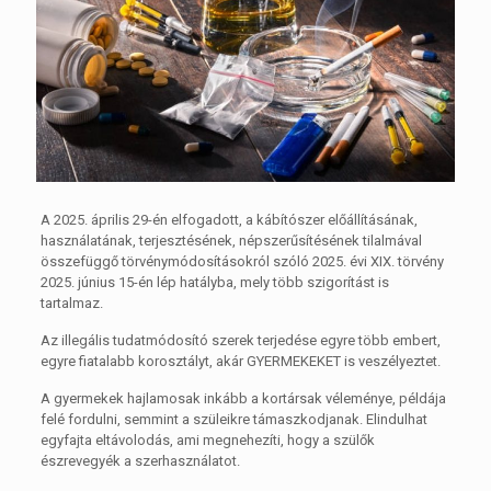
A 2025. április 29-én elfogadott, a kábítószer előállításának,
használatának, terjesztésének, népszerűsítésének tilalmával
összefüggő törvénymódosításokról szóló 2025. évi XIX. törvény
2025. június 15-én lép hatályba, mely több szigorítást is
tartalmaz.
Az illegális tudatmódosító szerek terjedése egyre több embert,
egyre fiatalabb korosztályt, akár GYERMEKEKET is veszélyeztet.
A gyermekek hajlamosak inkább a kortársak véleménye, példája
felé fordulni, semmint a szüleikre támaszkodjanak. Elindulhat
egyfajta eltávolodás, ami megnehezíti, hogy a szülők
észrevegyék a szerhasználatot.