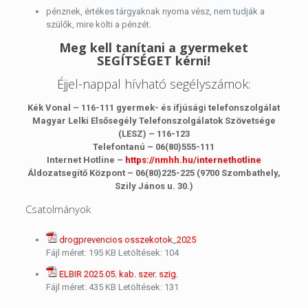
pénznek, értékes tárgyaknak nyoma vész, nem tudják a
szülők, mire költi a pénzét.
Meg kell tanítani a gyermeket
SEGÍTSÉGET kérni!
Éjjel-nappal hívható segélyszámok:
Kék Vonal – 116-111 gyermek- és ifjúsági telefonszolgálat
Magyar Lelki Elsősegély Telefonszolgálatok Szövetsége
(LESZ) – 116-123
Telefontanú – 06(80)555-111
Internet Hotline –
https://nmhh.hu/internethotline
Áldozatsegítő Központ – 06(80)225-225 (9700 Szombathely,
Szily János u. 30.)
Csatolmányok
drogprevencios osszekotok_2025
Fájl méret:
195 KB
Letöltések:
104
ELBIR 2025.05. kab. szer. szig.
Fájl méret:
435 KB
Letöltések:
131