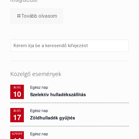
hőségriasztást!
Tovább olvasom
Közelgő események
Egész nap
AUG
10
Szelektív hulladékszállítás
Egész nap
AUG
17
Zöldhulladék gyűjtés
Egész nap
SZEPT