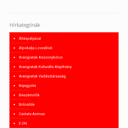
Hírkategóriák
Álláspályázat
Alpokalja Lovasklub
Aranypatak Asszonykórus
Aranypatak Kulturális Alapítvány
Aranypatak Vadásztársaság
Bejegyzés
Beszámolók
Bölcsőde
Cantate Animae
E.ON