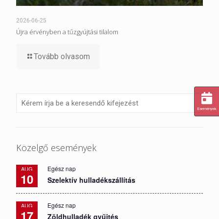
2026-06-25
Újra érvényben a tűzgyújtási tilalom
Tovább olvasom
Események
Közelgő események
Egész nap
AUG
10
Szelektív hulladékszállítás
Egész nap
AUG
17
Zöldhulladék gyűjtés