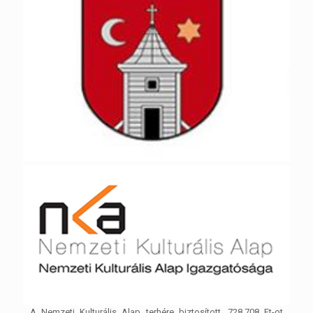
A Nemzeti Kulturális Alap terhére biztosított, 728.708 Ft-ot