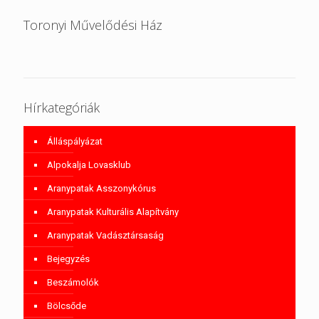
Toronyi Művelődési Ház
Hírkategóriák
Álláspályázat
Alpokalja Lovasklub
Aranypatak Asszonykórus
Aranypatak Kulturális Alapítvány
Aranypatak Vadásztársaság
Bejegyzés
Beszámolók
Bölcsőde