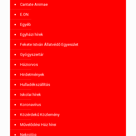
Cantate Animae
E.ON
Egyéb
Egyházi hírek
Fekete István Állatvédő Egyesület
Gyógyszertár
Háziorvos
Hirdetmények
Hulladékszállítás
Iskolai hírek
Koronavírus
Közérdekű Közlemény
Művelődési Ház hírei
Nekrológ