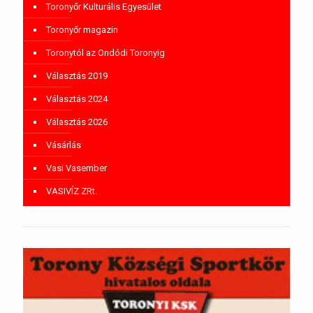
Toronyőr Kulturális Egyesület
Toronyőr magazin
Toronytól az Ondódi Toronyig
Választás 2019
Választás 2024
Választás 2026
Vásárlás
Vasi Vasember
VASIVÍZ ZRt.