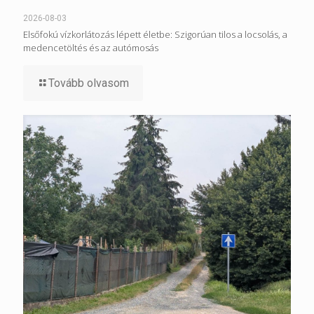
2026-08-03
Elsőfokú vízkorlátozás lépett életbe: Szigorúan tilos a locsolás, a
medencetöltés és az autómosás
Tovább olvasom