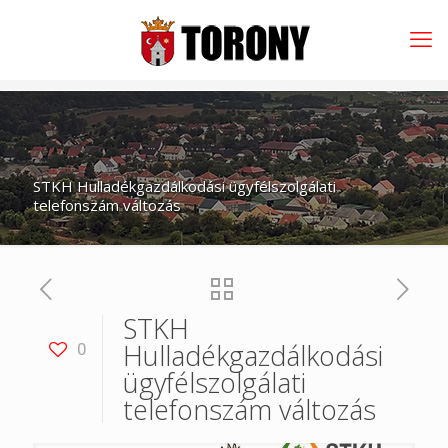
STKH Hulladékgazdálkodási ügyfélszolgálati
telefonszám változás
STKH
Hulladékgazdálkodási
0
ügyfélszolgálati
telefonszám változás