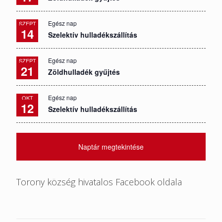
Egész nap
SZEPT
14
Szelektív hulladékszállítás
Egész nap
SZEPT
21
Zöldhulladék gyűjtés
Egész nap
OKT
12
Szelektív hulladékszállítás
Naptár megtekintése
Torony község hivatalos Facebook oldala