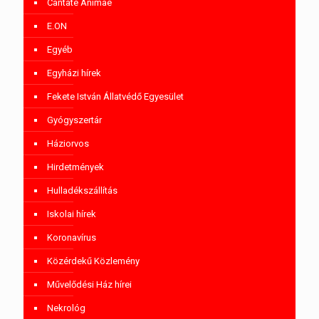
Cantate Animae
E.ON
Egyéb
Egyházi hírek
Fekete István Állatvédő Egyesület
Gyógyszertár
Háziorvos
Hirdetmények
Hulladékszállítás
Iskolai hírek
Koronavírus
Közérdekű Közlemény
Művelődési Ház hírei
Nekrológ