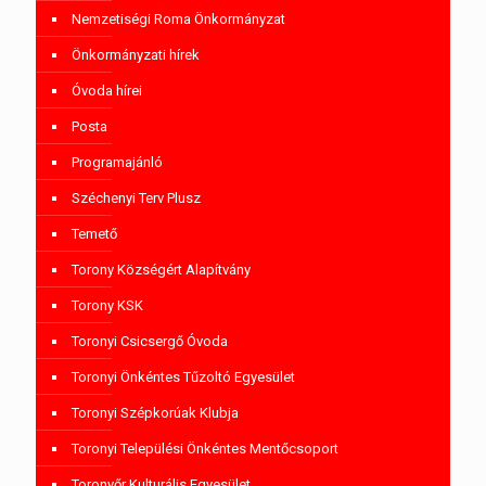
Nemzetiségi Roma Önkormányzat
Önkormányzati hírek
Óvoda hírei
Posta
Programajánló
Széchenyi Terv Plusz
Temető
Torony Községért Alapítvány
Torony KSK
Toronyi Csicsergő Óvoda
Toronyi Önkéntes Tűzoltó Egyesület
Toronyi Szépkorúak Klubja
Toronyi Települési Önkéntes Mentőcsoport
Toronyőr Kulturális Egyesület