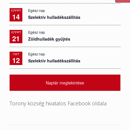
Egész nap
SZEPT
14
Szelektív hulladékszállítás
Egész nap
SZEPT
21
Zöldhulladék gyűjtés
Egész nap
OKT
12
Szelektív hulladékszállítás
Naptár megtekintése
Torony község hivatalos Facebook oldala