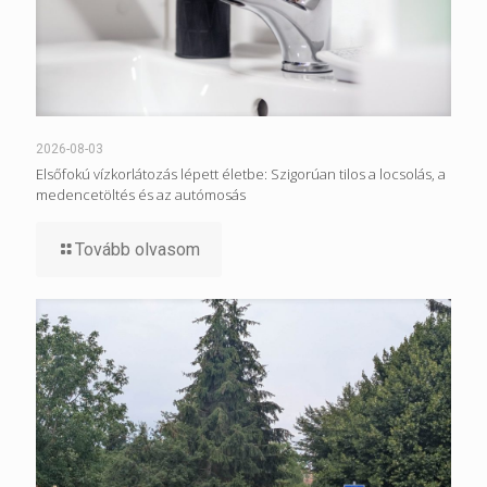
2026-08-03
Elsőfokú vízkorlátozás lépett életbe: Szigorúan tilos a locsolás, a
medencetöltés és az autómosás
Tovább olvasom