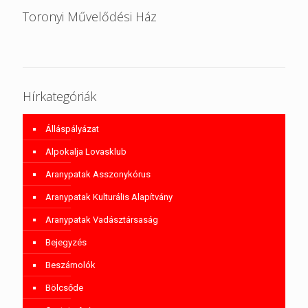
Toronyi Művelődési Ház
Hírkategóriák
Álláspályázat
Alpokalja Lovasklub
Aranypatak Asszonykórus
Aranypatak Kulturális Alapítvány
Aranypatak Vadásztársaság
Bejegyzés
Beszámolók
Bölcsőde