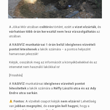
A Jókai Mór utcában
csőtörés
történt, ezért a
vizet elzárták
, és
várhatóan több órán keresztül nem lesz vízszolgáltatás
az
utcában.
A VASIVÍZ munkatársai 1 órán belül ideiglenes vízvételi
pontot létesítenek
a lakók számára – a pontos helyszínt
hamarosan jelezzük!
Kérjük, osszátok meg az információt a környékbeliekkel és az
internetet nem használó lakókkal is!
[Frissítés]
A
VASIVÍZ
munkatársai
ideiglenes vízvételi pontot
létesítettek
a lakók számára a
Réffy László utca és az Ady
Endre utca sarkán
.
Fontos:
A vízvételi csapot kérjük
nem elzárni
! Lehetőség
van
jobban megnyitni
, de
csorgón kell hagyni
, hogy a