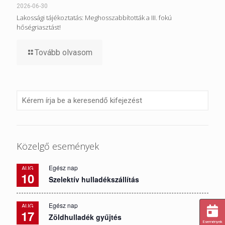
2026-06-30
Lakossági tájékoztatás: Meghosszabbították a III. fokú
hőségriasztást!
Tovább olvasom
Közelgő események
Egész nap
AUG
10
Szelektív hulladékszállítás
Egész nap
AUG
17
Zöldhulladék gyűjtés
Események