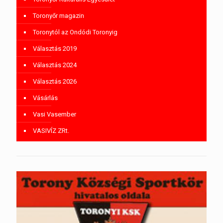
Toronyőr magazin
Toronytól az Ondódi Toronyig
Választás 2019
Választás 2024
Választás 2026
Vásárlás
Vasi Vasember
VASIVÍZ ZRt.