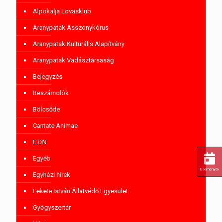
Alpokalja Lovasklub
Aranypatak Asszonykórus
Aranypatak Kulturális Alapítvány
Aranypatak Vadásztársaság
Bejegyzés
Beszámolók
Bölcsőde
Cantate Animae
E.ON
Egyéb
Események
Egyházi hírek
Fekete István Állatvédő Egyesület
Gyógyszertár