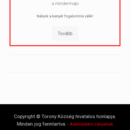
a mindennapi
Nálunk a kenyér fogalommá válik!
Tovább
Copyright © Torony Község hivatalos honlapja.
Minden jog fenntartva.
-
Adatvédelmi irányelvek