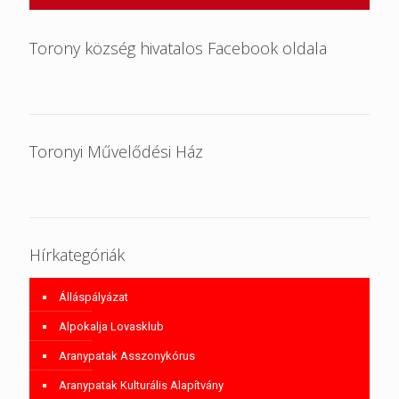
Torony község hivatalos Facebook oldala
Toronyi Művelődési Ház
Hírkategóriák
Álláspályázat
Alpokalja Lovasklub
Aranypatak Asszonykórus
Aranypatak Kulturális Alapítvány