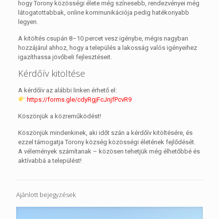
hogy Torony közösségi élete még színesebb, rendezvényei még
látogatottabbak, online kommunikációja pedig hatékonyabb
legyen.
A kitöltés csupán 8–10 percet vesz igénybe, mégis nagyban
hozzájárul ahhoz, hogy a település a lakosság valós igényeihez
igazíthassa jövőbeli fejlesztéseit.
Kérdőív kitöltése
A kérdőív az alábbi linken érhető el:
https://forms.gle/cdyRgjFcJnjfPcvR9
Köszönjük a közreműködést!
Köszönjük mindenkinek, aki időt szán a kérdőív kitöltésére, és
ezzel támogatja Torony község közösségi életének fejlődését.
A vélemények számítanak – közösen tehetjük még élhetőbbé és
aktívabbá a települést!
Ajánlott bejegyzések