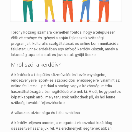
Torony község számára kiemelten fontos, hogy a településen
élők véleménye és igényei alapján fejlessze közösségi
programjait, kulturális szolgáltatásait és online kommunikációs
felületeit. Ennek érdekében egy átfogó kérdőív készült, amely a
lakosság tapasztalatait és javaslatait gyűjti össze.
Miről szól a kérdőív?
A kérdések a település közművelődési tevékenységeire,
rendezvényeire, sport- és szabadidős lehetőségeire, valamint az
online felületek – például a honlap vagy a közösségi média –
használhatóságára és megítélésére térnek ki. A cél, hogy pontos
képet kapjunk arról, mely területek működnek jól, és hol lenne
szükség további fejlesztésekre.
A válaszok biztonsága és felhasználása
A kérdőív teljesen anonim, a megadott válaszokat kizárólag
összesítve használjuk fel. Az eredmények segítenek abban,