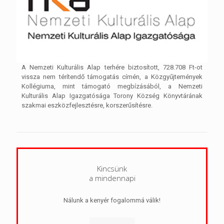
A Nemzeti Kulturális Alap terhére biztosított, 728.708 Ft-ot
vissza nem térítendő támogatás címén, a Közgyűjtemények
Kollégiuma, mint támogató megbízásából, a Nemzeti
Kulturális Alap Igazgatósága Torony Község Könyvtárának
szakmai eszközfejlesztésre, korszerűsítésre.
Kincsünk
a mindennapi
Nálunk a kenyér fogalommá válik!