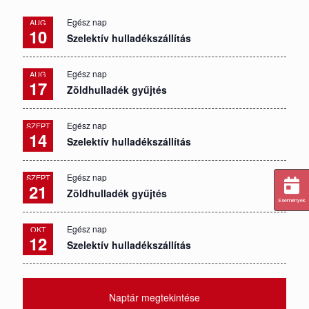
Egész nap
AUG
10
Szelektív hulladékszállítás
Egész nap
AUG
17
Zöldhulladék gyűjtés
Egész nap
SZEPT
14
Szelektív hulladékszállítás
Egész nap
SZEPT
21
Zöldhulladék gyűjtés
Események
Egész nap
OKT
12
Szelektív hulladékszállítás
Naptár megtekintése