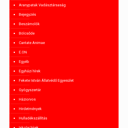
Aranypatak Vadásztársaság
Bejegyzés
Beszámolók
Bölcsőde
Cantate Animae
E.ON
Egyéb
Egyházi hírek
Fekete István Állatvédő Egyesület
Gyógyszertár
Háziorvos
Hirdetmények
Hulladékszállítás
Iskolai hírek