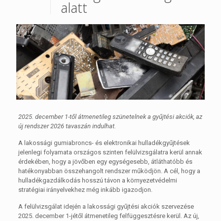
alatt
2025. december 1-től átmenetileg szünetelnek a gyűjtési akciók, az
új rendszer 2026 tavaszán indulhat.
A lakossági gumiabroncs- és elektronikai hulladékgyűjtések
jelenlegi folyamata országos szinten felülvizsgálatra kerül annak
érdekében, hogy a jövőben egy egységesebb, átláthatóbb és
hatékonyabban összehangolt rendszer működjön. A cél, hogy a
hulladékgazdálkodás hosszú távon a környezetvédelmi
stratégiai irányelvekhez még inkább igazodjon.
A felülvizsgálat idején a lakossági gyűjtési akciók szervezése
2025. december 1-jétől átmenetileg felfüggesztésre kerül. Az új,