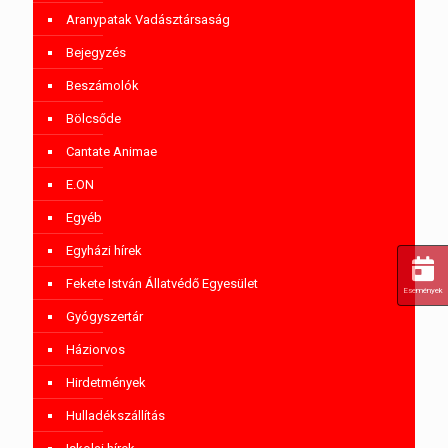
Aranypatak Vadásztársaság
Bejegyzés
Beszámolók
Bölcsőde
Cantate Animae
E.ON
Egyéb
Egyházi hírek
Fekete István Állatvédő Egyesület
Események
Gyógyszertár
Háziorvos
Hirdetmények
Hulladékszállítás