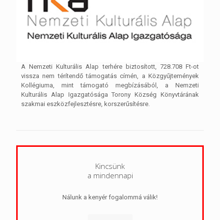
A Nemzeti Kulturális Alap terhére biztosított, 728.708 Ft-ot
vissza nem térítendő támogatás címén, a Közgyűjtemények
Kollégiuma, mint támogató megbízásából, a Nemzeti
Kulturális Alap Igazgatósága Torony Község Könyvtárának
szakmai eszközfejlesztésre, korszerűsítésre.
Kincsünk
a mindennapi
Nálunk a kenyér fogalommá válik!