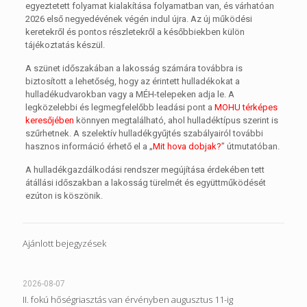
egyeztetett folyamat kialakítása folyamatban van, és várhatóan
2026 első negyedévének végén indul újra. Az új működési
keretekről és pontos részletekről a későbbiekben külön
tájékoztatás készül.
A szünet időszakában a lakosság számára továbbra is
biztosított a lehetőség, hogy az érintett hulladékokat a
hulladékudvarokban vagy a MÉH-telepeken adja le. A
legközelebbi és legmegfelelőbb leadási pont a
MOHU térképes
keresőjében
könnyen megtalálható, ahol hulladéktípus szerint is
szűrhetnek. A szelektív hulladékgyűjtés szabályairól további
hasznos információ érhető el a „
Mit hova dobjak?
” útmutatóban.
A hulladékgazdálkodási rendszer megújítása érdekében tett
átállási időszakban a lakosság türelmét és együttműködését
ezúton is köszönik.
Ajánlott bejegyzések
2026-08-07
II. fokú hőségriasztás van érvényben augusztus 11-ig