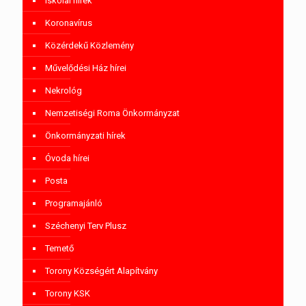
Iskolai hírek
Koronavírus
Közérdekű Közlemény
Művelődési Ház hírei
Nekrológ
Nemzetiségi Roma Önkormányzat
Önkormányzati hírek
Óvoda hírei
Posta
Programajánló
Széchenyi Terv Plusz
Temető
Torony Községért Alapítvány
Torony KSK