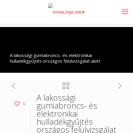
A lakossági gumiabroncs- és elektronikai
hulladékgyűjtés országos felülvizsgálat alatt
A lakossági
gumiabroncs- és
0
elektronikai
hulladékgyűjtés
országos felülvizsgálat