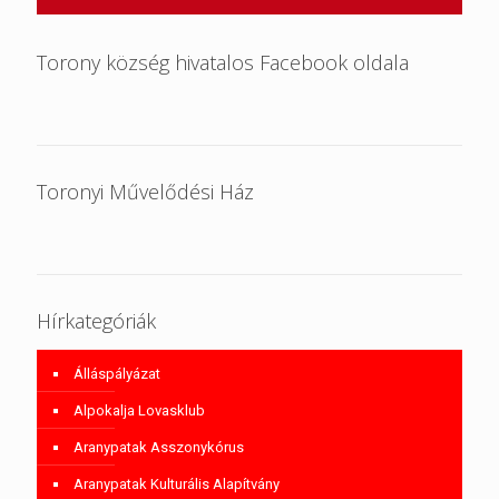
Torony község hivatalos Facebook oldala
Toronyi Művelődési Ház
Hírkategóriák
Álláspályázat
Alpokalja Lovasklub
Aranypatak Asszonykórus
Aranypatak Kulturális Alapítvány