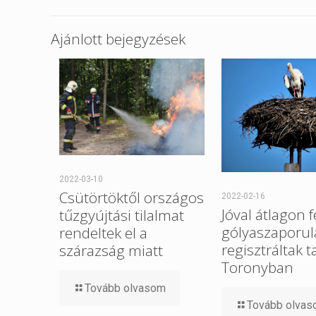
Ajánlott bejegyzések
2022-03-10
Csütörtöktől országos
2022-02-16
Jóval átlagon f
tűzgyújtási tilalmat
gólyaszaporul
rendeltek el a
regisztráltak t
szárazság miatt
Toronyban
Tovább olvasom
Tovább olva