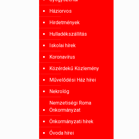
Háziorvos
Hirdetmények
Hulladékszállítás
Iskolai hírek
Koronavírus
Közérdekű Közlemény
Művelődési Ház hírei
Nekrológ
Nemzetiségi Roma
Önkormányzat
Önkormányzati hírek
Óvoda hírei