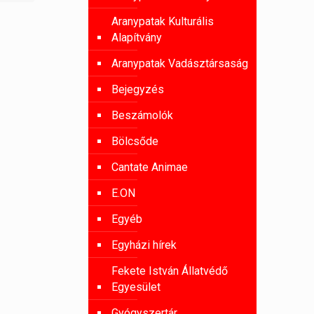
Aranypatak Kulturális
Alapítvány
Aranypatak Vadásztársaság
Bejegyzés
Beszámolók
Bölcsőde
Cantate Animae
E.ON
Egyéb
Egyházi hírek
Fekete István Állatvédő
Egyesület
Gyógyszertár