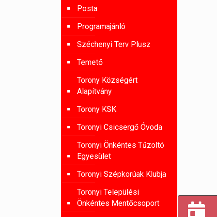
Posta
Programajánló
Széchenyi Terv Plusz
Temető
Torony Községért
Alapítvány
Torony KSK
Toronyi Csicsergő Óvoda
Toronyi Önkéntes Tűzoltó
Egyesület
Toronyi Szépkorúak Klubja
Toronyi Települési
Önkéntes Mentőcsoport