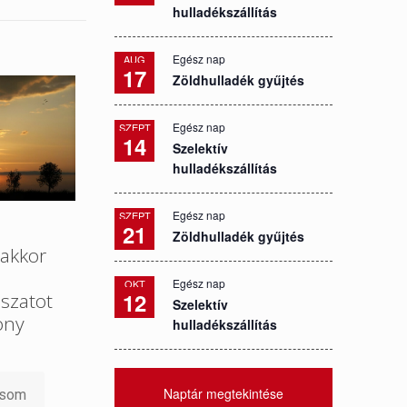
hulladékszállítás
Egész nap
AUG
17
Zöldhulladék gyűjtés
Egész nap
SZEPT
14
Szelektív
hulladékszállítás
Egész nap
SZEPT
21
Zöldhulladék gyűjtés
akkor
Egész nap
OKT
12
szatot
Szelektív
ony
hulladékszállítás
Naptár megtekintése
asom