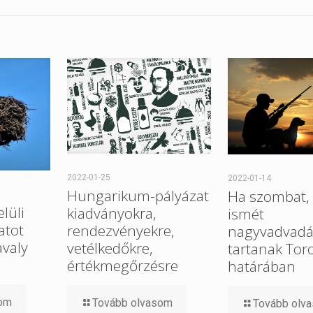
2022-01-25
2022-01-14
Hungarikum-pályázat
Ha szombat, 
elüli
kiadványokra,
ismét
atot
rendezvényekre,
nagyvadvadá
avaly
vetélkedőkre,
tartanak Tor
értékmegőrzésre
határában
som
Tovább olvasom
Tovább olv