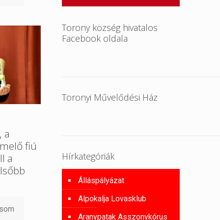
Torony község hivatalos
Facebook oldala
Toronyi Művelődési Ház
, a
melő fiú
Hírkategóriák
l a
lsőbb
Álláspályázat
Alpokalja Lovasklub
asom
Aranypatak Asszonykórus