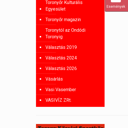
Toronyőr Kulturális
Események
Egyesület
Toronyőr magazin
Toronytól az Ondódi
Toronyig
Választás 2019
Választás 2024
Választás 2026
Vásárlás
Vasi Vasember
VASIVÍZ ZRt.