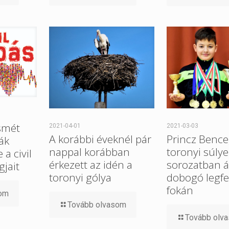
smét
2021-04-01
2021-03-03
A korábbi éveknél pár
Princz Bence
ák
nappal korábban
toronyi súlye
a civil
érkezett az idén a
sorozatban ál
gjait
toronyi gólya
dobogó legfe
fokán
som
Tovább olvasom
Tovább olv