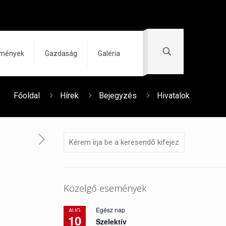
zmények
Gazdaság
Galéria
Főoldal
Hírek
Bejegyzés
Hivatalok
Közelgő események
Egész nap
AUG
10
Szelektív