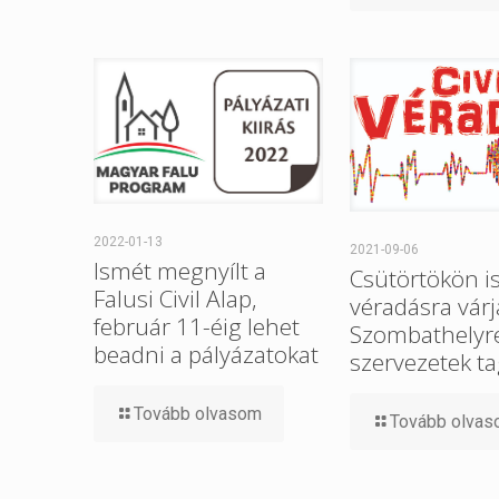
2022-01-13
2021-09-06
Ismét megnyílt a
Csütörtökön i
Falusi Civil Alap,
véradásra várj
február 11-éig lehet
Szombathelyre 
beadni a pályázatokat
szervezetek ta
Tovább olvasom
Tovább olva