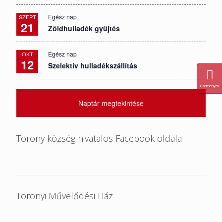
Egész nap
SZEPT
21
Zöldhulladék gyűjtés
Egész nap
OKT
12
Szelektív hulladékszállítás
Események
Naptár megtekintése
Torony község hivatalos Facebook oldala
Toronyi Művelődési Ház