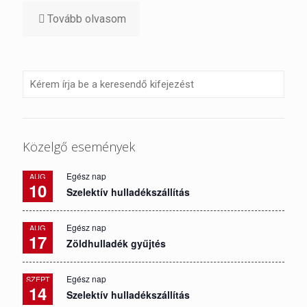
Tovább olvasom
Közelgő események
Egész nap
AUG
10
Szelektív hulladékszállítás
Egész nap
AUG
17
Zöldhulladék gyűjtés
Egész nap
SZEPT
14
Szelektív hulladékszállítás