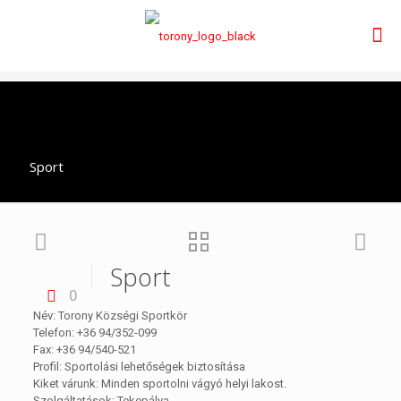
Sport
Sport
0
Név: Torony Községi Sportkör
Telefon: +36 94/352-099
Fax: +36 94/540-521
Profil: Sportolási lehetőségek biztosítása
Kiket várunk: Minden sportolni vágyó helyi lakost.
Szolgáltatások: Tekepálya