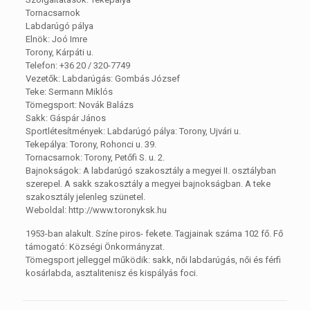
Tornacsarnok
Labdarúgó pálya
Elnök: Joó Imre
Torony, Kárpáti u.
Telefon: +36 20 / 320-7749
Vezetők: Labdarúgás: Gombás József
Teke: Sermann Miklós
Tömegsport: Novák Balázs
Sakk: Gáspár János
Sportlétesítmények: Labdarúgó pálya: Torony, Ujvári u.
Tekepálya: Torony, Rohonci u. 39.
Tornacsarnok: Torony, Petőfi S. u. 2.
Bajnokságok: A labdarúgó szakosztály a megyei II. osztályban
szerepel. A sakk szakosztály a megyei bajnokságban. A teke
szakosztály jelenleg szünetel.
Weboldal: http://www.toronyksk.hu
1953-ban alakult. Színe piros- fekete. Tagjainak száma 102 fő. Fő
támogató: Községi Önkormányzat.
Tömegsport jelleggel működik: sakk, női labdarúgás, női és férfi
kosárlabda, asztalitenisz és kispályás foci.