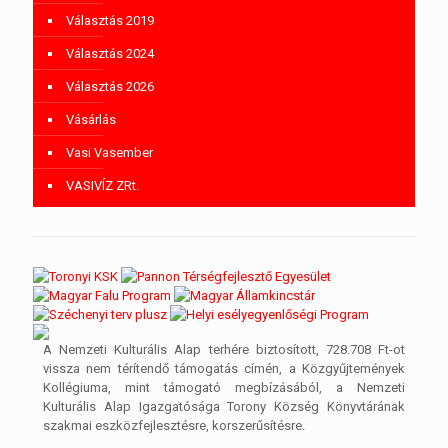
Választás 2019
Választás 2024
Választás 2026
Vásárlás
Vasi Vasember
VASIVÍZ ZRt.
A Nemzeti Kulturális Alap terhére biztosított, 728.708 Ft-ot
vissza nem térítendő támogatás címén, a Közgyűjtemények
Kollégiuma, mint támogató megbízásából, a Nemzeti
Kulturális Alap Igazgatósága Torony Község Könyvtárának
szakmai eszközfejlesztésre, korszerűsítésre.