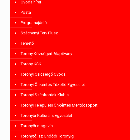
Óvoda hírei
Posta
Programajánló
Széchenyi Terv Plusz
Temető
Torony Községért Alapítvány
Torony KSK
Toronyi Csicsergő Óvoda
Toronyi Önkéntes Tűzoltó Egyesület
Toronyi Szépkorúak Klubja
Toronyi Települési Önkéntes Mentőcsoport
Toronyőr Kulturális Egyesület
Toronyőr magazin
Toronytól az Ondódi Toronyig