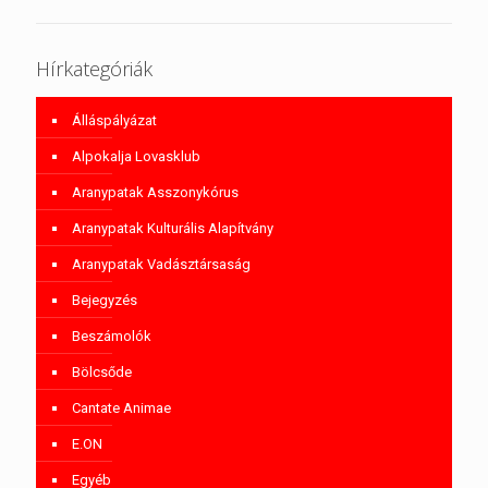
Hírkategóriák
Álláspályázat
Alpokalja Lovasklub
Aranypatak Asszonykórus
Aranypatak Kulturális Alapítvány
Aranypatak Vadásztársaság
Bejegyzés
Beszámolók
Bölcsőde
Cantate Animae
E.ON
Egyéb