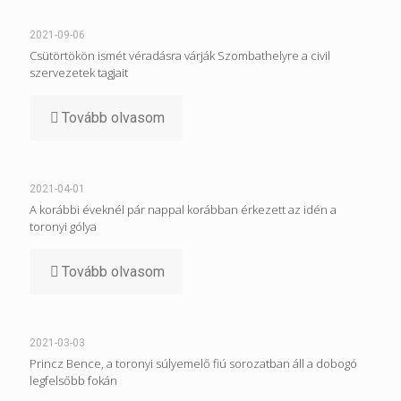
2021-09-06
Csütörtökön ismét véradásra várják Szombathelyre a civil
szervezetek tagjait
Tovább olvasom
2021-04-01
A korábbi éveknél pár nappal korábban érkezett az idén a
toronyi gólya
Tovább olvasom
2021-03-03
Princz Bence, a toronyi súlyemelő fiú sorozatban áll a dobogó
legfelsőbb fokán