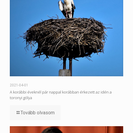
2021-04-01
A korábbi éveknél pár nappal korábban érkezett az idén a
toronyi gólya
Tovább olvasom