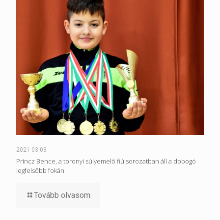
2021-03-03
Princz Bence, a toronyi súlyemelő fiú sorozatban áll a dobogó
legfelsőbb fokán
Tovább olvasom