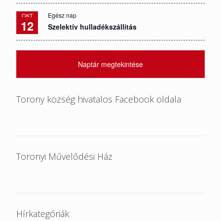
Egész nap
OKT
12
Szelektív hulladékszállítás
Naptár megtekintése
Torony község hivatalos Facebook oldala
Toronyi Művelődési Ház
Hírkategóriák