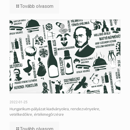
Tovább olvasom
2022-01-25
Hungarikum-pályázat kiadványokra, rendezvényekre,
vetélkedőkre, értékmegőrzésre
Tovább olvasom