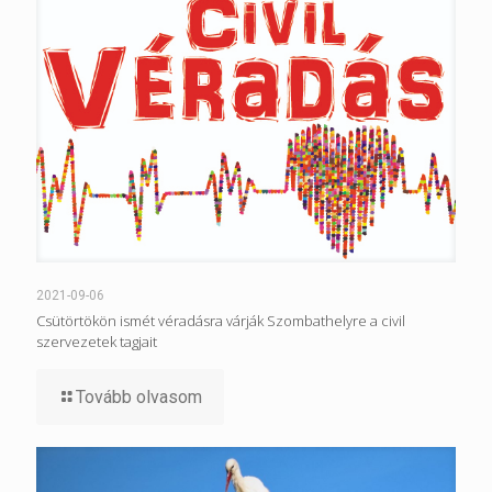
2021-09-06
Csütörtökön ismét véradásra várják Szombathelyre a civil
szervezetek tagjait
Tovább olvasom