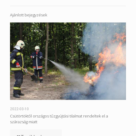
Ajánlott bejegyzések
2022-03-10
Csütörtöktől országos tűzgyújtási tilalmat rendeltek el a
szárazság miatt