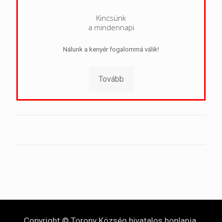
Kincsünk
a mindennapi
Nálunk a kenyér fogalommá válik!
Tovább
Copyright © Torony Község hivatalos honlapja.