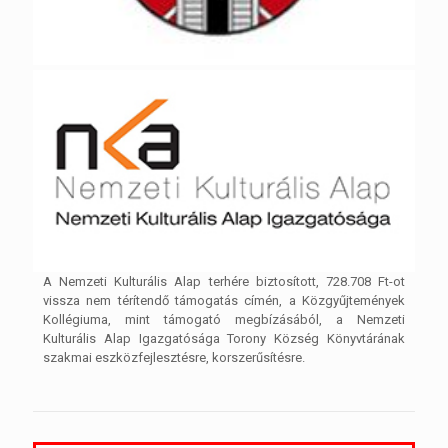
A Nemzeti Kulturális Alap terhére biztosított, 728.708 Ft-ot
vissza nem térítendő támogatás címén, a Közgyűjtemények
Kollégiuma, mint támogató megbízásából, a Nemzeti
Kulturális Alap Igazgatósága Torony Község Könyvtárának
szakmai eszközfejlesztésre, korszerűsítésre.