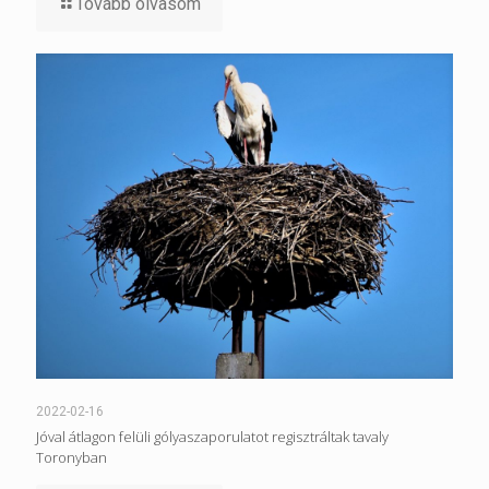
Tovább olvasom
2022-02-16
Jóval átlagon felüli gólyaszaporulatot regisztráltak tavaly
Toronyban