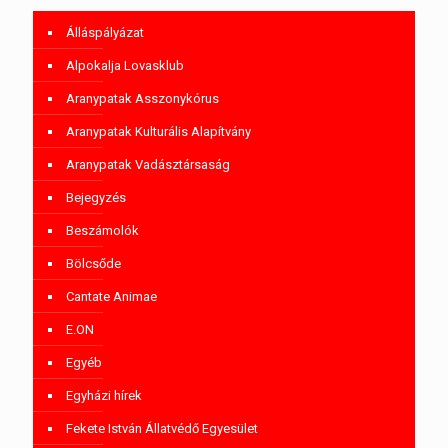
Álláspályázat
Alpokalja Lovasklub
Aranypatak Asszonykórus
Aranypatak Kulturális Alapítvány
Aranypatak Vadásztársaság
Bejegyzés
Beszámolók
Bölcsőde
Cantate Animae
E.ON
Egyéb
Egyházi hírek
Fekete István Állatvédő Egyesület