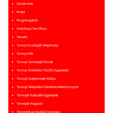
Óvoda hírei
Posta
Programajánló
Széchenyi Terv Plusz
Temető
Torony Községért Alapítvány
Torony KSK
Toronyi Csicsergő Óvoda
Toronyi Önkéntes Tűzoltó Egyesület
Toronyi Szépkorúak Klubja
Toronyi Települési Önkéntes Mentőcsoport
Toronyőr Kulturális Egyesület
Toronyőr magazin
Toronytól az Ondódi Toronyig