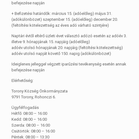
befejezése napján
+ Befizetési határidők: március 15. (adóelőleg) május 31.
(adókülönbözet) szeptember 15. (adóelőleg) december 20.
(feltöltési kötelezettség az éves adó várható szintjére)
Naptári évtől eltérő üzleti évet választó adózó esetén az adóév 3.
illetve 9. hónapjának 15. napjáig (adóelőleg)
adóév utolsó hónapjának 20. napjáig (feltöltési kötelezettség)
adóév utolsó napját követő 150. napig (adókülönbözet)
Ideiglenes jelleggel végzett iparűzési tevékenység esetén annak
befejezése napján
Elérhetőség:
Torony Község Önkormányzata
9791 Torony, Rohonczi 6.
Ügyfélfogadás
Hétfő: 08:00 – 16:00
Kedd: 08:00 – 16:00
Szerda: 08:00 – 16:00
Csütörtök: 08:00 – 16:00
Péntek: 08:00 – 13:30