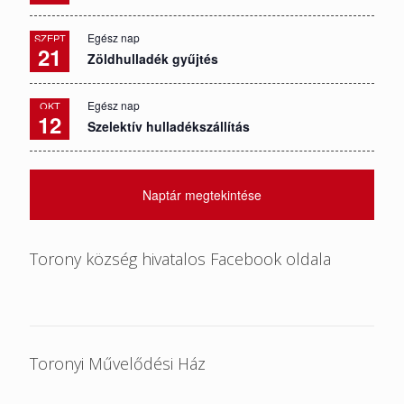
Egész nap
SZEPT
21
Zöldhulladék gyűjtés
Egész nap
OKT
12
Szelektív hulladékszállítás
Naptár megtekintése
Torony község hivatalos Facebook oldala
Toronyi Művelődési Ház