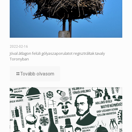
2022-02-16
Jóval átlagon felüli gólyaszaporulatot regisztráltak tavaly
Toronyban
Tovább olvasom