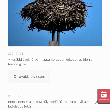
2021-04-01
A korábbi éveknél pár nappal korábban érkezett az idén a
toronyi gólya
Tovább olvasom
2021-03-03
Események
Princz Bence, a toronyi súlyemelő fiú sorozatban áll a dobogó
legfelsőbb fokán