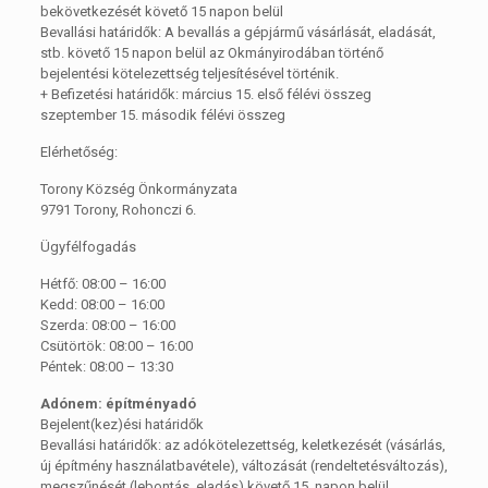
bekövetkezését követő 15 napon belül
Bevallási határidők: A bevallás a gépjármű vásárlását, eladását,
stb. követő 15 napon belül az Okmányirodában történő
bejelentési kötelezettség teljesítésével történik.
+ Befizetési határidők: március 15. első félévi összeg
szeptember 15. második félévi összeg
Elérhetőség:
Torony Község Önkormányzata
9791 Torony, Rohonczi 6.
Ügyfélfogadás
Hétfő: 08:00 – 16:00
Kedd: 08:00 – 16:00
Szerda: 08:00 – 16:00
Csütörtök: 08:00 – 16:00
Péntek: 08:00 – 13:30
Adónem: építményadó
Bejelent(kez)ési határidők
Bevallási határidők: az adókötelezettség, keletkezését (vásárlás,
új építmény használatbavétele), változását (rendeltetésváltozás),
megszűnését (lebontás, eladás) követő 15. napon belül