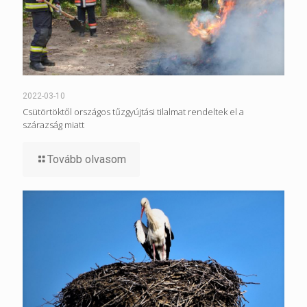
2022-03-10
Csütörtöktől országos tűzgyújtási tilalmat rendeltek el a
szárazság miatt
Tovább olvasom