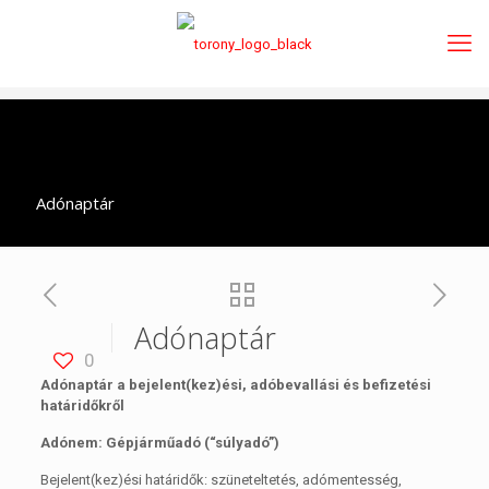
Adónaptár
Adónaptár
0
Adónaptár a bejelent(kez)ési, adóbevallási és befizetési
határidőkről
Adónem: Gépjárműadó (“súlyadó”)
Bejelent(kez)ési határidők: szüneteltetés, adómentesség,