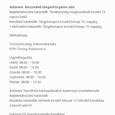
Adónem: Beszedett idegenforgalmi adó
Bejelent(kez)ési határidők: Tevékenység megkezdését követő 15
napon belül
Bevallási határidők: Tárgyhónapot követő hónap 15. napjáig
+ Befizetési határidők: Tárgyhónapot követő hónap 15. napjáig
Elérhetőség:
Torony Község Önkormányzata
9791 Torony, Rohonczi 6.
Ügyfélfogadás
Hétfő: 08:00 – 16:00
Kedd: 08:00 – 16:00
Szerda: 08:00 – 16:00
Csütörtök: 08:00 – 16:00
Péntek: 08:00 – 13:30
Adónem Termőföld bérbeadásából származó jövedelemadó
Bejelent(kez)ési határidők
Bevallási határidők adóévet követő február 15. kifizető bevallása
a levont adóról
március 20. magánszemély bevallása