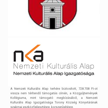
A Nemzeti Kulturális Alap terhére biztosított, 728.708 Ft-ot
vissza nem térítendő támogatás címén, a Közgyűjtemények
Kollégiuma, mint támogató megbízásából, a Nemzeti
Kulturális Alap Igazgatósága Torony Község Könyvtárának
szakmai eszközfejlesztésre, korszerűsítésre.