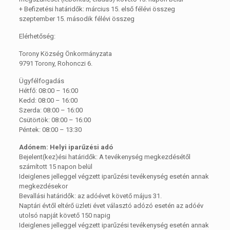
+ Befizetési határidők: március 15. első félévi összeg
szeptember 15. második félévi összeg
Elérhetőség:
Torony Község Önkormányzata
9791 Torony, Rohonczi 6.
Ügyfélfogadás
Hétfő: 08:00 – 16:00
Kedd: 08:00 – 16:00
Szerda: 08:00 – 16:00
Csütörtök: 08:00 – 16:00
Péntek: 08:00 – 13:30
Adónem: Helyi iparűzési adó
Bejelent(kez)ési határidők: A tevékenység megkezdésétől
számított 15 napon belül
Ideiglenes jelleggel végzett iparűzési tevékenység esetén annak
megkezdésekor
Bevallási határidők: az adóévet követő május 31.
Naptári évtől eltérő üzleti évet választó adózó esetén az adóév
utolsó napját követő 150 napig
Ideiglenes jelleggel végzett iparűzési tevékenység esetén annak