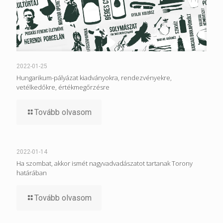
2022-01-25
Hungarikum-pályázat kiadványokra, rendezvényekre,
vetélkedőkre, értékmegőrzésre
Tovább olvasom
2022-01-14
Ha szombat, akkor ismét nagyvadvadászatot tartanak Torony
határában
Tovább olvasom