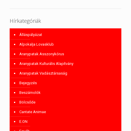
Hírkategóriák
Álláspályázat
Alpokalja Lovasklub
Aranypatak Asszonykórus
Aranypatak Kulturális Alapítvány
Aranypatak Vadásztársaság
Bejegyzés
Beszámolók
Bölcsőde
Cantate Animae
E.ON