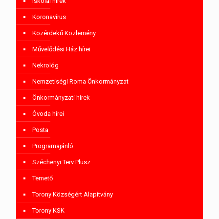
Iskolai hírek
Koronavírus
Közérdekű Közlemény
Művelődési Ház hírei
Nekrológ
Nemzetiségi Roma Önkormányzat
Önkormányzati hírek
Óvoda hírei
Posta
Programajánló
Széchenyi Terv Plusz
Temető
Torony Községért Alapítvány
Torony KSK