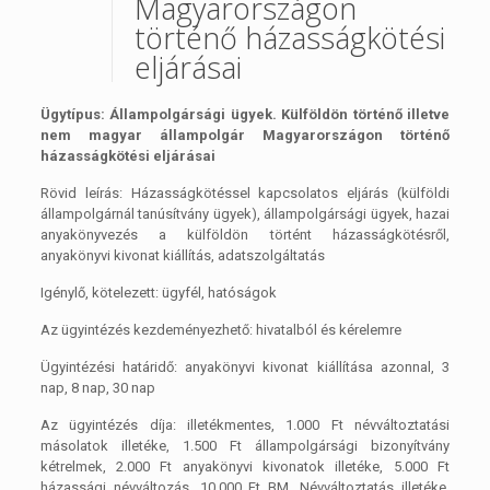
Magyarországon
történő házasságkötési
eljárásai
Ügytípus: Állampolgársági ügyek. Külföldön történő illetve
nem magyar állampolgár Magyarországon történő
házasságkötési eljárásai
Rövid leírás: Házasságkötéssel kapcsolatos eljárás (külföldi
állampolgárnál tanúsítvány ügyek), állampolgársági ügyek, hazai
anyakönyvezés a külföldön történt házasságkötésről,
anyakönyvi kivonat kiállítás, adatszolgáltatás
Igénylő, kötelezett: ügyfél, hatóságok
Az ügyintézés kezdeményezhető: hivatalból és kérelemre
Ügyintézési határidő: anyakönyvi kivonat kiállítása azonnal, 3
nap, 8 nap, 30 nap
Az ügyintézés díja: illetékmentes, 1.000 Ft névváltoztatási
másolatok illetéke, 1.500 Ft állampolgársági bizonyítvány
kétrelmek, 2.000 Ft anyakönyvi kivonatok illetéke, 5.000 Ft
házassági névváltozás, 10.000 Ft BM. Névváltoztatás illetéke,