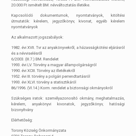
20.000 Ft ismételt BM. névváltoztatás illetéke.
Kapcsolódó dokumentumok, nyomtatványok, kitöltési
útmutatók: kérelem, jegyzőkönyv, kivonat, egyéb kérelem
nyomtatványok
Az alkalmazott jogszabályok:
1982. évi XVII. Tvr az anyakönyvekről, a házasságkötési eljárásról
és a névviselésről
6/2003. (III.7.) BM. Rendelet
1993. évi LV. Törvény a magyar állampolgárságról
1990. évi XCIII. Törvény az illetékekről
1952. évi III. törvény a polgári perrendtartásról
1993. évi XLVI. törvény a statisztikáról
86/1996. (VI.14.) Korm. rendelet a biztonsági okmányokról
Szükséges iratok: személyazonosító okmány, meghatalmazás,
kérelem, anyakönyvi kivonatok, jegyzőkönyv, hatósági
bizonyítvány
Elérhetőség:
Torony Község Önkormányzata