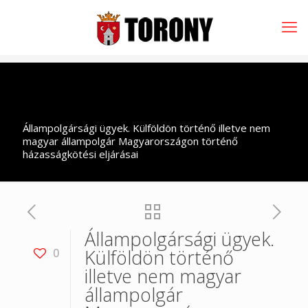
Állampolgársági ügyek. Külföldön történő illetve nem
magyar állampolgár Magyarországon történő
házasságkötési eljárásai
Állampolgársági ügyek.
Külföldön történő
0
illetve nem magyar
állampolgár