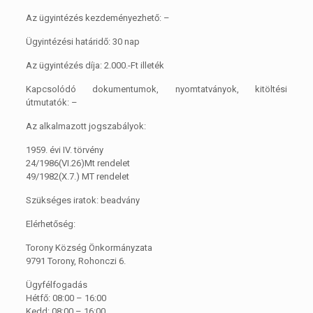
Az ügyintézés kezdeményezhető: –
Ügyintézési határidő: 30 nap
Az ügyintézés díja: 2.000.-Ft illeték
Kapcsolódó dokumentumok, nyomtatványok, kitöltési
útmutatók: –
Az alkalmazott jogszabályok:
1959. évi IV. törvény
24/1986(VI.26)Mt rendelet
49/1982(X.7.) MT rendelet
Szükséges iratok: beadvány
Elérhetőség:
Torony Község Önkormányzata
9791 Torony, Rohonczi 6.
Ügyfélfogadás
Hétfő: 08:00 – 16:00
Kedd: 08:00 – 16:00