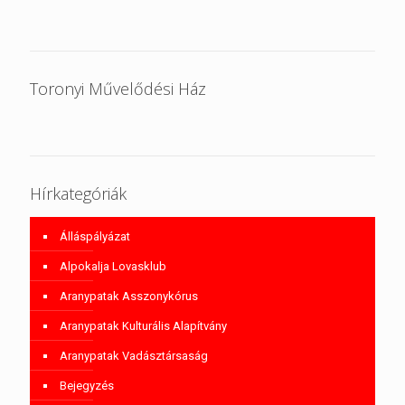
Toronyi Művelődési Ház
Hírkategóriák
Álláspályázat
Alpokalja Lovasklub
Aranypatak Asszonykórus
Aranypatak Kulturális Alapítvány
Aranypatak Vadásztársaság
Bejegyzés