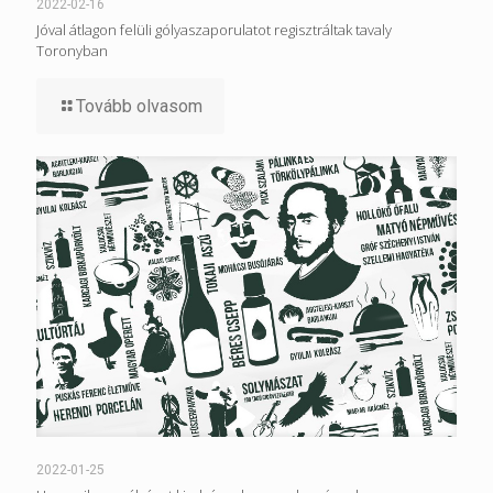
2022-02-16
Jóval átlagon felüli gólyaszaporulatot regisztráltak tavaly
Toronyban
Tovább olvasom
2022-01-25