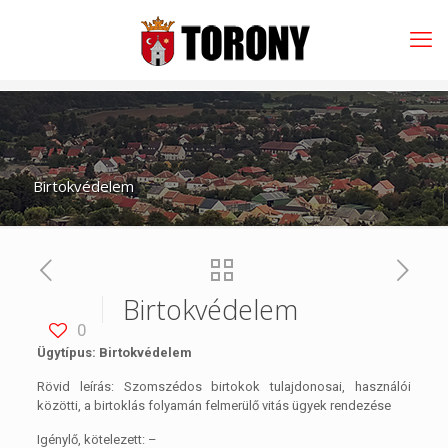
Birtokvédelem
Birtokvédelem
0
Ügytípus: Birtokvédelem
Rövid leírás: Szomszédos birtokok tulajdonosai, használói
közötti, a birtoklás folyamán felmerülő vitás ügyek rendezése
Igénylő, kötelezett: –