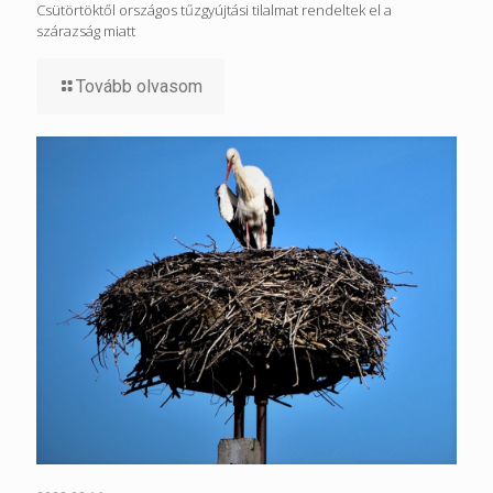
Csütörtöktől országos tűzgyújtási tilalmat rendeltek el a
szárazság miatt
Tovább olvasom