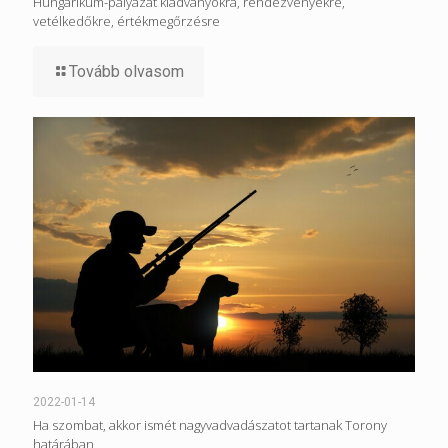
Hungarikum-pályázat kiadványokra, rendezvényekre,
vetélkedőkre, értékmegőrzésre
Tovább olvasom
2022-01-14
Ha szombat, akkor ismét nagyvadvadászatot tartanak Torony
határában