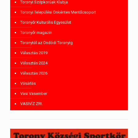
Toronyi Szépkorúak Klubja
Toronyi Települési Önkéntes Mentőcsoport
Toronyőr Kulturális Egyesület
Toronyőr magazin
Toronytól az Ondódi Toronyig
Választás 2019
Választás 2024
Választás 2026
Vásárlás
Vasi Vasember
VASIVÍZ ZRt.