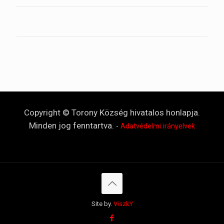
Copyright © Torony Község hivatalos honlapja.
Minden jog fenntartva.
-
Adatvédelmi irányelvek
Site by.
ViszkY