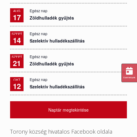
Egész nap
AUG
17
Zöldhulladék gyűjtés
Egész nap
SZEPT
14
Szelektív hulladékszállítás
Egész nap
SZEPT
21
Zöldhulladék gyűjtés
Események
Egész nap
OKT
12
Szelektív hulladékszállítás
Naptár megtekintése
Torony község hivatalos Facebook oldala