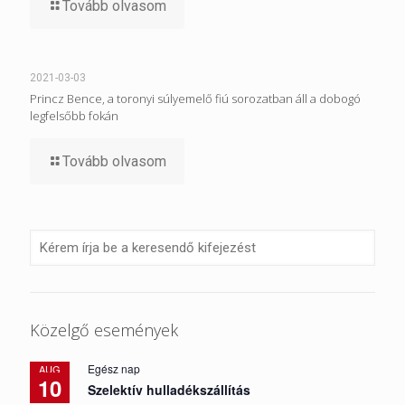
Tovább olvasom
2021-03-03
Princz Bence, a toronyi súlyemelő fiú sorozatban áll a dobogó
legfelsőbb fokán
Tovább olvasom
Közelgő események
Egész nap
AUG
10
Szelektív hulladékszállítás