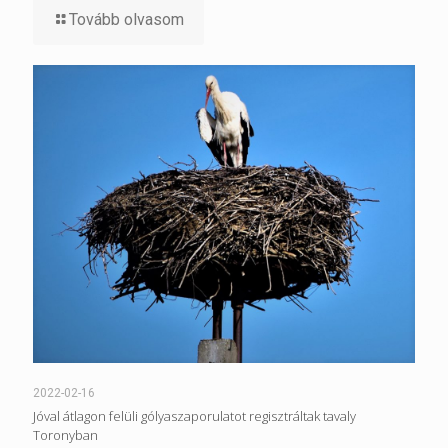
Tovább olvasom
2022-02-16
Jóval átlagon felüli gólyaszaporulatot regisztráltak tavaly
Toronyban