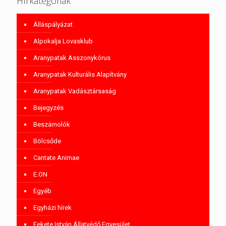
Hírkategóriák
Álláspályázat
Alpokalja Lovasklub
Aranypatak Asszonykórus
Aranypatak Kulturális Alapítvány
Aranypatak Vadásztársaság
Bejegyzés
Beszámolók
Bölcsőde
Cantate Animae
E.ON
Egyéb
Egyházi hírek
Fekete István Állatvédő Egyesület