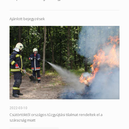
Ajánlott bejegyzések
2022-03-10
Csütörtöktől országos tűzgyújtási tilalmat rendeltek el a
szárazság miatt