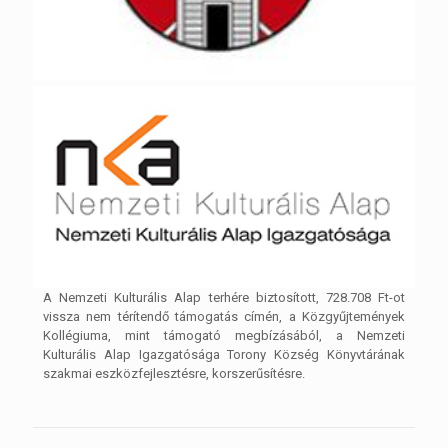
A Nemzeti Kulturális Alap terhére biztosított, 728.708 Ft-ot
vissza nem térítendő támogatás címén, a Közgyűjtemények
Kollégiuma, mint támogató megbízásából, a Nemzeti
Kulturális Alap Igazgatósága Torony Község Könyvtárának
szakmai eszközfejlesztésre, korszerűsítésre.