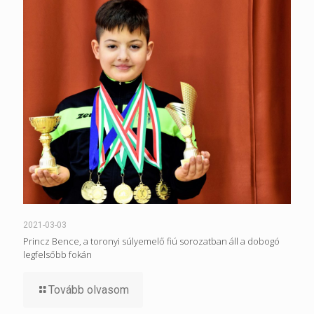
2021-03-03
Princz Bence, a toronyi súlyemelő fiú sorozatban áll a dobogó
legfelsőbb fokán
Tovább olvasom