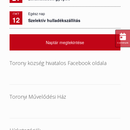
Egész nap
OKT
12
Szelektív hulladékszállítás
Naptár megtekintése
Események
Torony község hivatalos Facebook oldala
Toronyi Művelődési Ház