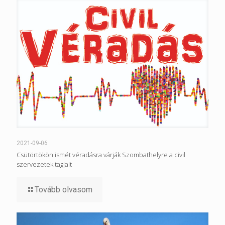
2021-09-06
Csütörtökön ismét véradásra várják Szombathelyre a civil
szervezetek tagjait
Tovább olvasom