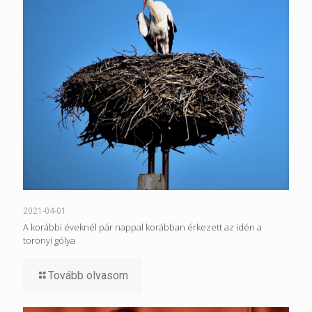
2021-04-01
A korábbi éveknél pár nappal korábban érkezett az idén a
toronyi gólya
Tovább olvasom