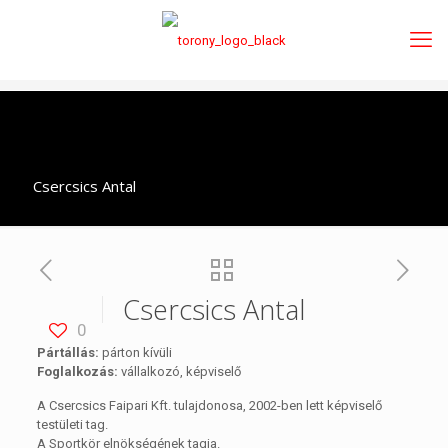
Csercsics Antal
Csercsics Antal
0
Pártállás:
párton kívüli
Foglalkozás:
vállalkozó, képviselő
A Csercsics Faipari Kft. tulajdonosa, 2002-ben lett képviselő
testületi tag.
A Sportkör elnökségének tagja.