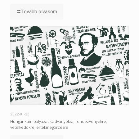
Tovább olvasom
2022-01-25
Hungarikum-pályázat kiadványokra, rendezvényekre,
vetélkedőkre, értékmegőrzésre