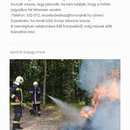
hozzák vissza, vagy jelezzék, ha nem találják, hogy a törlési
jegyzékre fel lehessen vezetni.
/Telefon: 352-012; muvelodesihaz@toronynet.hu címen/
Szeretném, ha minél több könyv érkezne vissza.
A nemrégiben selejtezésre ítélt könyvekből, még Húsvét előtt
kiárusítás lesz.
Ajánlott bejegyzések