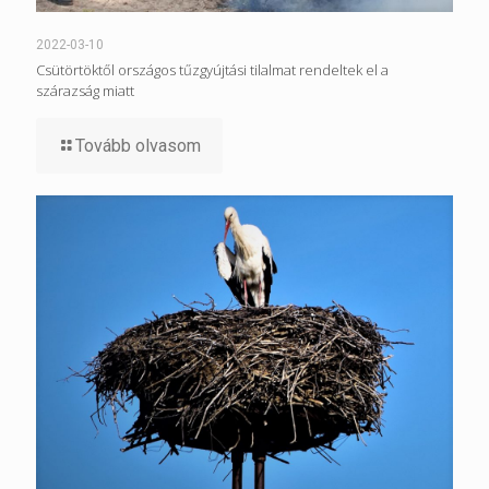
2022-03-10
Csütörtöktől országos tűzgyújtási tilalmat rendeltek el a
szárazság miatt
Tovább olvasom