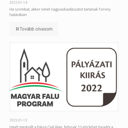
2022-01-14
Ha szombat, akkor ismét nagyvadvadászatot tartanak Torony
határában
Tovább olvasom
2022-01-13
Ismét megnyílt a Falusi Civil Alap, február 11-éig lehet beadni a