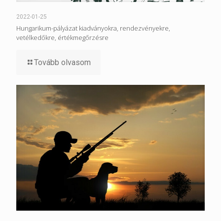
2022-01-25
Hungarikum-pályázat kiadványokra, rendezvényekre,
vetélkedőkre, értékmegőrzésre
Tovább olvasom