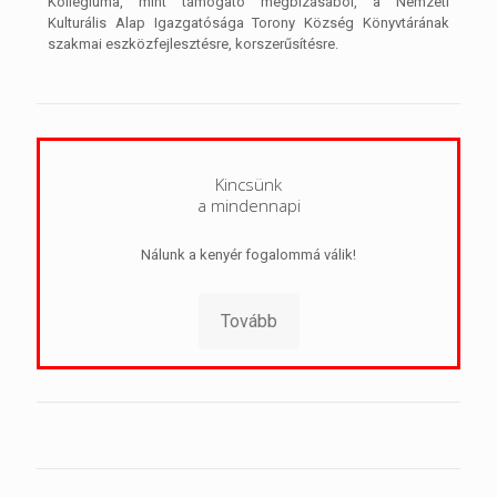
Kollégiuma, mint támogató megbízásából, a Nemzeti
Kulturális Alap Igazgatósága Torony Község Könyvtárának
szakmai eszközfejlesztésre, korszerűsítésre.
Kincsünk
a mindennapi
Nálunk a kenyér fogalommá válik!
Tovább