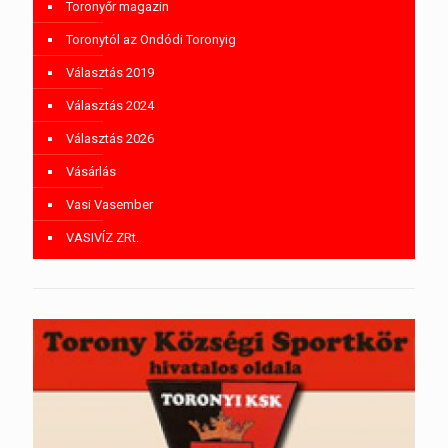
Toronyőr magazin
Toronytól az Ondódi Toronyig
Választás 2019
Választás 2024
Választás 2026
Vásárlás
Vasi Vasember
VASIVÍZ ZRt.