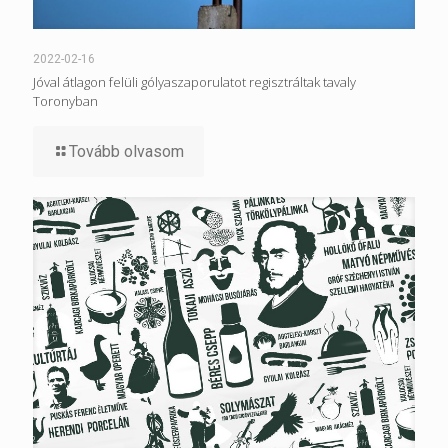
2022-02-16
Jóval átlagon felüli gólyaszaporulatot regisztráltak tavaly
Toronyban
Tovább olvasom