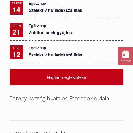
Egész nap
SZEPT
14
Szelektív hulladékszállítás
Egész nap
SZEPT
21
Zöldhulladék gyűjtés
Egész nap
OKT
12
Szelektív hulladékszállítás
Események
Naptár megtekintése
Torony község hivatalos Facebook oldala
Toronyi Művelődési Ház