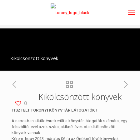
Kikölcsönzött könyvek
Kikölcsönzött könyvek
0
TISZTELT TORONYI KÖNYVTÁR LÁTOGATÓK !
A napokban kiküldésre került a könyvtár látogatók számára, egy
felszólító levél azok szára, akiknél évek óta kikölcsönzött
könyvek vannak.
Kérem, hogy 2013. március 06-ig az Önöknél lévő könyveket