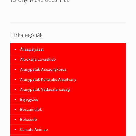
Hírkategóriák
Álláspályázat
Alpokalja Lovasklub
Aranypatak Asszonykórus
Aranypatak Kulturális Alapítvány
Aranypatak Vadásztársaság
Bejegyzés
Beszámolók
Bölcsőde
Cantate Animae