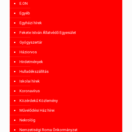
E.ON
Egyéb
Egyházi hírek
Fekete István Állatvédő Egyesület
Gyógyszertár
Háziorvos
Hirdetmények
Hulladékszállítás
Iskolai hírek
Koronavírus
Közérdekű Közlemény
Művelődési Ház hírei
Nekrológ
Nemzetiségi Roma Önkormányzat