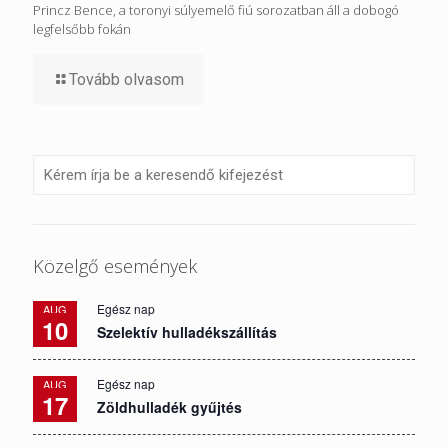
Princz Bence, a toronyi súlyemelő fiú sorozatban áll a dobogó
legfelsőbb fokán
Tovább olvasom
Közelgő események
Egész nap
AUG
10
Szelektív hulladékszállítás
Egész nap
AUG
17
Zöldhulladék gyűjtés