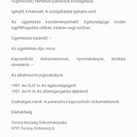
fogorvosok) felmerülő panaszok kivizsgálása.
Igénylő, kötelezett: A szolgáltatást igénybe vevő.
Az ügyintézés kezdeményezhető: Egészségügyi Irodán
ügyfélfogadási időben, írásban vagy szóban.
Ügyintézési határidő: –
Az ügyintézés díja: nincs
Kapcsolódó dokumentumok, nyomtatványok, kitöltési
útmutatók: –
Az alkalmazott jogszabályok:
1997. évi CLIV. tv. Az egészségügyről
1957. évi IV. tv. Az államigazgatási eljárásról
Szükséges iratok: A panaszhoz kapcsolódó dokumentumok.
Elérhetőség:
Torony Község Önkormányzata
9791 Torony, Rohonczi 6.