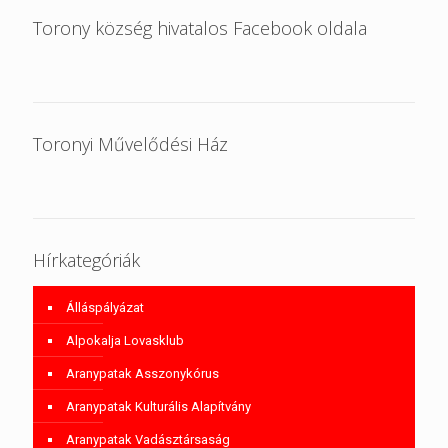
Torony község hivatalos Facebook oldala
Toronyi Művelődési Ház
Hírkategóriák
Álláspályázat
Alpokalja Lovasklub
Aranypatak Asszonykórus
Aranypatak Kulturális Alapítvány
Aranypatak Vadásztársaság