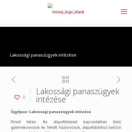
Lakossági panaszügyek intézése
Lakossági panaszügyek
intézése
0
Ügytípus: Lakossági panaszügyek intézése
Rövid leírás: Az alapellátással kapcsolatban (házi
gyermekorvosok és felnőtt háziorvosok, alapellátáshoz tartózó