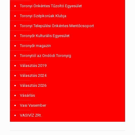
Toronyi Önkéntes Tűzoltó Egyesület
Toronyi Szépkorúak Klubja
Toronyi Települési Önkéntes Mentőcsoport
Toronyőr Kulturális Egyesület
Toronyőr magazin
Toronytól az Ondódi Toronyig
Választás 2019
Választás 2024
Választás 2026
Vásárlás
Vasi Vasember
VASIVÍZ ZRt.