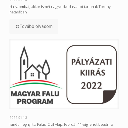
2022-01-14
Ha szombat, akkor ismét nagyvadvadászatot tartanak Torony
határában
Tovább olvasom
2022-01-13
Ismét megnyílt a Falusi Civil Alap, február 11-éig lehet beadni a