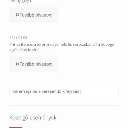
toronyi gólya
Tovább olvasom
2021-03-03
Princz Bence, a toronyi súlyemelő fiú sorozatban áll a dobogó
legfelsőbb fokán
Tovább olvasom
Közelgő események