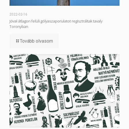
2022-02-16
Jóval átlagon felüli gólyaszaporulatot regisztráltak tavaly
Toronyban
Tovább olvasom