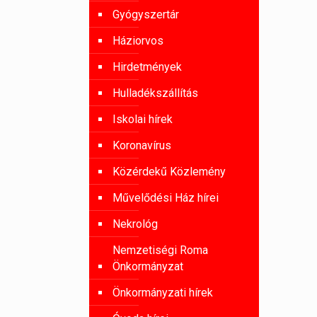
Gyógyszertár
Háziorvos
Hirdetmények
Hulladékszállítás
Iskolai hírek
Koronavírus
Közérdekű Közlemény
Művelődési Ház hírei
Nekrológ
Nemzetiségi Roma
Önkormányzat
Önkormányzati hírek