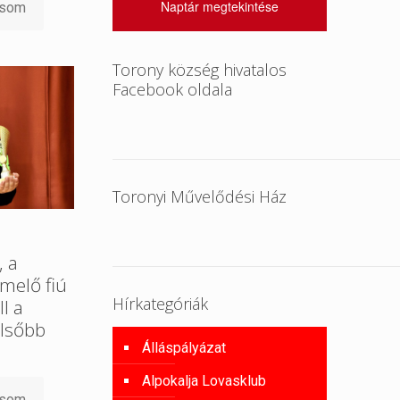
Naptár megtekintése
asom
Torony község hivatalos
Facebook oldala
Toronyi Művelődési Ház
, a
melő fiú
Hírkategóriák
l a
lsőbb
Álláspályázat
Alpokalja Lovasklub
asom