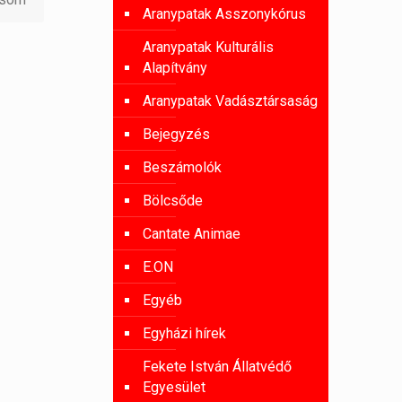
Aranypatak Asszonykórus
Aranypatak Kulturális
Alapítvány
Aranypatak Vadásztársaság
Bejegyzés
Beszámolók
Bölcsőde
Cantate Animae
E.ON
Egyéb
Egyházi hírek
Fekete István Állatvédő
Egyesület