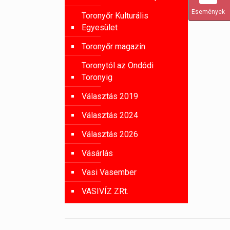
Események
Toronyőr Kulturális
Egyesület
Toronyőr magazin
Toronytól az Ondódi
Toronyig
Választás 2019
Választás 2024
Választás 2026
Vásárlás
Vasi Vasember
VASIVÍZ ZRt.