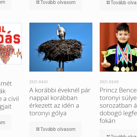
som
Tovább olvasom
Tovább olv
smét
2021-04-01
2021-03-03
A korábbi éveknél pár
Princz Bence
ák
nappal korábban
toronyi súlye
a civil
érkezett az idén a
sorozatban ál
gjait
toronyi gólya
dobogó legfe
fokán
som
Tovább olvasom
Tovább olv