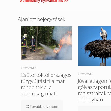
Szálláshely nyilvántartás >>
Ajánlott bejegyzések
2022-03-10
Csütörtöktől országos
2022-02-16
Jóval átlagon f
tűzgyújtási tilalmat
gólyaszaporul
rendeltek el a
regisztráltak t
szárazság miatt
Toronyban
Tovább olvasom