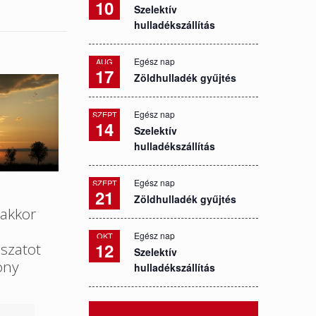
10
Szelektív
hulladékszállítás
Egész nap
AUG
17
Zöldhulladék gyűjtés
Egész nap
SZEPT
14
Szelektív
hulladékszállítás
Egész nap
SZEPT
21
Zöldhulladék gyűjtés
akkor
Egész nap
OKT
12
szatot
Szelektív
ony
hulladékszállítás