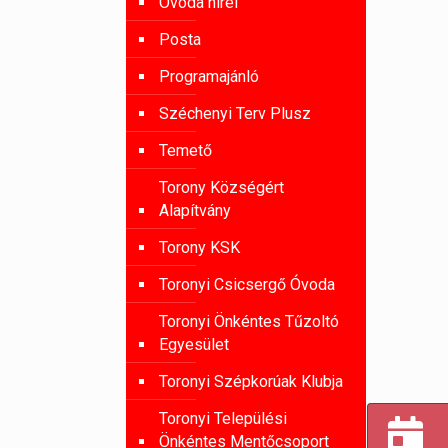
Óvoda hírei
Posta
Programajánló
Széchenyi Terv Plusz
Temető
Torony Községért
Alapítvány
Torony KSK
Toronyi Csicsergő Óvoda
Toronyi Önkéntes Tűzoltó
Egyesület
Toronyi Szépkorúak Klubja
Toronyi Települési
Önkéntes Mentőcsoport