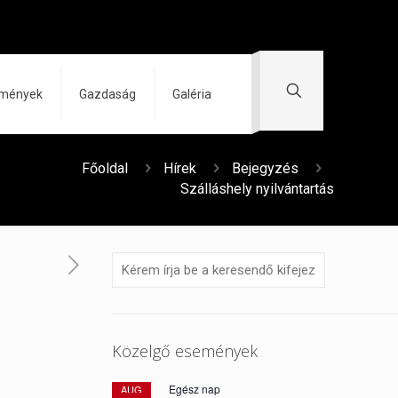
zmények
Gazdaság
Galéria
Főoldal
Hírek
Bejegyzés
Szálláshely nyilvántartás
Közelgő események
Egész nap
AUG