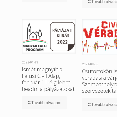
Tovább olva
2022-01-13
2021-09-06
Ismét megnyílt a
Csütörtökön i
Falusi Civil Alap,
véradásra várj
február 11-éig lehet
Szombathelyre 
beadni a pályázatokat
szervezetek ta
Tovább olvasom
Tovább olva