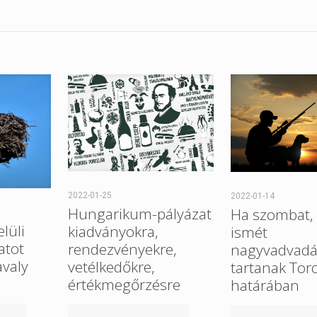
2022-01-25
2022-01-14
Hungarikum-pályázat
Ha szombat, 
elüli
kiadványokra,
ismét
atot
rendezvényekre,
nagyvadvadá
avaly
vetélkedőkre,
tartanak Tor
értékmegőrzésre
határában