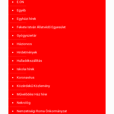
E.ON
Egyéb
Egyházi hírek
Fekete István Állatvédő Egyesület
Gyógyszertár
Háziorvos
Hirdetmények
Hulladékszállítás
Iskolai hírek
Koronavírus
Közérdekű Közlemény
Művelődési Ház hírei
Nekrológ
Nemzetiségi Roma Önkormányzat