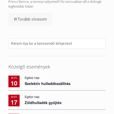
Princz Bence, a toronyi súlyemelő fiú sorozatban áll a dobogó
legfelsőbb fokán
Tovább olvasom
Közelgő események
Egész nap
AUG
10
Szelektív hulladékszállítás
Egész nap
AUG
17
Zöldhulladék gyűjtés