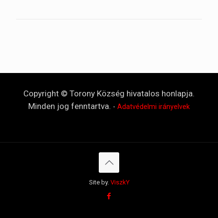
Copyright © Torony Község hivatalos honlapja.
Minden jog fenntartva.
-
Adatvédelmi irányelvek
Site by.
ViszkY