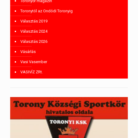
Toronyőr magazin
Toronytól az Ondódi Toronyig
Választás 2019
Választás 2024
Választás 2026
Vásárlás
Vasi Vasember
VASIVÍZ ZRt.