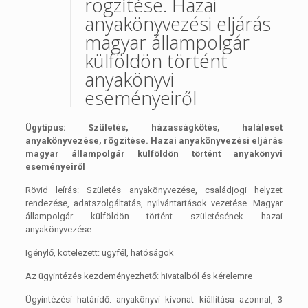
rögzítése. Hazai
anyakönyvezési eljárás
magyar állampolgár
külföldön történt
anyakönyvi
eseményeiről
Ügytípus: Születés, házasságkötés, haláleset
anyakönyvezése, rögzítése. Hazai anyakönyvezési eljárás
magyar állampolgár külföldön történt anyakönyvi
eseményeiről
Rövid leírás: Születés anyakönyvezése, családjogi helyzet
rendezése, adatszolgáltatás, nyilvántartások vezetése. Magyar
állampolgár külföldön történt születésének hazai
anyakönyvezése.
Igénylő, kötelezett: ügyfél, hatóságok
Az ügyintézés kezdeményezhető: hivatalból és kérelemre
Ügyintézési határidő: anyakönyvi kivonat kiállítása azonnal, 3