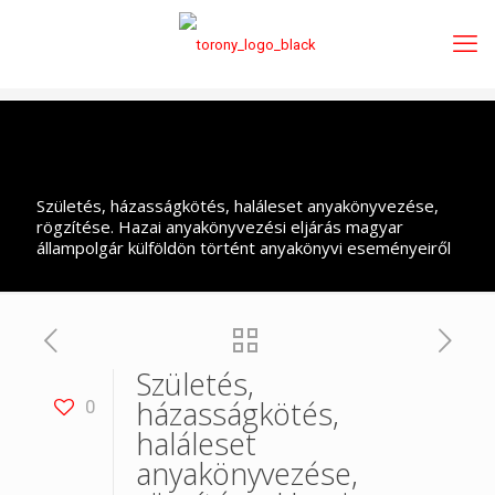
Születés, házasságkötés, haláleset anyakönyvezése,
rögzítése. Hazai anyakönyvezési eljárás magyar
állampolgár külföldön történt anyakönyvi eseményeiről
Születés,
házasságkötés,
0
haláleset
anyakönyvezése,