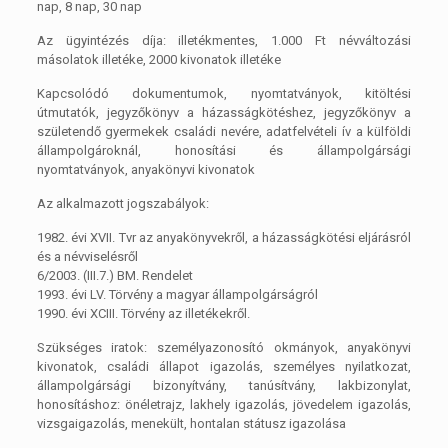
nap, 8 nap, 30 nap
Az ügyintézés díja: illetékmentes, 1.000 Ft névváltozási
másolatok illetéke, 2000 kivonatok illetéke
Kapcsolódó dokumentumok, nyomtatványok, kitöltési
útmutatók, jegyzőkönyv a házasságkötéshez, jegyzőkönyv a
születendő gyermekek családi nevére, adatfelvételi ív a külföldi
állampolgároknál, honosítási és állampolgársági
nyomtatványok, anyakönyvi kivonatok
Az alkalmazott jogszabályok:
1982. évi XVII. Tvr az anyakönyvekről, a házasságkötési eljárásról
és a névviselésről
6/2003. (III.7.) BM. Rendelet
1993. évi LV. Törvény a magyar állampolgárságról
1990. évi XCIII. Törvény az illetékekről.
Szükséges iratok: személyazonosító okmányok, anyakönyvi
kivonatok, családi állapot igazolás, személyes nyilatkozat,
állampolgársági bizonyítvány, tanúsítvány, lakbizonylat,
honosításhoz: önéletrajz, lakhely igazolás, jövedelem igazolás,
vizsgaigazolás, menekült, hontalan státusz igazolása