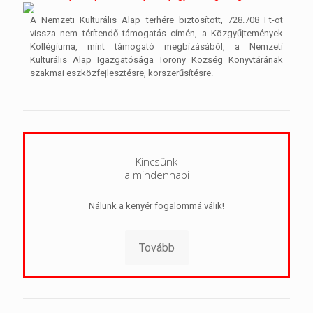
A Nemzeti Kulturális Alap terhére biztosított, 728.708 Ft-ot
vissza nem térítendő támogatás címén, a Közgyűjtemények
Kollégiuma, mint támogató megbízásából, a Nemzeti
Kulturális Alap Igazgatósága Torony Község Könyvtárának
szakmai eszközfejlesztésre, korszerűsítésre.
Kincsünk
a mindennapi
Nálunk a kenyér fogalommá válik!
Tovább