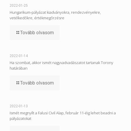
2022-01-25
Hungarikum-pályázat kiadványokra, rendezvényekre,
vetélkedőkre, értékmegőrzésre
Tovább olvasom
2022-01-14
Ha szombat, akkor ismét nagyvadvadászatot tartanak Torony
határában
Tovább olvasom
2022-01-13
Ismét megnyílt a Falusi Civil Alap, február 11-éig lehet beadni a
pályázatokat