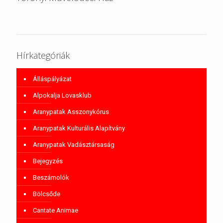
Hírkategóriák
Álláspályázat
Alpokalja Lovasklub
Aranypatak Asszonykórus
Aranypatak Kulturális Alapítvány
Aranypatak Vadásztársaság
Bejegyzés
Beszámolók
Bölcsőde
Cantate Animae