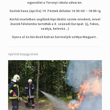
egyesület a Toronyi iskola udvarán.
Szelek hava (április) 19. Péntek délután 14:30-tól – 18:00-ig
Korhű viseletben segítünk kipróbálni szinte mindent, mivel
őseink félelembe tartották a X. századi Európát. (íj, fokos,
szabja, kelevéz…)
Gyere el és kérdezd bátran bármelyik szittya Magyart…
Ajánlott bejegyzések