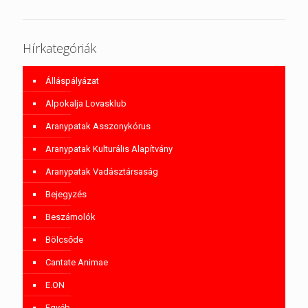
Hírkategóriák
Álláspályázat
Alpokalja Lovasklub
Aranypatak Asszonykórus
Aranypatak Kulturális Alapítvány
Aranypatak Vadásztársaság
Bejegyzés
Beszámolók
Bölcsőde
Cantate Animae
E.ON
Egyéb