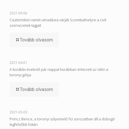
2021-09-06
Csütörtökön ismét véradásra várják Szombathelyre a civil
szervezetek tagjait
Tovább olvasom
2021-04-01
A korábbi éveknél pár nappal korábban érkezett az idén a
toronyi gólya
Tovább olvasom
2021-03-03
Princz Bence, a toronyi súlyemelő fiú sorozatban áll a dobogó
legfelsőbb fokán