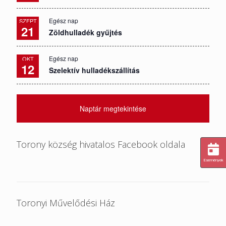
Egész nap
SZEPT
21
Zöldhulladék gyűjtés
Egész nap
OKT
12
Szelektív hulladékszállítás
Naptár megtekintése
Torony község hivatalos Facebook oldala
Események
Toronyi Művelődési Ház