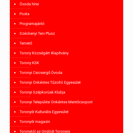
Óvoda hírei
Posta
Programajánló
Széchenyi Terv Plusz
Temető
Torony Községért Alapítvány
Torony KSK
Toronyi Csicsergő Óvoda
Toronyi Önkéntes Tűzoltó Egyesület
Toronyi Szépkorúak Klubja
Toronyi Települési Önkéntes Mentőcsoport
Toronyőr Kulturális Egyesület
Toronyőr magazin
Toronytól az Ondódi Toronyig