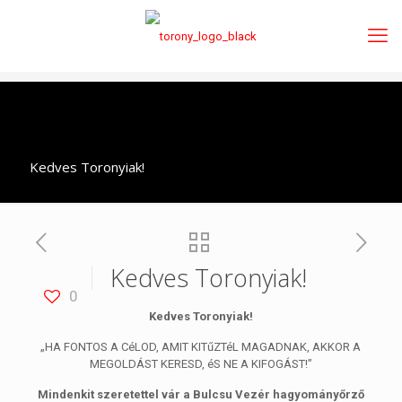
Kedves Toronyiak!
Kedves Toronyiak!
0
Kedves Toronyiak!
„HA FONTOS A CéLOD, AMIT KITűZTéL MAGADNAK, AKKOR A
MEGOLDÁST KERESD, éS NE A KIFOGÁST!”
Mindenkit szeretettel vár a Bulcsu Vezér hagyományőrző