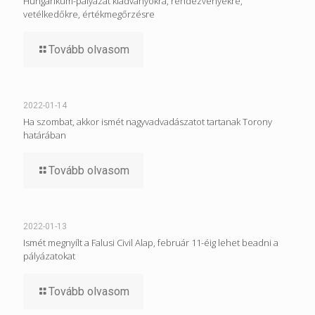
Hungarikum-pályázat kiadványokra, rendezvényekre,
vetélkedőkre, értékmegőrzésre
Tovább olvasom
2022-01-14
Ha szombat, akkor ismét nagyvadvadászatot tartanak Torony
határában
Tovább olvasom
2022-01-13
Ismét megnyílt a Falusi Civil Alap, február 11-éig lehet beadni a
pályázatokat
Tovább olvasom