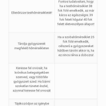
Fontos tudatosítani, hogy
ha a testhőmérséklet 38
fok fölé emelkedik, az már
Ellenőrizze testhőmérsékletét!
káros az egészségre. 39
fok felett hőguta! 40 fok
felett életveszélyes állapot!
Ha a szobahőmérséklet 25
fok fölé emelkedik,
Tárolja gyógyszereit
célszerű a gyógyszereket
megfelelő hőmérsékleten
hűtőben tárolni akkor is, ha
ez nincs ráírva a dobozra!
Keresse fel orvosát, ha
krónikus betegségekben
szenved, vagy többféle
gyógyszert szed. Ha bármi
szokatlan tünetet észlel,
azonnal keresse fel orvosát
Tájékozódjon az igénybe