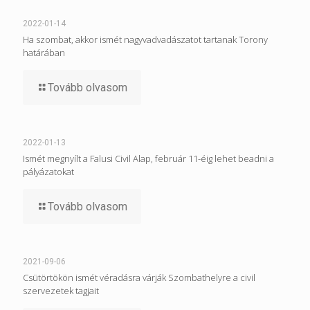
2022-01-14
Ha szombat, akkor ismét nagyvadvadászatot tartanak Torony
határában
Tovább olvasom
2022-01-13
Ismét megnyílt a Falusi Civil Alap, február 11-éig lehet beadni a
pályázatokat
Tovább olvasom
2021-09-06
Csütörtökön ismét véradásra várják Szombathelyre a civil
szervezetek tagjait