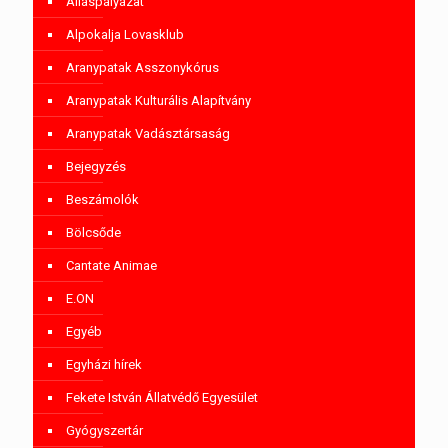
Álláspályázat
Alpokalja Lovasklub
Aranypatak Asszonykórus
Aranypatak Kulturális Alapítvány
Aranypatak Vadásztársaság
Bejegyzés
Beszámolók
Bölcsőde
Cantate Animae
E.ON
Egyéb
Egyházi hírek
Fekete István Állatvédő Egyesület
Gyógyszertár