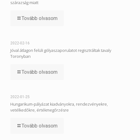
szárazság miatt
Tovább olvasom
2022-02-16
Jóval átlagon felüli gólyaszaporulatot regisztráltak tavaly
Toronyban
Tovább olvasom
2022-01-25
Hungarikum-pályázat kiadványokra, rendezvényekre,
vetélkedőkre, értékmegőrzésre
Tovább olvasom