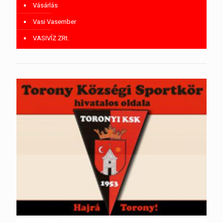
Vásárlás
Vasi Vasember
VASIVÍZ ZRt.