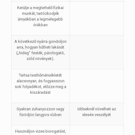
Kerülje a megterhelő fizikai
munkát, tartózkodjék
árnyékban a legmelegebb
órákban
A következő nyárra gondoljon
arra, hogyan hűtheti lakását
(„hideg” festék, párologató,
zöld növények).
Tartsa testhőmérsékletét
alacsonyan, és fogyasszon
sok folyadékot, előzze meg a
kiszáradást
Gyakran zuhanyozzon vagy
Időseknél növelheti az
fürödjön langyos vízben
elesés veszélyét
Használjon vizes borogatást,