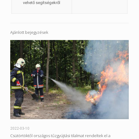
vehető segítségekről
Ajánlott bejegyzések
2022-03-10
Csütörtöktől országos tűzgyújtási tilalmat rendeltek el a