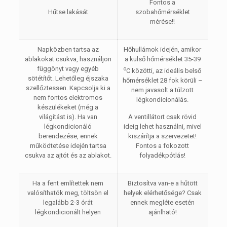
Fontos a
Hűtse lakását
szobahőmérséklet
mérése!!
Napközben tartsa az
Hőhullámok idején, amikor
ablakokat csukva, használjon
a külső hőmérséklet 35-39
függönyt vagy egyéb
o
C közötti, az ideális belső
sötétítőt. Lehetőleg éjszaka
hőmérséklet 28 fok körüli –
szellőztessen. Kapcsolja ki a
nem javasolt a túlzott
nem fontos elektromos
légkondicionálás.
készülékeket (még a
világítást is). Ha van
A ventillátort csak rövid
légkondicionáló
ideig lehet használni, mivel
berendezése, ennek
kiszárítja a szervezetet!
működtetése idején tartsa
Fontos a fokozott
csukva az ajtót és az ablakot.
folyadékpótlás!
Ha a fent említettek nem
Biztosítva van-e a hűtött
valósíthatók meg, töltsön el
helyek elérhetősége? Csak
legalább 2-3 órát
ennek megléte esetén
légkondicionált helyen
ajánlható!