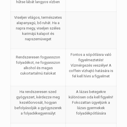
hűtse lábát langyos vízben
Viseljen világos, természetes
alapanyagú, bő ruhát. Ha a
napra megy, viseljen széles
karimájú kalapot és
napszemüveget
Fontos a sópótlásra való
Rendszeresen fogyasszon
figyelmeztetés!
folyadékot, ne fogyasszon
Vízmérgezés veszélye! A
alkohol és magas
coffein vízhajtó hatására is
cukortartalmú italokat
fel kell hívni a figyelmet
Ha rendszeresen szed
A lázas betegekre
gyógyszert, kérdezze meg
különösen oda kell figyelni!
kezelőorvosát, hogyan
Fokozattan ügyeljünk a
befolyásolják a gyógyszerek
lázas gyermekek
a folyadékegyensúlyt
folyadékpótlására