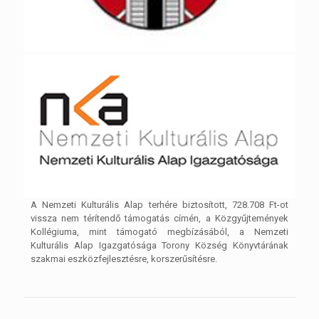
A Nemzeti Kulturális Alap terhére biztosított, 728.708 Ft-ot
vissza nem térítendő támogatás címén, a Közgyűjtemények
Kollégiuma, mint támogató megbízásából, a Nemzeti
Kulturális Alap Igazgatósága Torony Község Könyvtárának
szakmai eszközfejlesztésre, korszerűsítésre.