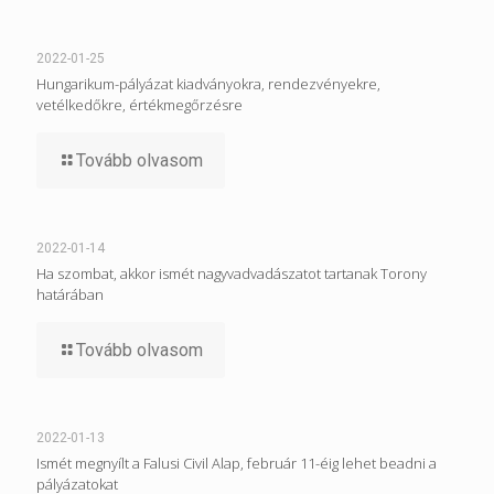
2022-01-25
Hungarikum-pályázat kiadványokra, rendezvényekre,
vetélkedőkre, értékmegőrzésre
Tovább olvasom
2022-01-14
Ha szombat, akkor ismét nagyvadvadászatot tartanak Torony
határában
Tovább olvasom
2022-01-13
Ismét megnyílt a Falusi Civil Alap, február 11-éig lehet beadni a
pályázatokat