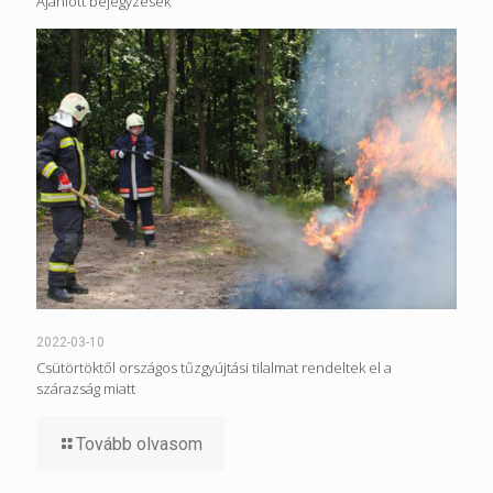
Ajánlott bejegyzések
2022-03-10
Csütörtöktől országos tűzgyújtási tilalmat rendeltek el a
szárazság miatt
Tovább olvasom