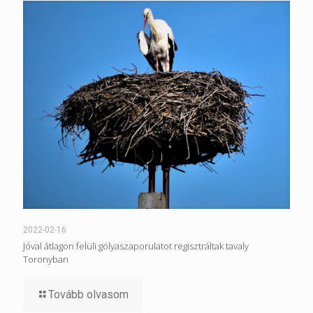
2022-02-16
Jóval átlagon felüli gólyaszaporulatot regisztráltak tavaly
Toronyban
Tovább olvasom