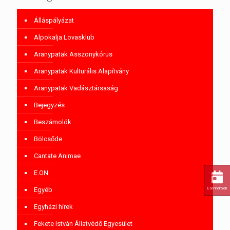
Álláspályázat
Alpokalja Lovasklub
Aranypatak Asszonykórus
Aranypatak Kulturális Alapítvány
Aranypatak Vadásztársaság
Bejegyzés
Beszámolók
Bölcsőde
Cantate Animae
E.ON
Egyéb
Események
Egyházi hírek
Fekete István Állatvédő Egyesület