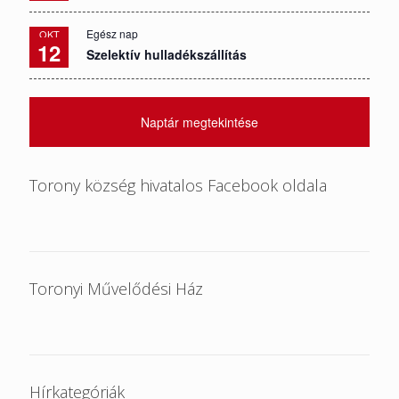
Egész nap
OKT
12
Szelektív hulladékszállítás
Naptár megtekintése
Torony község hivatalos Facebook oldala
Toronyi Művelődési Ház
Hírkategóriák