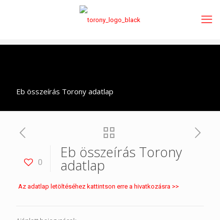
Eb összeírás Torony adatlap
Eb összeírás Torony
adatlap
0
Az adatlap letöltéséhez kattintson erre a hivatkozásra >>