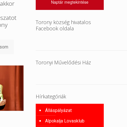
Naptár megtekintése
akkor
szatot
Torony község hivatalos
ony
Facebook oldala
asom
Toronyi Művelődési Ház
Hírkategóriák
Álláspályázat
Alpokalja Lovasklub