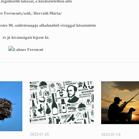
gidősebb lakosát, a köztiszteletben álló
r Ferencnét,/szül,: Horváth Mária/
ter 96. születésnapja alkalmából virággal köszöntötte
és jó kívánságait fejezte ki.
2022-01-25
2022-01-14