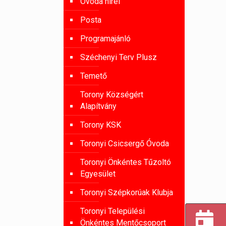
Óvoda hírei
Posta
Programajánló
Széchenyi Terv Plusz
Temető
Torony Községért
Alapítvány
Torony KSK
Toronyi Csicsergő Óvoda
Toronyi Önkéntes Tűzoltó
Egyesület
Toronyi Szépkorúak Klubja
Toronyi Települési
Önkéntes Mentőcsoport