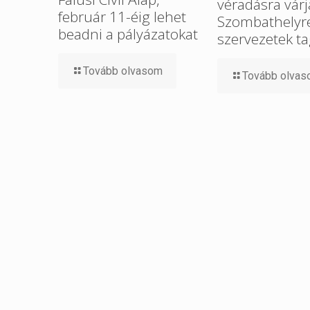
véradásra várj
február 11-éig lehet
Szombathelyre 
beadni a pályázatokat
szervezetek ta
Tovább olvasom
Tovább olva