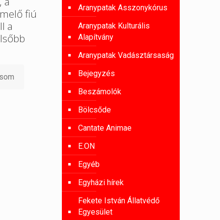
, a
Aranypatak Asszonykórus
melő fiú
l a
Aranypatak Kulturális
lsőbb
Alapítvány
Aranypatak Vadásztársaság
Bejegyzés
asom
Beszámolók
Bölcsőde
Cantate Animae
E.ON
Egyéb
Egyházi hírek
Fekete István Állatvédő
Egyesület