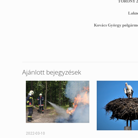
TORONY 2.le
Lakne
Kovács György polgármes
Ajánlott bejegyzések
2022-03-10