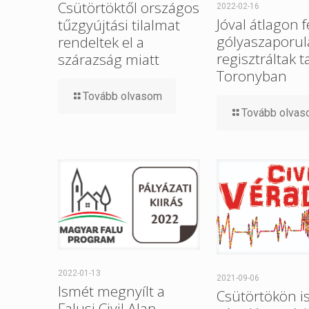
Csütörtöktől országos
2022-02-16
Jóval átlagon f
tűzgyújtási tilalmat
gólyaszaporul
rendeltek el a
regisztráltak t
szárazság miatt
Toronyban
Tovább olvasom
Tovább olva
2022-01-13
2021-09-06
Ismét megnyílt a
Csütörtökön i
Falusi Civil Alap,