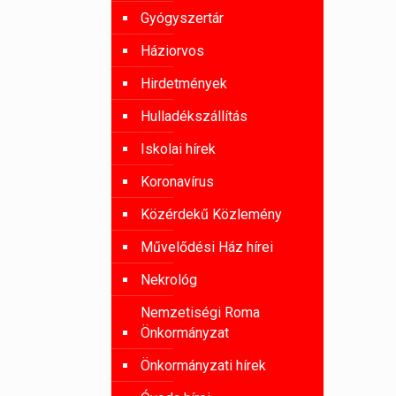
Gyógyszertár
Háziorvos
Hirdetmények
Hulladékszállítás
Iskolai hírek
Koronavírus
Közérdekű Közlemény
Művelődési Ház hírei
Nekrológ
Nemzetiségi Roma
Önkormányzat
Önkormányzati hírek