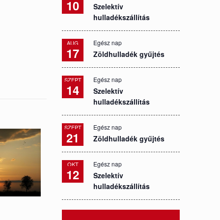
10
Szelektív
hulladékszállítás
Egész nap
AUG
17
Zöldhulladék gyűjtés
Egész nap
SZEPT
14
Szelektív
hulladékszállítás
Egész nap
SZEPT
21
Zöldhulladék gyűjtés
Egész nap
OKT
12
Szelektív
hulladékszállítás