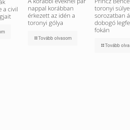
A korábbi éveknél pár
Princz Bence
ák
nappal korábban
toronyi súlye
a civil
érkezett az idén a
sorozatban ál
gjait
toronyi gólya
dobogó legfe
fokán
som
Tovább olvasom
Tovább olv