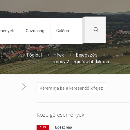
zmények
Gazdaság
Galéria
Főoldal
Hírek
Bejegyzés
Torony 2. legidősebb lakosa
Közelgő események
Egész nap
AUG