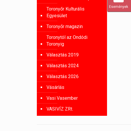
Események
Toronyőr Kulturális
Egyesület
Toronyőr magazin
Toronytól az Ondódi
Toronyig
Választás 2019
Választás 2024
Választás 2026
Vásárlás
Vasi Vasember
VASIVÍZ ZRt.