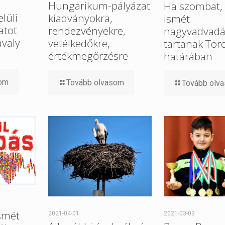
Hungarikum-pályázat
Ha szombat, 
elüli
kiadványokra,
ismét
atot
rendezvényekre,
nagyvadvadá
avaly
vetélkedőkre,
tartanak Tor
értékmegőrzésre
határában
som
Tovább olvasom
Tovább olv
smét
2021-04-01
2021-03-03