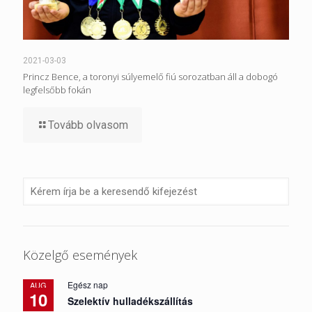
2021-03-03
Princz Bence, a toronyi súlyemelő fiú sorozatban áll a dobogó
legfelsőbb fokán
Tovább olvasom
Közelgő események
Egész nap
AUG
10
Szelektív hulladékszállítás