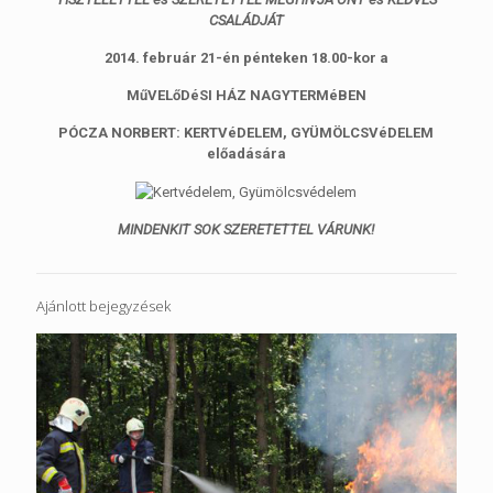
CSALÁDJÁT
2014. február 21-én pénteken 18.00-kor a
MűVELőDéSI HÁZ NAGYTERMéBEN
PÓCZA NORBERT: KERTVéDELEM, GYÜMÖLCSVéDELEM
előadására
MINDENKIT SOK SZERETETTEL VÁRUNK!
Ajánlott bejegyzések