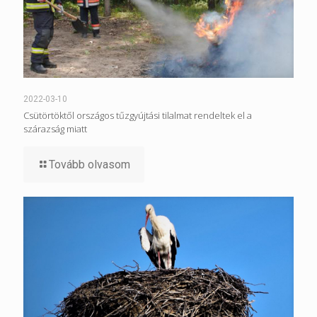
2022-03-10
Csütörtöktől országos tűzgyújtási tilalmat rendeltek el a
szárazság miatt
Tovább olvasom