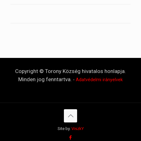
Copyright © Torony Község hivatalos honlapja.
Minden jog fenntartva.
-
Adatvédelmi irányelvek
Site by.
ViszkY