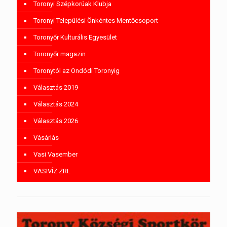
Toronyi Szépkorúak Klubja
Toronyi Települési Önkéntes Mentőcsoport
Toronyőr Kulturális Egyesület
Toronyőr magazin
Toronytól az Ondódi Toronyig
Választás 2019
Választás 2024
Választás 2026
Vásárlás
Vasi Vasember
VASIVÍZ ZRt.