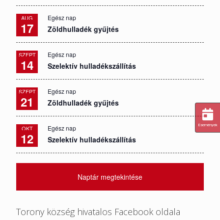
Egész nap
AUG
17
Zöldhulladék gyűjtés
Egész nap
SZEPT
14
Szelektív hulladékszállítás
Egész nap
SZEPT
21
Zöldhulladék gyűjtés
Események
Egész nap
OKT
12
Szelektív hulladékszállítás
Naptár megtekintése
Torony község hivatalos Facebook oldala