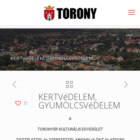
KERTVéDELEM, GYÜMÖLCSVéDELEM
KERTVéDELEM,
GYÜMÖLCSVéDELEM
0
A
TORONYőR KULTURÁLIS EGYESÜLET
TISZTELETTEL és SZERETETTEL MEGHíVJA ÖNT és KEDVES