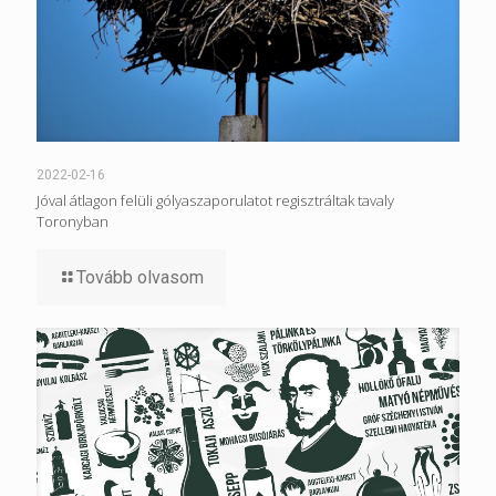
2022-02-16
Jóval átlagon felüli gólyaszaporulatot regisztráltak tavaly
Toronyban
Tovább olvasom