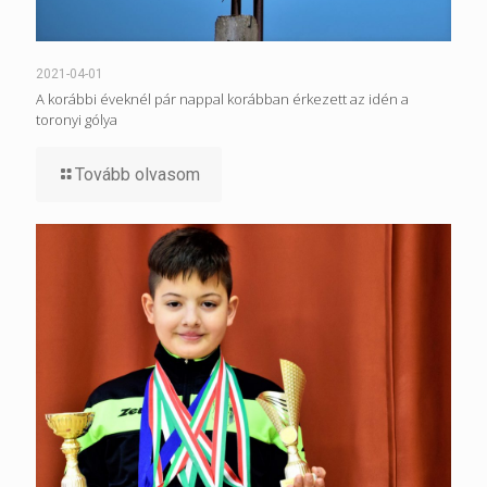
2021-04-01
A korábbi éveknél pár nappal korábban érkezett az idén a
toronyi gólya
Tovább olvasom