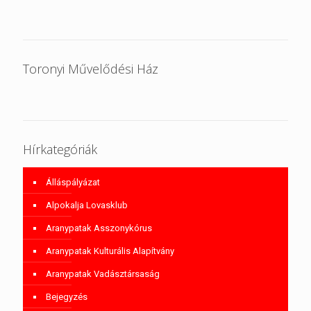
Toronyi Művelődési Ház
Hírkategóriák
Álláspályázat
Alpokalja Lovasklub
Aranypatak Asszonykórus
Aranypatak Kulturális Alapítvány
Aranypatak Vadásztársaság
Bejegyzés