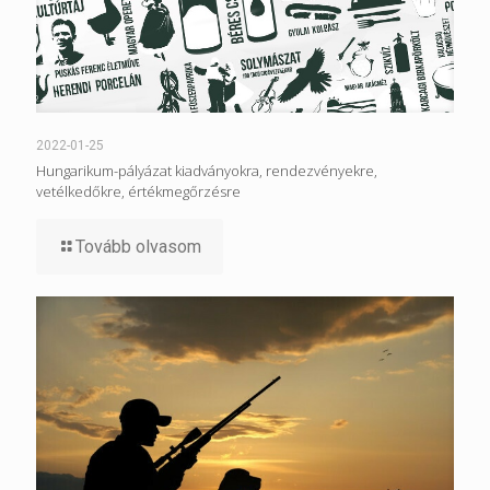
2022-01-25
Hungarikum-pályázat kiadványokra, rendezvényekre,
vetélkedőkre, értékmegőrzésre
Tovább olvasom