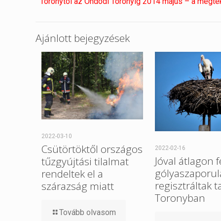
Toronytól az Ondódi Toronyig 2014 május – a megtek
Ajánlott bejegyzések
2022-03-10
Csütörtöktől országos
2022-02-16
Jóval átlagon f
tűzgyújtási tilalmat
gólyaszaporul
rendeltek el a
regisztráltak t
szárazság miatt
Toronyban
Tovább olvasom