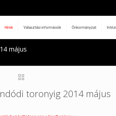
Hírek
Választási információk
Önkormányzat
Inté
014 május
Ondódi toronyig 2014 május