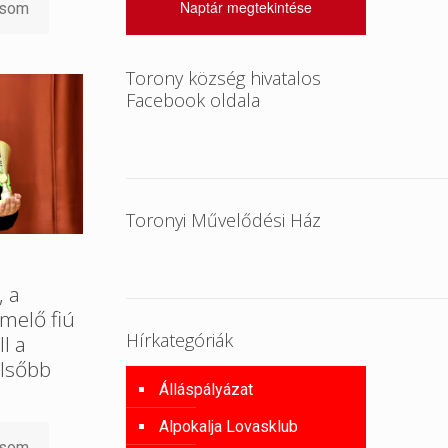
Naptár megtekintése
asom
Torony község hivatalos
Facebook oldala
Toronyi Művelődési Ház
, a
melő fiú
Hírkategóriák
l a
lsőbb
Álláspályázat
Alpokalja Lovasklub
asom