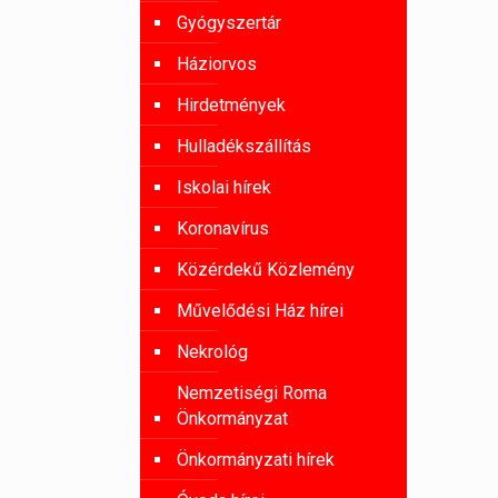
Gyógyszertár
Háziorvos
Hirdetmények
Hulladékszállítás
Iskolai hírek
Koronavírus
Közérdekű Közlemény
Művelődési Ház hírei
Nekrológ
Nemzetiségi Roma
Önkormányzat
Önkormányzati hírek