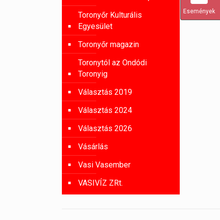
Események
Toronyőr Kulturális
Egyesület
Toronyőr magazin
Toronytól az Ondódi
Toronyig
Választás 2019
Választás 2024
Választás 2026
Vásárlás
Vasi Vasember
VASIVÍZ ZRt.