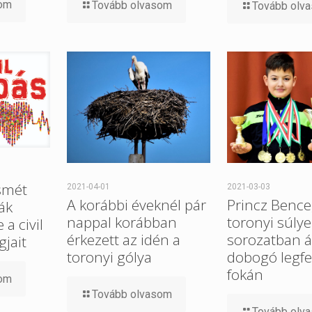
som
Tovább olvasom
Tovább olv
smét
2021-04-01
2021-03-03
A korábbi éveknél pár
Princz Bence
ák
nappal korábban
toronyi súlye
a civil
érkezett az idén a
sorozatban ál
gjait
toronyi gólya
dobogó legfe
fokán
som
Tovább olvasom
Tovább olv