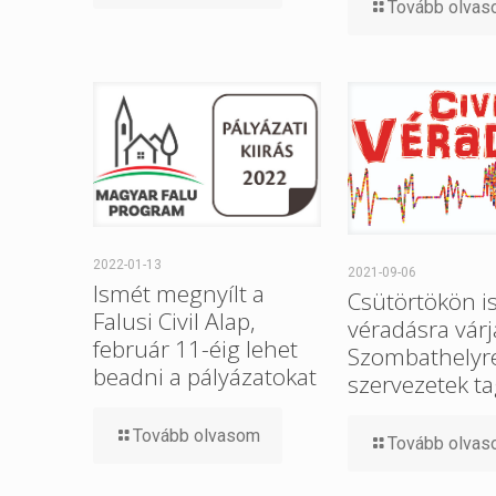
Tovább olva
2022-01-13
2021-09-06
Ismét megnyílt a
Csütörtökön i
Falusi Civil Alap,
véradásra várj
február 11-éig lehet
Szombathelyre 
beadni a pályázatokat
szervezetek ta
Tovább olvasom
Tovább olva