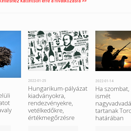
intéshez kattintson erre a hivatkozásra >>
2022-01-25
2022-01-14
Hungarikum-pályázat
Ha szombat, 
elüli
kiadványokra,
ismét
atot
rendezvényekre,
nagyvadvadá
avaly
vetélkedőkre,
tartanak Tor
értékmegőrzésre
határában