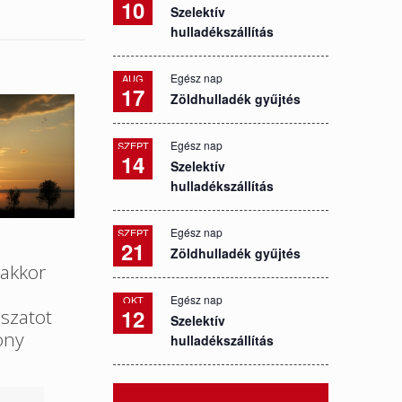
10
Szelektív
hulladékszállítás
Egész nap
AUG
17
Zöldhulladék gyűjtés
Egész nap
SZEPT
14
Szelektív
hulladékszállítás
Egész nap
SZEPT
21
Zöldhulladék gyűjtés
akkor
Egész nap
OKT
12
szatot
Szelektív
ony
hulladékszállítás