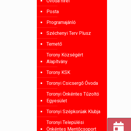
Óvoda hírei
Posta
Programajánló
Széchenyi Terv Plusz
Temető
Torony Községért
Alapítvány
Torony KSK
Toronyi Csicsergő Óvoda
Toronyi Önkéntes Tűzoltó
Egyesület
Toronyi Szépkorúak Klubja
Toronyi Települési
Önkéntes Mentőcsoport