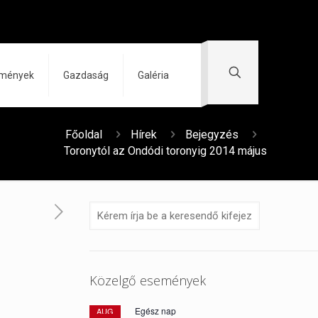
zmények
Gazdaság
Galéria
Főoldal
Hírek
Bejegyzés
Toronytól az Ondódi toronyig 2014 május
Közelgő események
Egész nap
AUG