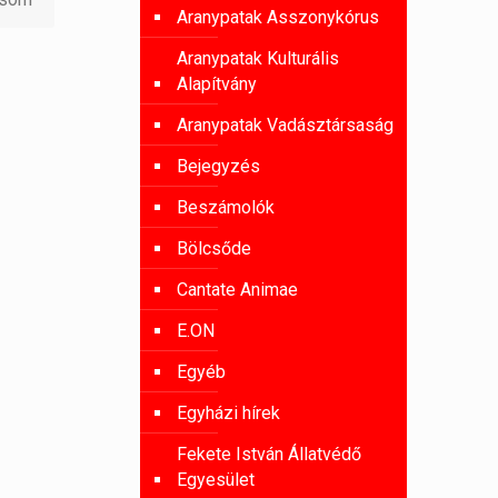
Aranypatak Asszonykórus
Aranypatak Kulturális
Alapítvány
Aranypatak Vadásztársaság
Bejegyzés
Beszámolók
Bölcsőde
Cantate Animae
E.ON
Egyéb
Egyházi hírek
Fekete István Állatvédő
Egyesület