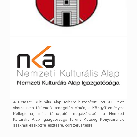
A Nemzeti Kulturális Alap terhére biztosított, 728.708 Ft-ot
vissza nem térítendő támogatás címén, a Közgyűjtemények
Kollégiuma, mint támogató megbízásából, a Nemzeti
Kulturális Alap Igazgatósága Torony Község Könyvtárának
szakmai eszközfejlesztésre, korszerűsítésre.