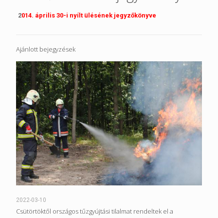
2
014. április 30-i nyílt ülésének
jegyzőkönyve
Ajánlott bejegyzések
2022-03-10
Csütörtöktől országos tűzgyújtási tilalmat rendeltek el a