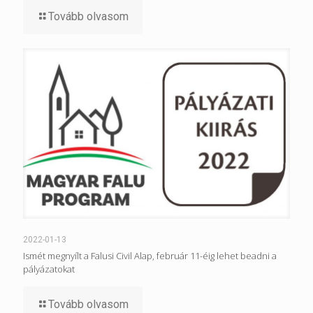
Tovább olvasom
2022-01-13
Ismét megnyílt a Falusi Civil Alap, február 11-éig lehet beadni a
pályázatokat
Tovább olvasom