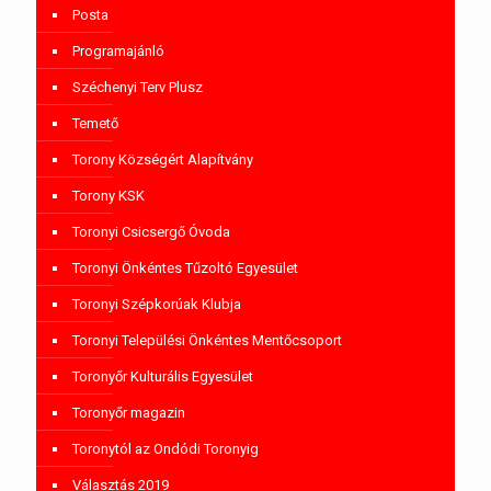
Posta
Programajánló
Széchenyi Terv Plusz
Temető
Torony Községért Alapítvány
Torony KSK
Toronyi Csicsergő Óvoda
Toronyi Önkéntes Tűzoltó Egyesület
Toronyi Szépkorúak Klubja
Toronyi Települési Önkéntes Mentőcsoport
Toronyőr Kulturális Egyesület
Toronyőr magazin
Toronytól az Ondódi Toronyig
Választás 2019