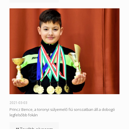
2021-03-03
Princz Bence, a toronyi súlyemelő fiú sorozatban áll a dobogó
legfelsőbb fokán