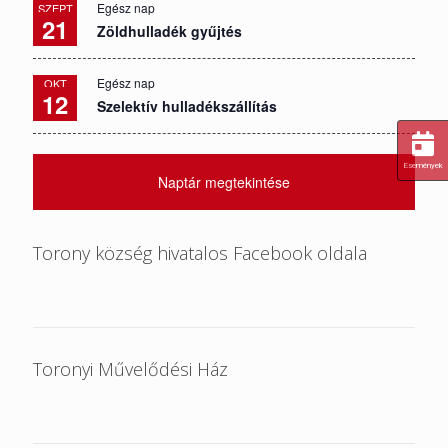
Egész nap
SZEPT
21
Zöldhulladék gyűjtés
Egész nap
OKT
12
Szelektív hulladékszállítás
Események
Naptár megtekintése
Torony község hivatalos Facebook oldala
Toronyi Művelődési Ház