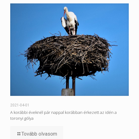
2021-04-01
A korábbi éveknél pár nappal korábban érkezett az idén a
toronyi gólya
Tovább olvasom