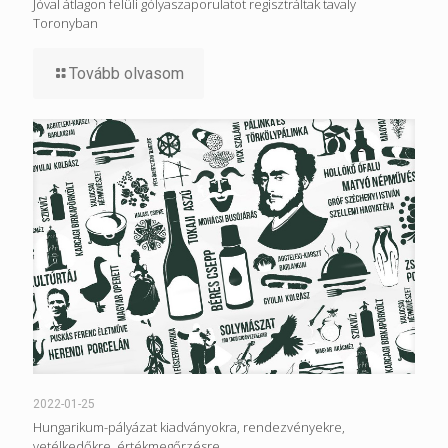
Jóval átlagon felüli gólyaszaporulatot regisztráltak tavaly
Toronyban
Tovább olvasom
2022-01-25
Hungarikum-pályázat kiadványokra, rendezvényekre,
vetélkedőkre, értékmegőrzésre