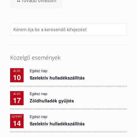
Tovább olvasom
Közelgő események
Egész nap
AUG
10
Szelektív hulladékszállítás
Egész nap
AUG
17
Zöldhulladék gyűjtés
Egész nap
SZEPT
14
Szelektív hulladékszállítás