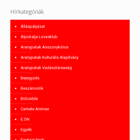
Hírkategóriák
Álláspályázat
Alpokalja Lovasklub
Aranypatak Asszonykórus
Aranypatak Kulturális Alapítvány
Aranypatak Vadásztársaság
Bejegyzés
Beszámolók
Bölcsőde
Cantate Animae
E.ON
Egyéb
Egyházi hírek