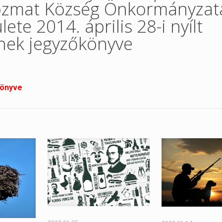
Dozmat Község Önkormányzat
ete 2014. április 28-i nyílt
ének jegyzőkönyve
könyve