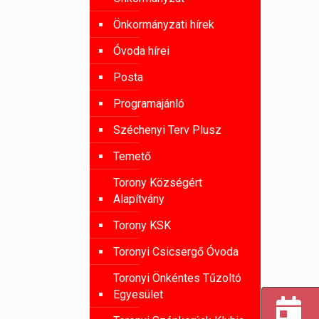
Önkormányzati hírek
Óvoda hírei
Posta
Programajánló
Széchenyi Terv Plusz
Temető
Torony Községért
Alapítvány
Torony KSK
Toronyi Csicsergő Óvoda
Toronyi Önkéntes Tűzoltó
Egyesület