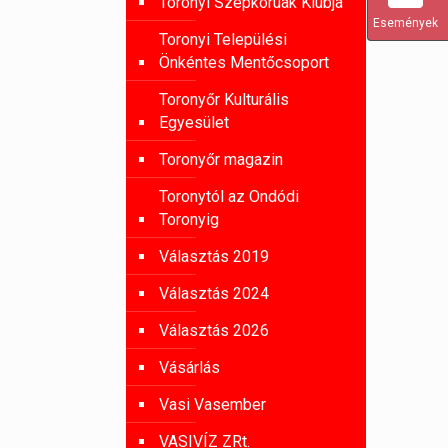
Toronyi Szépkorúak Klubja
Események
Toronyi Települési
Önkéntes Mentőcsoport
Toronyőr Kulturális
Egyesület
Toronyőr magazin
Toronytól az Ondódi
Toronyig
Választás 2019
Választás 2024
Választás 2026
Vásárlás
Vasi Vasember
VASIVÍZ ZRt.