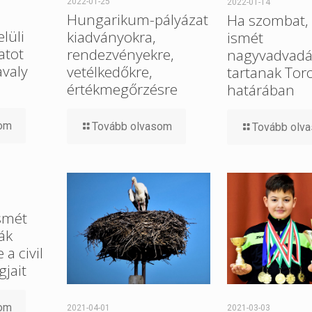
2022-01-25
2022-01-14
Hungarikum-pályázat
Ha szombat, 
elüli
kiadványokra,
ismét
atot
rendezvényekre,
nagyvadvadá
avaly
vetélkedőkre,
tartanak Tor
értékmegőrzésre
határában
som
Tovább olvasom
Tovább olv
smét
ák
a civil
gjait
som
2021-04-01
2021-03-03