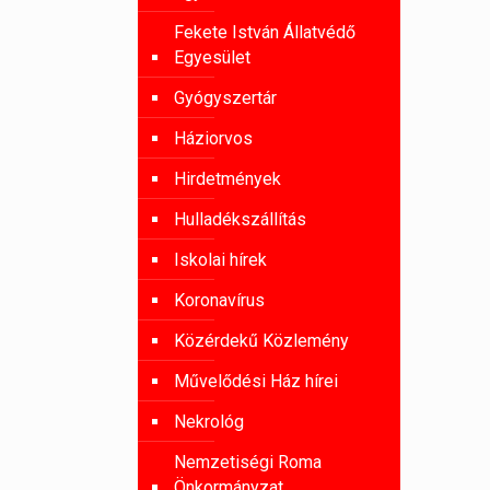
Fekete István Állatvédő
Egyesület
Gyógyszertár
Háziorvos
Hirdetmények
Hulladékszállítás
Iskolai hírek
Koronavírus
Közérdekű Közlemény
Művelődési Ház hírei
Nekrológ
Nemzetiségi Roma
Önkormányzat