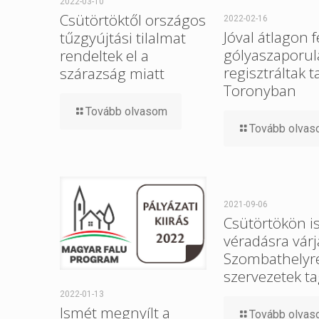
2022-03-10
Csütörtöktől országos
2022-02-16
Jóval átlagon f
tűzgyújtási tilalmat
gólyaszaporul
rendeltek el a
regisztráltak t
szárazság miatt
Toronyban
Tovább olvasom
Tovább olva
2021-09-06
Csütörtökön i
véradásra várj
Szombathelyre 
szervezetek ta
2022-01-13
Ismét megnyílt a
Tovább olva