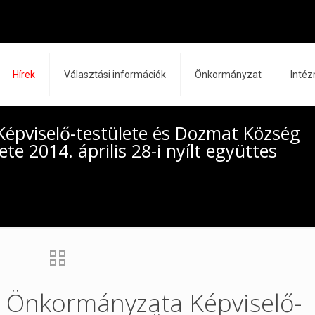
Hírek
Választási információk
Önkormányzat
Inté
épviselő-testülete és Dozmat Község
e 2014. április 28-i nyílt együttes
 Önkormányzata Képviselő-