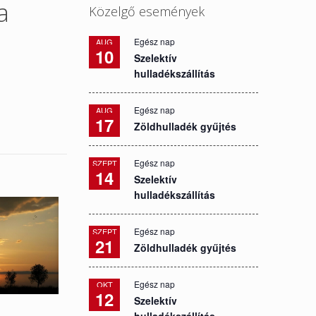
a
Közelgő események
Egész nap
AUG
10
Szelektív
hulladékszállítás
Egész nap
AUG
17
Zöldhulladék gyűjtés
Egész nap
SZEPT
14
Szelektív
hulladékszállítás
Egész nap
SZEPT
21
Zöldhulladék gyűjtés
Egész nap
OKT
12
Szelektív