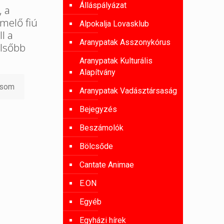
Álláspályázat
, a
melő fiú
Alpokalja Lovasklub
l a
Aranypatak Asszonykórus
lsőbb
Aranypatak Kulturális
Alapítvány
asom
Aranypatak Vadásztársaság
Bejegyzés
Beszámolók
Bölcsőde
Cantate Animae
E.ON
Egyéb
Egyházi hírek