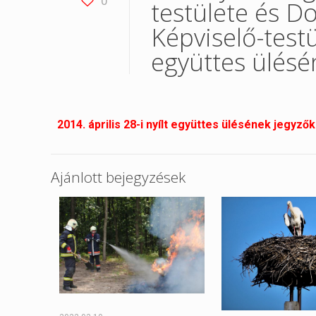
0
testülete és 
Képviselő-testül
együttes ülés
2014. április 28-i nyílt együttes ülésének
jegyző
Ajánlott bejegyzések