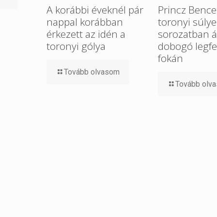
A korábbi éveknél pár
Princz Bence
nappal korábban
toronyi súlye
érkezett az idén a
sorozatban ál
toronyi gólya
dobogó legfe
fokán
Tovább olvasom
Tovább olv