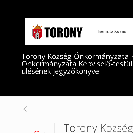
Bemutatkozás
Torony Község Önkormányzata K
Önkormányzata Képviselő-testület
ülésének jegyzőkönyve
Torony Község