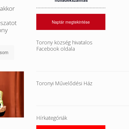
hulladékszállítás
akkor
szatot
Naptár megtekintése
ony
Torony község hivatalos
Facebook oldala
asom
Toronyi Művelődési Ház
Hírkategóriák