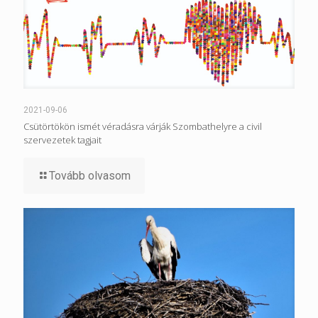
2021-09-06
Csütörtökön ismét véradásra várják Szombathelyre a civil
szervezetek tagjait
Tovább olvasom