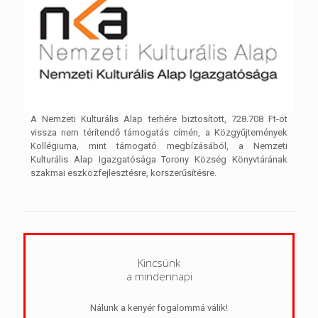
A Nemzeti Kulturális Alap terhére biztosított, 728.708 Ft-ot
vissza nem térítendő támogatás címén, a Közgyűjtemények
Kollégiuma, mint támogató megbízásából, a Nemzeti
Kulturális Alap Igazgatósága Torony Község Könyvtárának
szakmai eszközfejlesztésre, korszerűsítésre.
Kincsünk
a mindennapi
Nálunk a kenyér fogalommá válik!