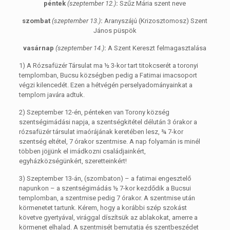
péntek
(szeptember 12.)
:
Szűz Mária szent neve
szombat
(szeptember 13.)
:
Aranyszájú (Krizosztomosz) Szent
János püspök
vasárnap
(szeptember 14.)
:
A Szent Kereszt felmagasztalása
1) A Rózsafüzér Társulat ma ½ 3-kor tart titokcserét a toronyi
templomban, Bucsu községben pedig a Fatimai imacsoport
végzi kilencedét. Ezen a hétvégén perselyadományainkat a
templom javára adtuk.
2) Szeptember 12-én, pénteken van Torony község
szentségimádási napja, a szentségkitétel délután 3 órakor a
rózsafüzér társulat imaórájának keretében lesz, ¾ 7-kor
szentség eltétel, 7 órakor szentmise. A nap folyamán is minél
többen jöjjünk el imádkozni családjainkért,
egyházközségünkért, szeretteinkért!
3) Szeptember 13-án, (szombaton) – a fatimai engesztelő
napunkon – a szentségimádás ½ 7-kor kezdődik a Bucsui
templomban, a szentmise pedig 7 órakor. A szentmise után
körmenetet tartunk. Kérem, hogy a korábbi szép szokást
követve gyertyával, virággal díszítsük az ablakokat, amerre a
körmenet elhalad. A szentmisét bemutatja és szentbeszédet