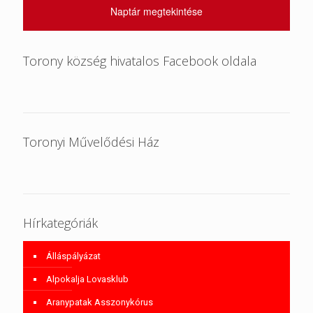
Naptár megtekintése
Torony község hivatalos Facebook oldala
Toronyi Művelődési Ház
Hírkategóriák
Álláspályázat
Alpokalja Lovasklub
Aranypatak Asszonykórus