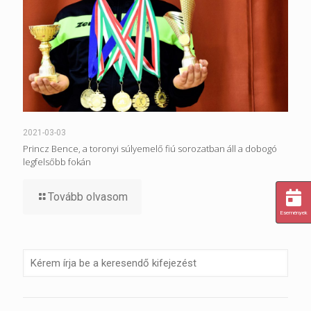
2021-03-03
Princz Bence, a toronyi súlyemelő fiú sorozatban áll a dobogó
legfelsőbb fokán
Tovább olvasom
Események