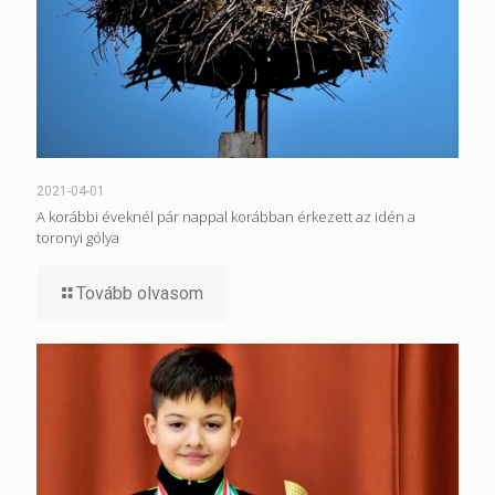
2021-04-01
A korábbi éveknél pár nappal korábban érkezett az idén a
toronyi gólya
Tovább olvasom