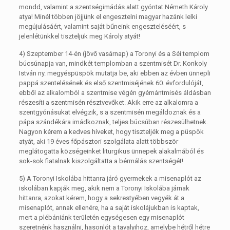
mondd, valamint a szentségimádás alatt gyóntat Németh Károly
atya! Minél többen jöjjünk el engesztelni magyar hazánk lelki
megújulásáért, valamint saját bűneink engeszteléséért, s
jelenlétünkkel tiszteljük meg Károly atyát!
4) Szeptember 14-én (jövő vasárnap) a Toronyi és a Séi templom
búcsúnapja van, mindkét templomban a szentmisét Dr. Konkoly
István ny. megyéspüspök mutatja be, aki ebben az évben ünnepli
pappá szentelésének és első szentmiséjének 60. évfordulóját,
ebből az alkalomból a szentmise végén gyémántmisés áldásban
részesíti a szentmisén résztvevőket. Akik erre az alkalomra a
szentgyónásukat elvégzik, s a szentmisén megáldoznak és a
pápa szándékára imádkoznak, teljes búcsúban részesülhetnek.
Nagyon kérem a kedves híveket, hogy tiszteljék meg a püspök
atyát, aki 19 éves főpásztori szolgálata alatt többször
meglátogatta községeinket liturgikus ünnepek alakalmából és
sok-sok fiatalnak kiszolgáltatta a bérmálás szentségét!
5) A Toronyi Iskolába hittanra járó gyermekek a misenaplót az
iskolában kapják meg, akik nem a Toronyi Iskolába járnak
hittanra, azokat kérem, hogy a sekrestyében vegyék át a
misenaplót, annak ellenére, ha a saját iskolájukban is kaptak,
mert a plébániánk területén egységesen egy misenaplót
szeretnénk használni, hasonlót a tavalyihoz, amelybe hétről hétre