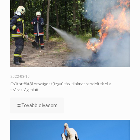
2022-03-10
Csütörtöktől országos tűzgyújtási tilalmat rendeltek el a
szárazság miatt
Tovább olvasom