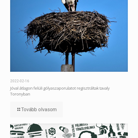
2022-02-16
Jóval átlagon felüli gólyaszaporulatot regisztráltak tavaly
Toronyban
Tovább olvasom