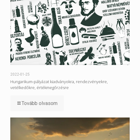
2022-01-25
Hungarikum-pályázat kiadványokra, rendezvényekre,
vetélkedőkre, értékmegőrzésre
Tovább olvasom