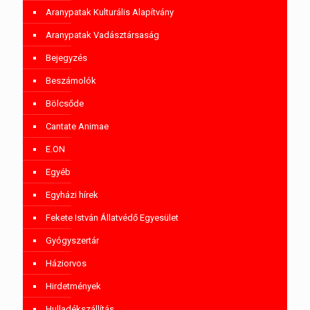
Aranypatak Kulturális Alapítvány
Aranypatak Vadásztársaság
Bejegyzés
Beszámolók
Bölcsőde
Cantate Animae
E.ON
Egyéb
Egyházi hírek
Fekete István Állatvédő Egyesület
Gyógyszertár
Háziorvos
Hirdetmények
Hulladékszállítás