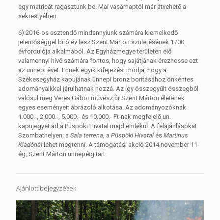
egy matricát ragasztunk be. Mai vasárnaptól már átvehető a
sekrestyében.
6) 2016-os esztendő mindannyiunk számára kiemelkedő
jelentőséggel bíró év lesz Szent Márton születésének 1700.
évfordulója alkalmából. Az Egyházmegye területén élő
valamennyi hívő számára fontos, hogy sajátjának érezhesse ezt
az ünnepi évet. Ennek egyik kifejezési módja, hogy a
Székesegyház kapujának ünnepi bronz borításához önkéntes
adományaikkal járulhatnak hozzá. Az így összegyűlt összegből
valósul meg Veres Gábor művész úr Szent Márton életének
egyes eseményeit ábrázoló alkotása. Az adományozóknak
1.000.-, 2.000.-, 5.000.- és 10.000.- Ft-nak megfelelő un.
kapujegyet ad a Püspöki Hivatal majd emlékül. A felajánlásokat
Szombathelyen, a
Sala terrena
, a
Püspöki Hivatal
és
Martinus
Kiadónál
lehet megtenni. A támogatási akció 2014.november 11-
ég, Szent Márton ünnepéig tart.
Ajánlott bejegyzések