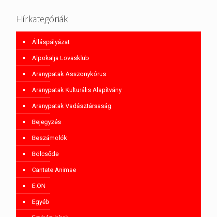
Hírkategóriák
Álláspályázat
Alpokalja Lovasklub
Aranypatak Asszonykórus
Aranypatak Kulturális Alapítvány
Aranypatak Vadásztársaság
Bejegyzés
Beszámolók
Bölcsőde
Cantate Animae
E.ON
Egyéb