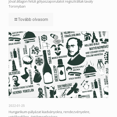
Jóval átlagon felüli gólyaszaporulatot regisztráltak tavaly
Toronyban
Tovább olvasom
2022-01-25
Hungarikum-pályázat kiadványokra, rendezvényekre,
vetélkedőkre, értékmegőrzésre