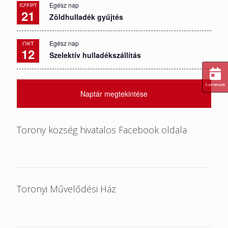
Egész nap
SZEPT
21
Zöldhulladék gyűjtés
Egész nap
OKT
12
Szelektív hulladékszállítás
Események
Naptár megtekintése
Torony község hivatalos Facebook oldala
Toronyi Művelődési Ház