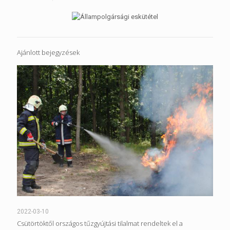
Ajánlott bejegyzések
2022-03-10
Csütörtöktől országos tűzgyújtási tilalmat rendeltek el a