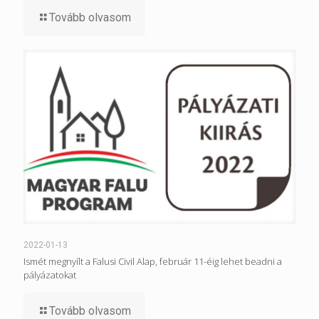
Tovább olvasom
2022-01-13
Ismét megnyílt a Falusi Civil Alap, február 11-éig lehet beadni a
pályázatokat
Tovább olvasom