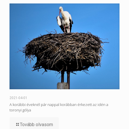
2021-04-01
A korábbi éveknél pár nappal korábban érkezett az idén a
toronyi gólya
Tovább olvasom