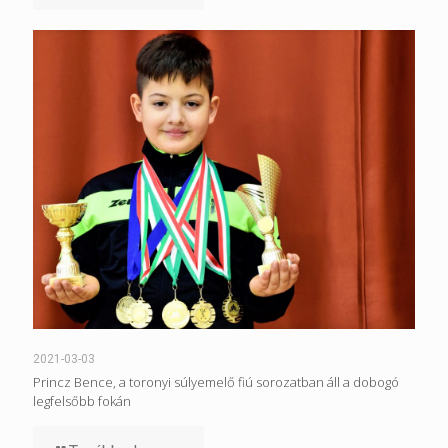
2021-03-03
Princz Bence, a toronyi súlyemelő fiú sorozatban áll a dobogó
legfelsőbb fokán