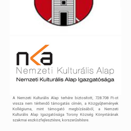
A Nemzeti Kulturális Alap terhére biztosított, 728.708 Ft-ot
vissza nem térítendő támogatás címén, a Közgyűjtemények
Kollégiuma, mint támogató megbízásából, a Nemzeti
Kulturális Alap Igazgatósága Torony Község Könyvtárának
szakmai eszközfejlesztésre, korszerűsítésre.