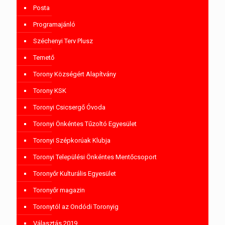
Posta
Programajánló
Széchenyi Terv Plusz
Temető
Torony Községért Alapítvány
Torony KSK
Toronyi Csicsergő Óvoda
Toronyi Önkéntes Tűzoltó Egyesület
Toronyi Szépkorúak Klubja
Toronyi Települési Önkéntes Mentőcsoport
Toronyőr Kulturális Egyesület
Toronyőr magazin
Toronytól az Ondódi Toronyig
Választás 2019