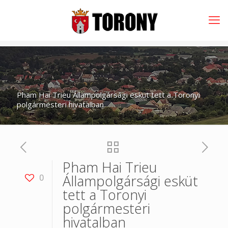
Pham Hai Trieu Állampolgársági esküt tett a Toronyi
polgármesteri hivatalban
Pham Hai Trieu
Állampolgársági esküt
0
tett a Toronyi
polgármesteri
hivatalban