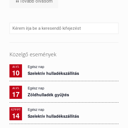
Tovább olvasom
Közelgő események
Egész nap
AUG
10
Szelektív hulladékszállítás
Egész nap
AUG
17
Zöldhulladék gyűjtés
Egész nap
SZEPT
14
Szelektív hulladékszállítás