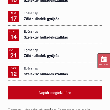
Szelektív hulladékszállítás
Egész nap
AUG
17
Zöldhulladék gyűjtés
Egész nap
SZEPT
14
Szelektív hulladékszállítás
Egész nap
SZEPT
21
Zöldhulladék gyűjtés
Események
Egész nap
OKT
12
Szelektív hulladékszállítás
Naptár megtekintése