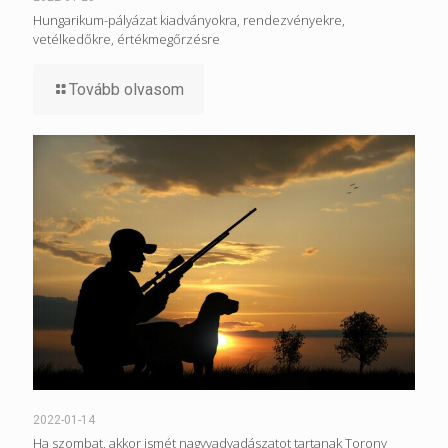
Hungarikum-pályázat kiadványokra, rendezvényekre,
vetélkedőkre, értékmegőrzésre
Tovább olvasom
2022-01-14
Ha szombat, akkor ismét nagyvadvadászatot tartanak Torony