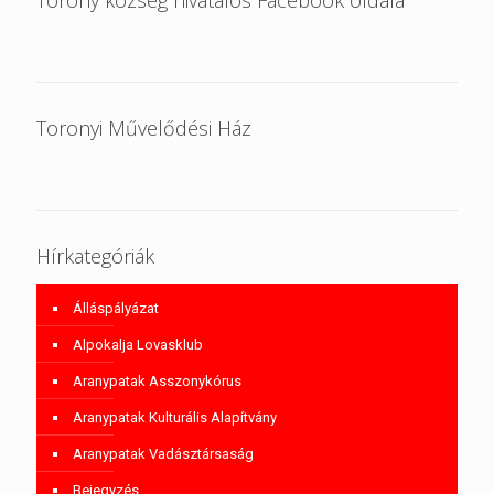
Torony község hivatalos Facebook oldala
Toronyi Művelődési Ház
Hírkategóriák
Álláspályázat
Alpokalja Lovasklub
Aranypatak Asszonykórus
Aranypatak Kulturális Alapítvány
Aranypatak Vadásztársaság
Bejegyzés