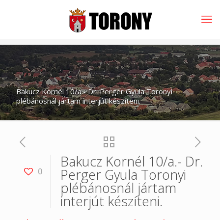
Bakucz Kornél 10/a.- Dr. Perger Gyula Toronyi
plébánosnál jártam interjút készíteni.
Bakucz Kornél 10/a.- Dr.
Perger Gyula Toronyi
0
plébánosnál jártam
interjút készíteni.