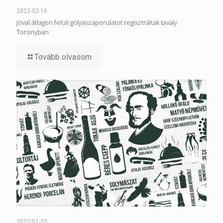
2022-02-16
Jóval átlagon felüli gólyaszaporulatot regisztráltak tavaly
Toronyban
Tovább olvasom
2022-01-25