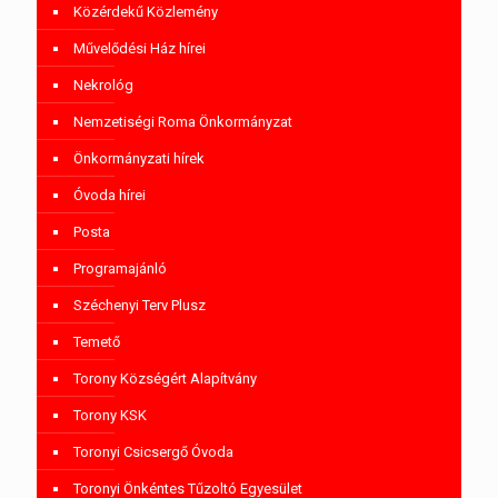
Közérdekű Közlemény
Művelődési Ház hírei
Nekrológ
Nemzetiségi Roma Önkormányzat
Önkormányzati hírek
Óvoda hírei
Posta
Programajánló
Széchenyi Terv Plusz
Temető
Torony Községért Alapítvány
Torony KSK
Toronyi Csicsergő Óvoda
Toronyi Önkéntes Tűzoltó Egyesület