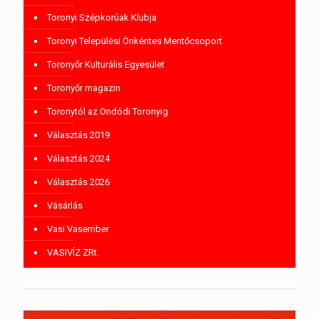
Toronyi Szépkorúak Klubja
Toronyi Települési Önkéntes Mentőcsoport
Toronyőr Kulturális Egyesület
Toronyőr magazin
Toronytól az Ondódi Toronyig
Választás 2019
Választás 2024
Választás 2026
Vásárlás
Vasi Vasember
VASIVÍZ ZRt.