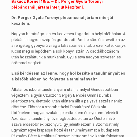
Bakucz Kornél 10/a. –
Dr. Perger Gyula Toronyi
plébánosnál jártam interjút készíteni
.
Dr. Perger Gyula Toronyi plébánosnál jártam interjút
készíteni
.
Nagyon barátságosan és kedvesen fogadott a helyi plébánián. A
plébánia nagyon szép és gondozott. Amit elsőre észrevettem az
a rengeteg gyönyörű virág a lakásban és a több ezer kötet könyv.
Kicsit meg is lepődtem a sok könyv láttán. A csodálkozásom
után hozzáláttunk a munkának. Gyula atya nagyon szívesen és
örömmel segített.
Első kérdésem az lenne, hogy hol kezdte a tanulmányait és
a későbbiekben hol folytatta a tanulmányait?
Általános iskolai tanulmányaim után, amelyet Gencsapátiban
végeztem, a győri Czuczor Gergely Bencés Gimnáziumba
jelentkeztem. érettségi után előttem állt a pályaválasztás nehéz
döntése. Először a szombathelyi Tanárképző Főiskola
történelem-magyar szakára jelentkeztem és nyertem felvételt.
Azonban a tanulmányi év megkezdése után az Úristen hívó
szava erősebbnek bizonyult, így jelentkeztem a Szombathelyi
Egyházmegye kispapjai közé és tanulmányaimat a budapesti
Pázmány Péter Katolikus Egyetem hittudományi karán folytattam,