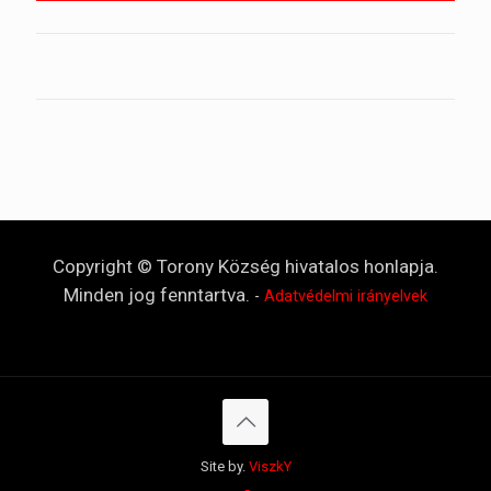
Copyright © Torony Község hivatalos honlapja.
Minden jog fenntartva.
-
Adatvédelmi irányelvek
Site by.
ViszkY