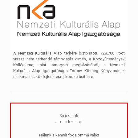
A Nemzeti Kulturális Alap terhére biztosított, 728.708 Ft-ot
vissza nem térítendő támogatás címén, a Közgyűjtemények
Kollégiuma, mint támogató megbízásából, a Nemzeti
Kulturális Alap Igazgatósága Torony Község Könyvtárának
szakmai eszközfejlesztésre, korszerűsítésre.
Kincsünk
a mindennapi
Nálunk a kenyér fogalommá válik!