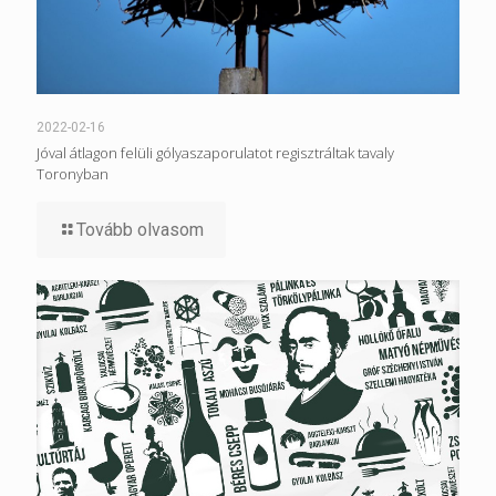
2022-02-16
Jóval átlagon felüli gólyaszaporulatot regisztráltak tavaly
Toronyban
Tovább olvasom