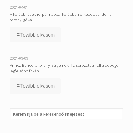
2021-04-01
A korábbi éveknél pár nappal korábban érkezett az idén a
toronyi gólya
Tovább olvasom
2021-03-03
Princz Bence, a toronyi súlyemelő fiú sorozatban áll a dobogó
legfelsőbb fokán
Tovább olvasom