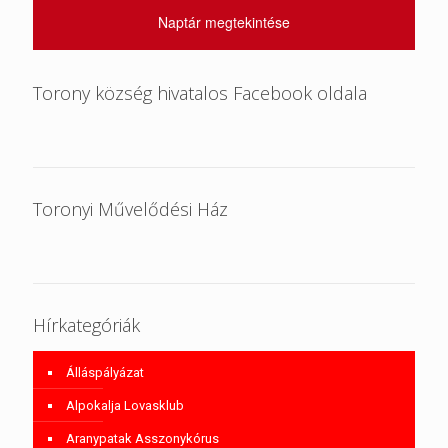
Naptár megtekintése
Torony község hivatalos Facebook oldala
Toronyi Művelődési Ház
Hírkategóriák
Álláspályázat
Alpokalja Lovasklub
Aranypatak Asszonykórus