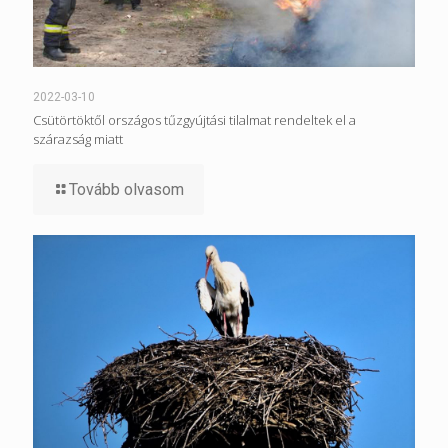
2022-03-10
Csütörtöktől országos tűzgyújtási tilalmat rendeltek el a
szárazság miatt
Tovább olvasom