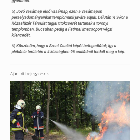
gyóntatás.
5)
Jövő vasárnap első vasárnap, ezen a vasárnapon
perselyadományainkat templomunk javára adjuk. Délután ½ 3-kor a
Rózsafüzér Társulat tagjai titokcserét tartanak a toronyi
templomban. Bucsuban pedig a Fatimai imacsoport végzi
kilencedét.
6)
Köszönöm, hogy a Szent Család képét befogadtátok, így a
plébánia területén a 4 községben 96 családnál fordult meg a kép.
Ajánlott bejegyzések