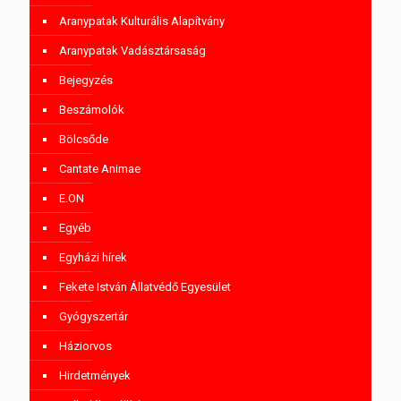
Aranypatak Kulturális Alapítvány
Aranypatak Vadásztársaság
Bejegyzés
Beszámolók
Bölcsőde
Cantate Animae
E.ON
Egyéb
Egyházi hírek
Fekete István Állatvédő Egyesület
Gyógyszertár
Háziorvos
Hirdetmények