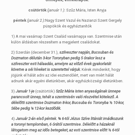
csütörtök
(január 1.)
:
Szűz Mária, Isten Anyja
péntek
(január 2.)
:
Nagy Szent Vazul és Nazianzi Szent Gergely
püspökök és egyháztanítók
1) A mai vasárnap Szent Család vasárnapja van. Szentmise után
külön áldásban részesítem a megjelent családokat.
2) Szerdán (december 31.),
szilveszter napján, Bucsuban és
Dozmaton délután 3-kor Toronyban pedig 5 órakor lesz a
szilveszter esti hálaadás, amelyre az előző évek gyakorlatát
követve a séi híveket is szeretettel várjuk.
Kérek mindenkit, hogy
jöjjünk el hálát adni az idei esztendőért, mert van miért hálát
adnunk akár egyéni életünkben, akár egyházközségi életünkben.
3)
Január 1-je
(csütörtök)
Szűz Mária Isten anyaságának ünnepe
parancsolt ünnep, tehát a szentmisén való részvétel kötelező. A
délelőtti szentmise Dozmaton 8-kor, Bucsuba és Toronyba ½ 10-kor,
Sébe pedig ¼ 12-kor kezdődik.
4)
Január 2-án első péntek. ¾ 6-tól Jézus Szíve litániát imádkozunk
a toronyi templomban, 6 órától szentmise. Délelőtt a házaknál
látogatom meg az idős betegeket, az esti szentmise előtt ½ 6-tól