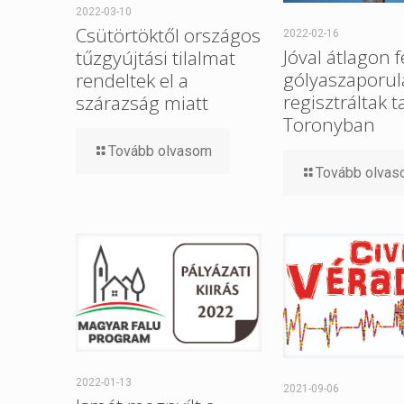
2022-03-10
Csütörtöktől országos
2022-02-16
Jóval átlagon f
tűzgyújtási tilalmat
gólyaszaporul
rendeltek el a
regisztráltak t
szárazság miatt
Toronyban
Tovább olvasom
Tovább olva
2022-01-13
2021-09-06