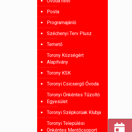
Óvoda hírei
Posta
Programajánló
Széchenyi Terv Plusz
Temető
Torony Községért
Alapítvány
Torony KSK
Toronyi Csicsergő Óvoda
Toronyi Önkéntes Tűzoltó
Egyesület
Toronyi Szépkorúak Klubja
Toronyi Települési
Önkéntes Mentőcsoport