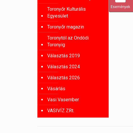
Események
Toronyőr Kulturális
Egyesület
Toronyőr magazin
Toronytól az Ondódi
Toronyig
Választás 2019
Választás 2024
Választás 2026
Vásárlás
Vasi Vasember
VASIVÍZ ZRt.