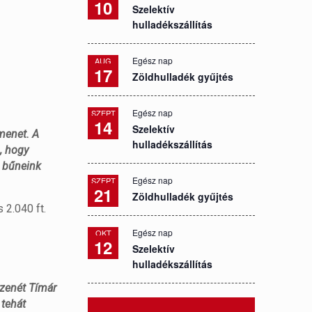
10
Szelektív
hulladékszállítás
Egész nap
AUG
17
Zöldhulladék gyűjtés
Egész nap
SZEPT
14
Szelektív
menet. A
hulladékszállítás
, hogy
t bűneink
Egész nap
SZEPT
21
Zöldhulladék gyűjtés
 2.040 ft.
Egész nap
OKT
12
Szelektív
hulladékszállítás
 zenét Tímár
 tehát