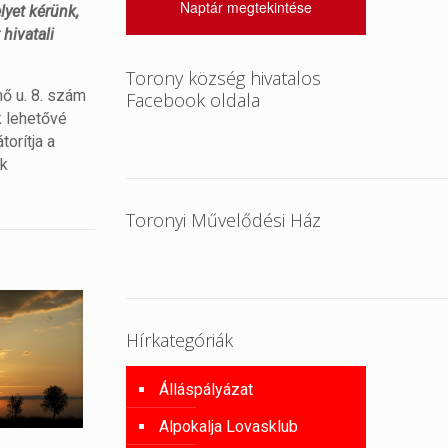
Naptár megtekintése
lyet kérünk,
hivatali
Torony község hivatalos
nő u. 8. szám
Facebook oldala
k lehetővé
orítja a
ék
Toronyi Művelődési Ház
Hírkategóriák
Álláspályázat
Alpokalja Lovasklub