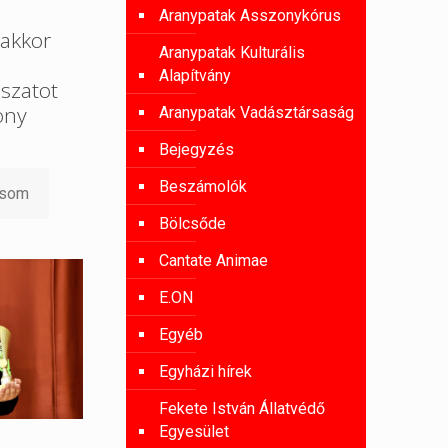
Aranypatak Asszonykórus
akkor
Aranypatak Kulturális
Alapítvány
szatot
ony
Aranypatak Vadásztársaság
Bejegyzés
Beszámolók
asom
Bölcsőde
Cantate Animae
E.ON
Egyéb
Egyházi hírek
Fekete István Állatvédő
Egyesület