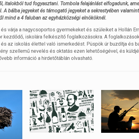
ől, italokból tud fogyasztani. Tombola felajánlást elfogadunk, ame
l. A bálba jegyeket és támogató jegyeket a sekrestyében valamint 
vűl mind a 4 faluban az egyházközségi elnököknél.
a és várja a nagycsoportos gyermekeket és szüleiket a Hollán Er
kor kezdődő, iskolára felkészítő foglalkozásokra. A foglalkozáso
s az iskolás élettel való ismerkedést. Püspök úr buzdítja és bát
tény szellemű nevelés és oktatás ezen lehetőségével, és küldj
vebb információ a hirdetőtáblán olvasható.