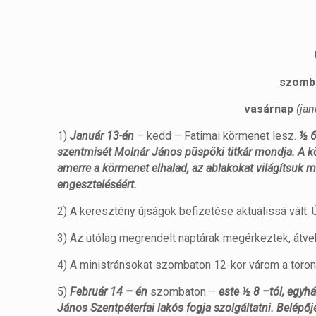
szomb
vasárnap
(jan
1)
Január 13-án
– kedd – Fatimai körmenet lesz.
½ 6
szentmisét Molnár János püspöki titkár mondja. A kö
amerre a körmenet elhalad, az ablakokat világítsuk 
engeszteléséért.
2) A keresztény újságok befizetése aktuálissá vált. Ú
3) Az utólag megrendelt naptárak megérkeztek, átv
4) A ministránsokat szombaton 12-kor várom a toro
5)
Február 14 – én
szombaton –
este ½ 8 –tól, egyh
János Szentpéterfai lakós fogja szolgáltatni. Belépőj