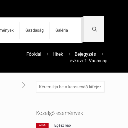
zmények
Gazdaság
Galéria
Főoldal
Hírek
Bejegyzés
évközi 1. Vasárnap
Közelgő események
Egész nap
AUG