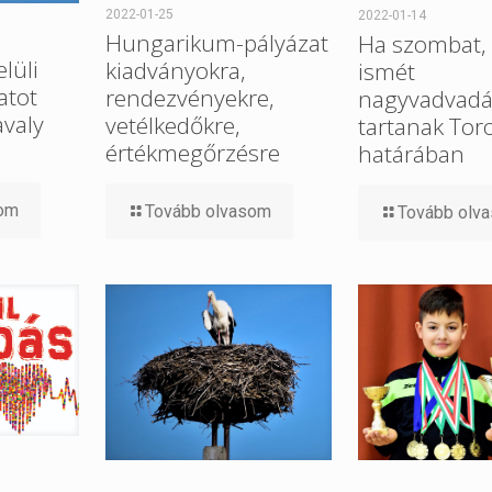
2022-01-25
2022-01-14
Hungarikum-pályázat
Ha szombat, 
elüli
kiadványokra,
ismét
atot
rendezvényekre,
nagyvadvadá
avaly
vetélkedőkre,
tartanak Tor
értékmegőrzésre
határában
som
Tovább olvasom
Tovább olv