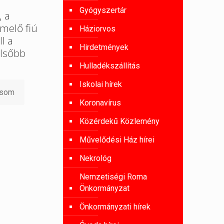
Gyógyszertár
, a
melő fiú
Háziorvos
l a
Hirdetmények
lsőbb
Hulladékszállítás
Iskolai hírek
asom
Koronavírus
Közérdekű Közlemény
Művelődési Ház hírei
Nekrológ
Nemzetiségi Roma
Önkormányzat
Önkormányzati hírek