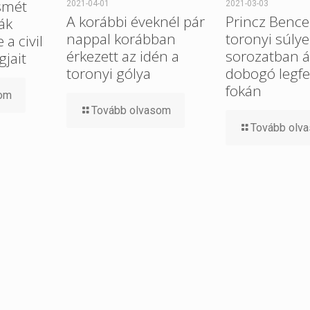
smét
2021-04-01
2021-03-03
A korábbi éveknél pár
Princz Bence
ák
nappal korábban
toronyi súlye
a civil
érkezett az idén a
sorozatban ál
gjait
toronyi gólya
dobogó legfe
fokán
som
Tovább olvasom
Tovább olv