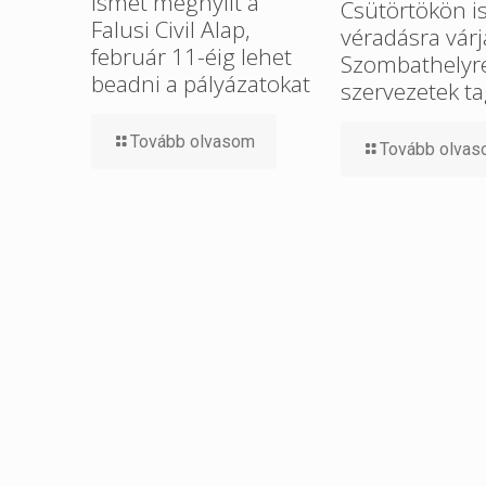
Ismét megnyílt a
Csütörtökön i
Falusi Civil Alap,
véradásra várj
február 11-éig lehet
Szombathelyre 
beadni a pályázatokat
szervezetek ta
Tovább olvasom
Tovább olva