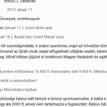
évközi 1. Vasárnap
2015. január 11.
Ünnepek, emléknapok:
at
(január 17.)
:
Szent Antal apát
uár 18.)
:
Árpád-házi Szent Margit szűz
-től szentségimádás, 6 órakor szentmise, majd ezt követően kör
rmenet az Újvári utcán halad elfogadható időjárás esetén, kérem
meg. Minél többen jöjjünk el imádkozni Magyar Hazánkért és sajá
j ember előfizetése 15.400 ft, Keresztény élet 9.400 ft, Martinus
ehetők a sekrestyében!
nyi Művelődési házban.
ázközségi batyus bált tartunk a toronyi sportcsarnokba. A bálba a
egy ára 2000 ft, amely nem tartalmazza a fogyasztást. Batyus bál,