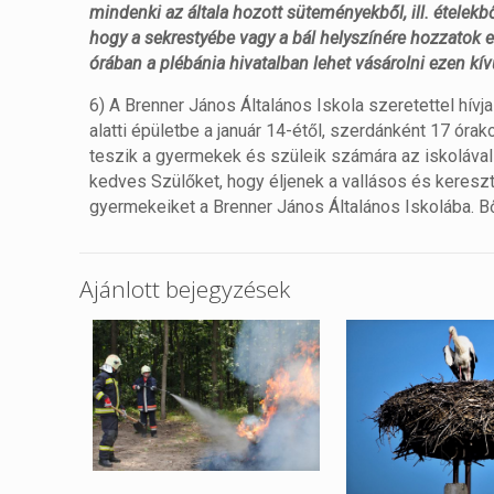
mindenki az általa hozott süteményekből, ill. ételekb
hogy a sekrestyébe vagy a bál helyszínére hozzatok e
órában a plébánia hivatalban lehet vásárolni ezen kí
6) A Brenner János Általános Iskola szeretettel hívj
alatti épületbe a január 14-étől, szerdánként 17 óra
teszik a gyermekek és szüleik számára az iskolával é
kedves Szülőket, hogy éljenek a vallásos és keresz
gyermekeiket a Brenner János Általános Iskolába. Bő
Ajánlott bejegyzések