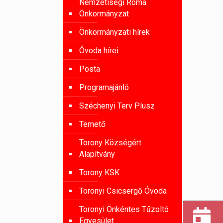
Nemzetiségi Roma
Önkormányzat
Önkormányzati hírek
Óvoda hírei
Posta
Programajánló
Széchenyi Terv Plusz
Temető
Torony Községért
Alapítvány
Torony KSK
Toronyi Csicsergő Óvoda
Toronyi Önkéntes Tűzoltó
Egyesület