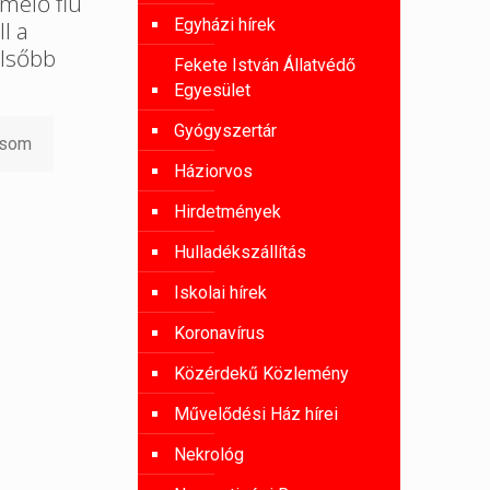
melő fiú
Egyházi hírek
l a
lsőbb
Fekete István Állatvédő
Egyesület
Gyógyszertár
asom
Háziorvos
Hirdetmények
Hulladékszállítás
Iskolai hírek
Koronavírus
Közérdekű Közlemény
Művelődési Ház hírei
Nekrológ