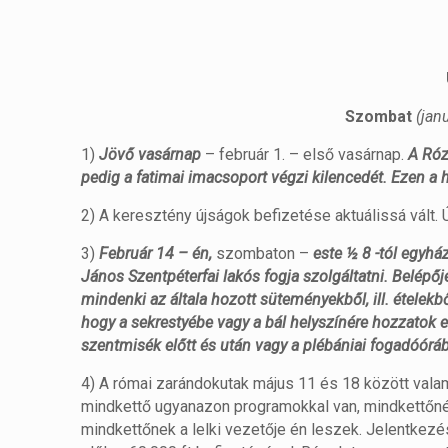
Szombat
(jan
1)
Jövő vasárnap
– február 1. – első vasárnap.
A Róz
pedig a fatimai imacsoport végzi kilencedét. Ezen a 
2) A keresztény újságok befizetése aktuálissá vált. Ú
3)
Február 14 – én,
szombaton –
este ½ 8 -tól egyhá
János Szentpéterfai lakós fogja szolgáltatni. Belépőj
mindenki az általa hozott süteményekből, ill. ételekb
hogy a sekrestyébe vagy a bál helyszínére hozzatok e
szentmisék előtt és után vagy a plébániai fogadóóráb
4) A római zarándokutak május 11 és 18 között valam
mindkettő ugyanazon programokkal van, mindkettőnél
mindkettőnek a lelki vezetője én leszek. Jelentkezé