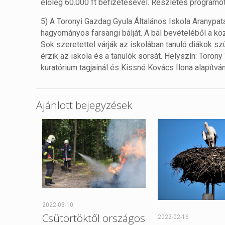
előleg 60.000 ft befizetésével. Részletes programot
5) A Toronyi Gazdag Gyula Általános Iskola Aranypata
hagyományos farsangi bálját. A bál bevételéből a köz
Sok szeretettel várják az iskolában tanuló diákok sz
érzik az iskola és a tanulók sorsát. Helyszín: Torony
kuratórium tagjainál és Kissné Kovács Ilona alapítván
Ajánlott bejegyzések
2022-03-10
Csütörtöktől országos
2022-02-16