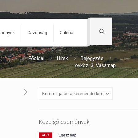
zmények
Gazdaság
Galéria
Főoldal
Hírek
Bejegyzés
évközi 3. Vasárnap
Közelgő események
Egész nap
AUG