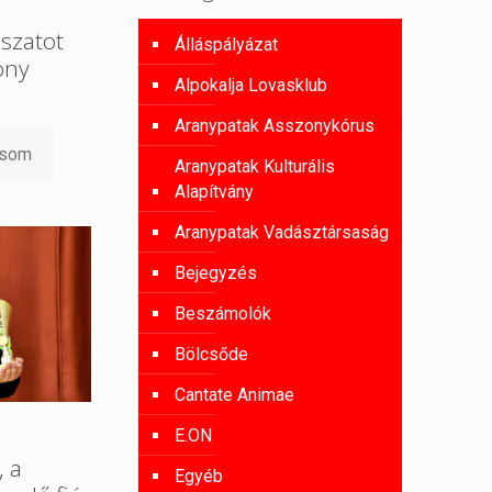
szatot
Álláspályázat
ony
Alpokalja Lovasklub
Aranypatak Asszonykórus
asom
Aranypatak Kulturális
Alapítvány
Aranypatak Vadásztársaság
Bejegyzés
Beszámolók
Bölcsőde
Cantate Animae
E.ON
, a
Egyéb