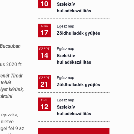
10
Szelektív
hulladékszállítás
Egész nap
AUG
17
Zöldhulladék gyűjtés
. Bucsuban
Egész nap
SZEPT
14
Szelektív
hulladékszállítás
us 2020 ft.
zenét Tímár
Egész nap
SZEPT
21
 tehát
Zöldhulladék gyűjtés
lyet kérünk,
árolni
Egész nap
OKT
12
Szelektív
hulladékszállítás
 éjszaka,
illetve
gel fél 9 az