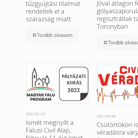
Jóval átlagon f
tűzgyújtási tilalmat
gólyaszaporul
rendeltek el a
regisztráltak t
szárazság miatt
Toronyban
Tovább olvasom
Tovább olva
2022-01-13
2021-09-06
Ismét megnyílt a
Csütörtökön i
Falusi Civil Alap,
véradásra várj
február 11-éig lehet