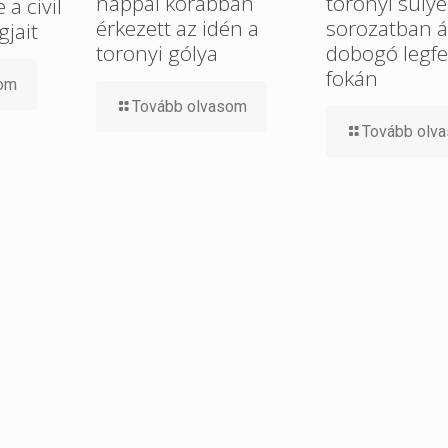
nappal korábban
toronyi súlye
a civil
érkezett az idén a
sorozatban ál
gjait
toronyi gólya
dobogó legfe
fokán
som
Tovább olvasom
Tovább olv