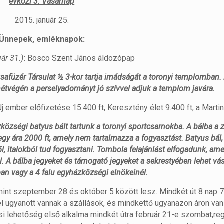
évközi 3. Vasárnap
2015. január 25.
Ünnepek, emléknapok:
uár 31.)
:
Bosco Szent János áldozópap
safüzér Társulat ½ 3-kor tartja imádságát a toronyi templomban
hétvégén a perselyadományt jó szívvel adjuk a templom javára.
j ember előfizetése 15.400 ft, Keresztény élet 9.400 ft, a Martin
zközségi batyus bált tartunk a toronyi sportcsarnokba. A bálba a 
egy ára 2000 ft, amely nem tartalmazza a fogyasztást. Batyus bál,
ől, italokból tud fogyasztani. Tombola felajánlást elfogadunk, ame
l. A bálba jegyeket és támogató jegyeket a sekrestyében lehet vás
an vagy a 4 falu egyházközségi elnökeinél.
int szeptember 28 és október 5 között lesz. Mindkét út 8 nap 7
 ugyanott vannak a szállások, és mindkettő ugyanazon áron van 
si lehetőség első alkalma mindkét útra február 21-e szombat,reg