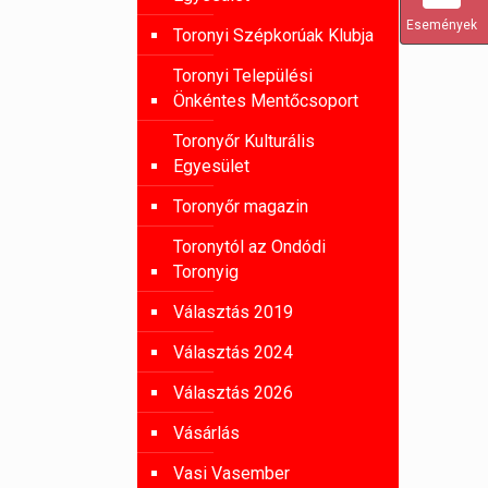
Események
Toronyi Szépkorúak Klubja
Toronyi Települési
Önkéntes Mentőcsoport
Toronyőr Kulturális
Egyesület
Toronyőr magazin
Toronytól az Ondódi
Toronyig
Választás 2019
Választás 2024
Választás 2026
Vásárlás
Vasi Vasember