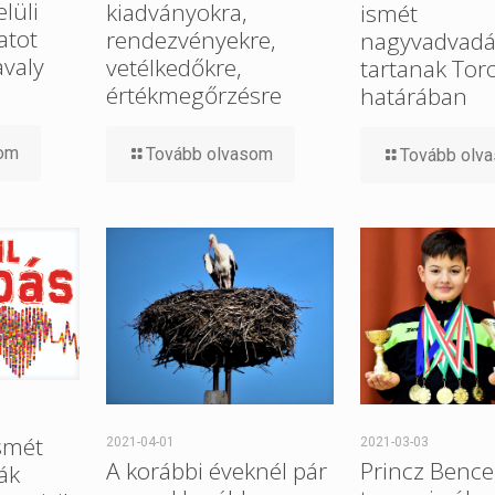
elüli
kiadványokra,
ismét
atot
rendezvényekre,
nagyvadvadá
avaly
vetélkedőkre,
tartanak Tor
értékmegőrzésre
határában
som
Tovább olvasom
Tovább olv
smét
2021-04-01
2021-03-03
A korábbi éveknél pár
Princz Bence
ák