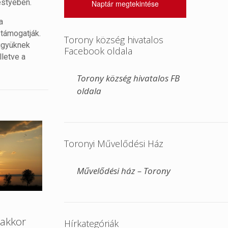
estyében.
Naptár megtekintése
a
 támogatják.
Torony község hivatalos
vügyüknek
Facebook oldala
lletve a
Torony község hivatalos FB
oldala
Toronyi Művelődési Ház
Művelődési ház – Torony
akkor
Hírkategóriák