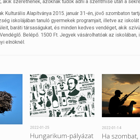
, akik szeretnének, azoknak tudok adni a szentmise után a sekr
k Kulturális Alapítványa 2015. január 31-én, jövő szombaton tartj
ség iskolájában tanuló gyermekek programjait, illetve az iskolát
üleit, baráti társaságukat, és minden kedves vendéget, akik szí
 Vendéglő. Belépő. 1500 Ft. Jegyek vásárolhatóak az iskolában, i
yi elnöknél.
2022-01-25
2022-01-14
Hungarikum-pályázat
Ha szombat, 