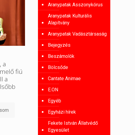
Aranypatak Asszonykórus
Aranypatak Kulturális
Alapítvány
Aranypatak Vadásztársaság
Bejegyzés
Beszámolók
, a
Bölcsőde
melő fiú
l a
Cantate Animae
lsőbb
E.ON
Egyéb
asom
Egyházi hírek
Fekete István Állatvédő
Egyesület