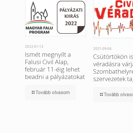
2022-01-13
2021-09-06
Ismét megnyílt a
Csütörtökön i
Falusi Civil Alap,
véradásra várj
február 11-éig lehet
Szombathelyre 
beadni a pályázatokat
szervezetek ta
Tovább olvasom
Tovább olva