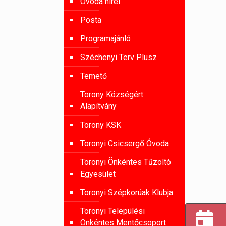
Óvoda hírei
Posta
Programajánló
Széchenyi Terv Plusz
Temető
Torony Községért
Alapítvány
Torony KSK
Toronyi Csicsergő Óvoda
Toronyi Önkéntes Tűzoltó
Egyesület
Toronyi Szépkorúak Klubja
Toronyi Települési
Önkéntes Mentőcsoport