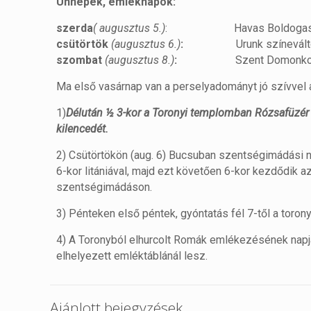
Ünnepek, emléknapok:
szerda
( augusztus 5.)
: Havas Boldogass
csütörtök
(augusztus 6.)
:
Urunk színeválto
szombat
(augusztus 8.)
:
Szent Domonkos á
Ma első vasárnap van a perselyadományt jó szívvel 
1)
Délután ½ 3-kor a Toronyi templomban Rózsafüzér 
kilencedét.
2) Csütörtökön (aug. 6) Bucsuban szentségimádási na
6-kor litániával, majd ezt követően 6-kor kezdődik
szentségimádáson.
3) Pénteken első péntek, gyóntatás fél 7-től a toro
4) A Toronyból elhurcolt Romák emlékezésének napj
elhelyezett emléktáblánál lesz.
Ajánlott bejegyzések