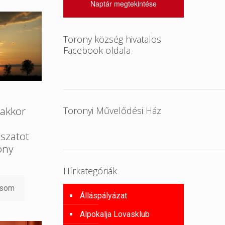
Naptár megtekintése
Torony község hivatalos
Facebook oldala
akkor
Toronyi Művelődési Ház
szatot
ony
Hírkategóriák
asom
Álláspályázat
Alpokalja Lovasklub