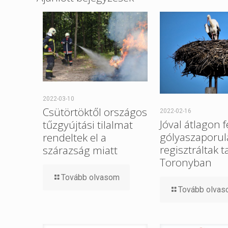
2022-03-10
Csütörtöktől országos
2022-02-16
Jóval átlagon f
tűzgyújtási tilalmat
gólyaszaporul
rendeltek el a
regisztráltak t
szárazság miatt
Toronyban
Tovább olvasom
Tovább olva