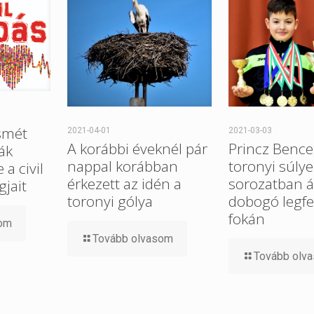
smét
2021-04-01
2021-03-03
A korábbi éveknél pár
Princz Bence
ák
nappal korábban
toronyi súlye
a civil
érkezett az idén a
sorozatban ál
gjait
toronyi gólya
dobogó legfe
fokán
som
Tovább olvasom
Tovább olv