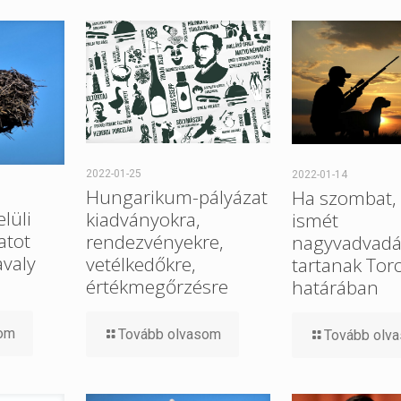
2022-01-25
2022-01-14
Hungarikum-pályázat
Ha szombat, 
elüli
kiadványokra,
ismét
atot
rendezvényekre,
nagyvadvadá
avaly
vetélkedőkre,
tartanak Tor
értékmegőrzésre
határában
som
Tovább olvasom
Tovább olv