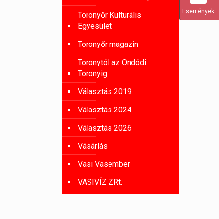
Események
Toronyőr Kulturális
Egyesület
Toronyőr magazin
Toronytól az Ondódi
Toronyig
Választás 2019
Választás 2024
Választás 2026
Vásárlás
Vasi Vasember
VASIVÍZ ZRt.