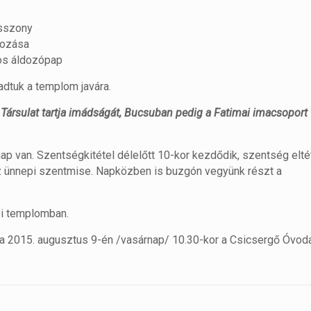
zony
zása
ldozópap
adtuk a templom javára.
Társulat tartja imádságát, Bucsuban pedig a Fatimai imacsoport
p van. Szentségkitétel délelőtt 10-kor kezdődik, szentség eltét
 az ünnepi szentmise. Napközben is buzgón vegyünk részt a
nyi templomban.
a 2015. augusztus 9-én /vasárnap/ 10.30-kor a Csicsergő Óvoda