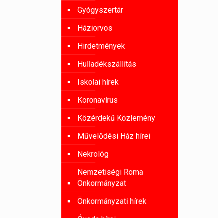
Gyógyszertár
Háziorvos
Hirdetmények
Hulladékszállítás
Iskolai hírek
Koronavírus
Közérdekű Közlemény
Művelődési Ház hírei
Nekrológ
Nemzetiségi Roma
Önkormányzat
Önkormányzati hírek