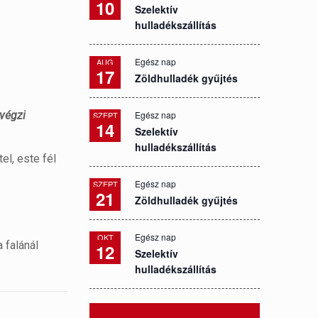
10
Szelektív
hulladékszállítás
Egész nap
AUG
17
Zöldhulladék gyűjtés
 végzi
Egész nap
SZEPT
14
Szelektív
hulladékszállítás
el, este fél
Egész nap
SZEPT
21
Zöldhulladék gyűjtés
Egész nap
OKT
 falánál
12
Szelektív
hulladékszállítás