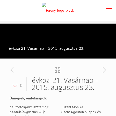
évközi 21. Vasárnap – 2015. augusztus 23.
évközi 21. Vasárnap –
2015. augusztus 23.
0
Ünnepek, emléknapok:
csütörtök
(augusztus 27.)
:
Szent Mónika
péntek
(augusztus 28.)
:
Szent Ágoston püspök és