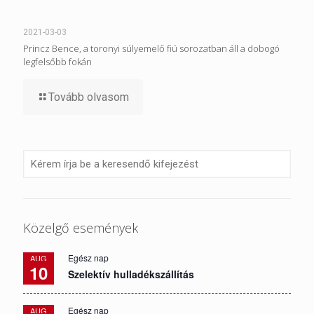
2021-03-03
Princz Bence, a toronyi súlyemelő fiú sorozatban áll a dobogó
legfelsőbb fokán
Tovább olvasom
Közelgő események
Egész nap
AUG
10
Szelektív hulladékszállítás
Egész nap
AUG