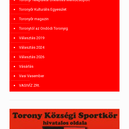
Toronyőr Kulturális Egyesület
Toronyőr magazin
Toronytól az Ondódi Toronyig
Választás 2019
Választás 2024
Választás 2026
Vásárlás
Vasi Vasember
VASIVÍZ ZRt.