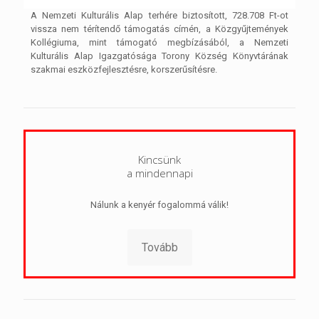
A Nemzeti Kulturális Alap terhére biztosított, 728.708 Ft-ot
vissza nem térítendő támogatás címén, a Közgyűjtemények
Kollégiuma, mint támogató megbízásából, a Nemzeti
Kulturális Alap Igazgatósága Torony Község Könyvtárának
szakmai eszközfejlesztésre, korszerűsítésre.
Kincsünk
a mindennapi
Nálunk a kenyér fogalommá válik!
Tovább