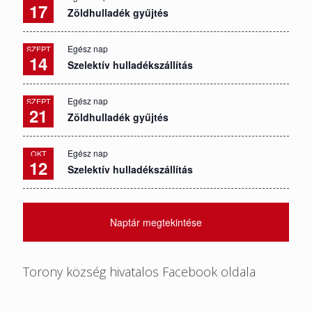
17
Zöldhulladék gyűjtés
Egész nap
SZEPT
14
Szelektív hulladékszállítás
Egész nap
SZEPT
21
Zöldhulladék gyűjtés
Egész nap
OKT
12
Szelektív hulladékszállítás
Naptár megtekintése
Torony község hivatalos Facebook oldala