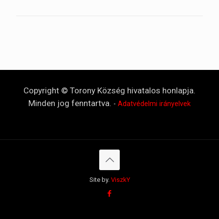
Copyright © Torony Község hivatalos honlapja.
Minden jog fenntartva.
-
Adatvédelmi irányelvek
Site by.
ViszkY