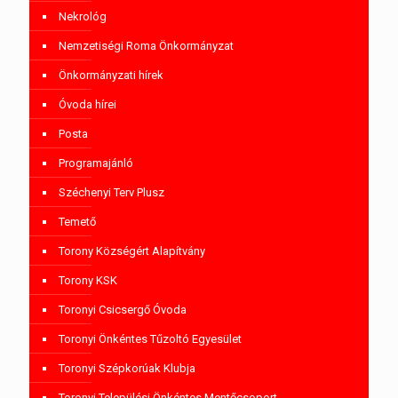
Nekrológ
Nemzetiségi Roma Önkormányzat
Önkormányzati hírek
Óvoda hírei
Posta
Programajánló
Széchenyi Terv Plusz
Temető
Torony Községért Alapítvány
Torony KSK
Toronyi Csicsergő Óvoda
Toronyi Önkéntes Tűzoltó Egyesület
Toronyi Szépkorúak Klubja
Toronyi Települési Önkéntes Mentőcsoport