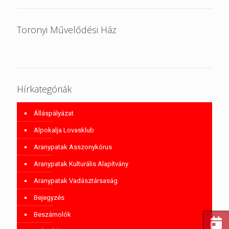
Toronyi Művelődési Ház
Hírkategóriák
Álláspályázat
Alpokalja Lovasklub
Aranypatak Asszonykórus
Aranypatak Kulturális Alapítvány
Aranypatak Vadásztársaság
Bejegyzés
Beszámolók