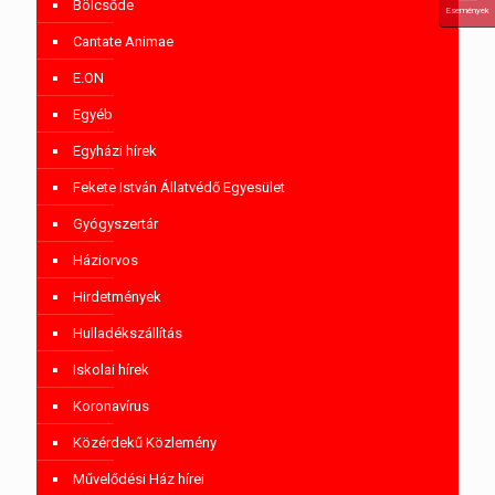
Bölcsőde
Események
Cantate Animae
E.ON
Egyéb
Egyházi hírek
Fekete István Állatvédő Egyesület
Gyógyszertár
Háziorvos
Hirdetmények
Hulladékszállítás
Iskolai hírek
Koronavírus
Közérdekű Közlemény
Művelődési Ház hírei