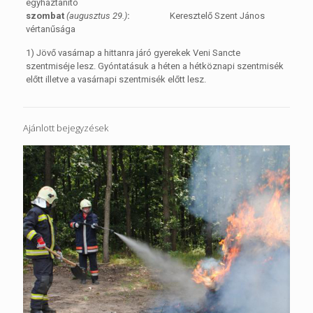
egyháztanító
szombat
(augusztus 29.)
:
Keresztelő Szent János
vértanűsága
1) Jövő vasárnap a hittanra járó gyerekek Veni Sancte
szentmiséje lesz. Gyóntatásuk a héten a hétköznapi szentmisék
előtt illetve a vasárnapi szentmisék előtt lesz.
Ajánlott bejegyzések