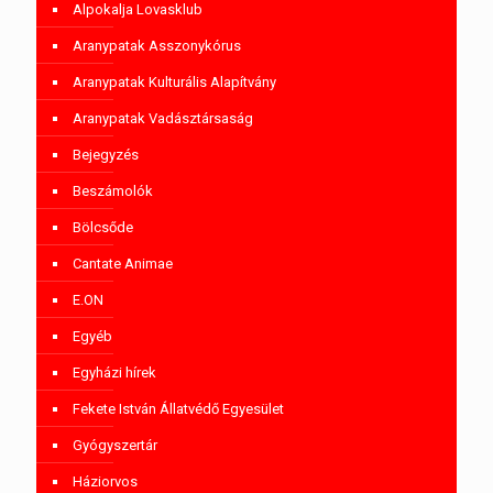
Alpokalja Lovasklub
Aranypatak Asszonykórus
Aranypatak Kulturális Alapítvány
Aranypatak Vadásztársaság
Bejegyzés
Beszámolók
Bölcsőde
Cantate Animae
E.ON
Egyéb
Egyházi hírek
Fekete István Állatvédő Egyesület
Gyógyszertár
Háziorvos