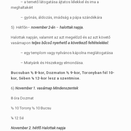
– a temető látogatása ájtatos lélekkel és ima a
meghaltakért
– gyónás, áldozás, imádság a pápa szándékára
5) Hétfőn–
november 2-án
–
halottak napja.
Halottak napján, valamint az azt megelőző és az azt követő
vasárnapon
teljes bűcsű nyerhető a következő feltételekkel:
– egy templom vagy nyilvános kápolna meglátogatása
– Miatyánk és Hiszekegy elmondása.
Bucsuban ½ 8-kor, Dozmaton ½ 9-kor, Toronyban fél 10-
kor, Sében ¼ 12-kor lesz a szentmise.
6)
November 1. vasárnap Mindenszentek
8 óra Dozmat
½ 10 Torony ½ 10 Bucsu
¼ 12 Sé
November 2. hétfő Halottak napja