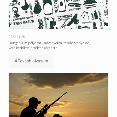
2022-01-25
Hungarikum-pályázat kiadványokra, rendezvényekre,
vetélkedőkre, értékmegőrzésre
Tovább olvasom