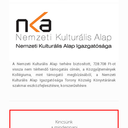
A Nemzeti Kulturális Alap terhére biztosított, 728.708 Ft-ot
vissza nem térítendő támogatás címén, a Közgyűjtemények
Kollégiuma, mint támogató megbízásából, a Nemzeti
Kulturális Alap Igazgatósága Torony Község Könyvtárának
szakmai eszközfejlesztésre, korszerűsítésre.
Kincsünk
a mindennapi