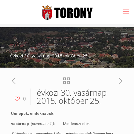
évközi 30. vasárnap 2015. október 25.
évközi 30. vasárnap
2015. október 25.
0
Ünnepek, emléknapok:
vasárnap
(november 1.)
:
Mindenszentek
1) Vasárnap–
november 1-jén
–
mindenszentek ünnepe lesz.