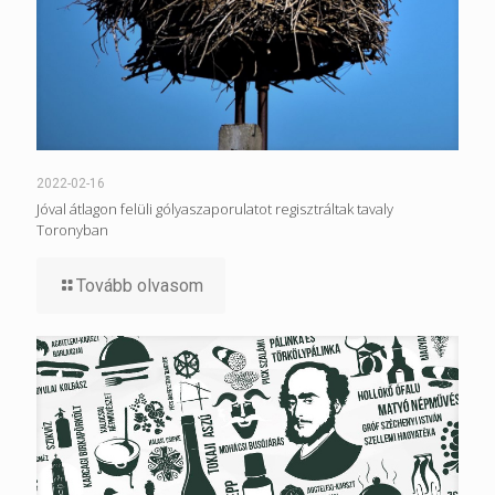
2022-02-16
Jóval átlagon felüli gólyaszaporulatot regisztráltak tavaly
Toronyban
Tovább olvasom