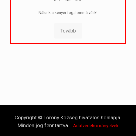
Nálunk a kenyér fogalommá válik!
Tovább
Copyright © Torony Község hivatalos honlapja.
Minden jog fenntartva.
-
Adatvédelmi irányelvek