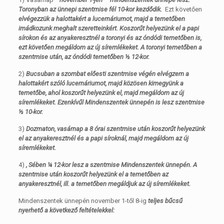
Toronyban az ünnepi szentmise fél 10-kor kezdődik.
Ezt követően
elvégezzük a halottakért a lucernáriumot, majd a temetőben
imádkozunk meghalt szeretteinkért. Koszorűt helyezünk el a papi
sírokon és az anyakeresztnél a toronyi és az óndódi temetőben is,
ezt követően megáldom az új síremlékeket. A toronyi temetőben a
szentmise után, az óndódi temetőben ½ 12-kor.
2)
Bucsuban a szombat előesti szentmise végén elvégzem a
halottakért szóló lucernáriumot, majd közösen kimegyünk a
temetőbe, ahol koszorűt helyezünk el, majd megáldom az új
síremlékeket. Ezenkívűl Mindenszentek ünnepén is lesz szentmise
½ 10-kor.
3)
Dozmaton, vasárnap a 8 órai szentmise után koszorűt helyezünk
el az anyakeresztnél és a papi síroknál, majd megáldom az új
síremlékeket.
4)
, Sében ¼ 12-kor lesz a szentmise Mindenszentek ünnepén. A
szentmise után koszorűt helyezünk el a temetőben az
anyakeresztnél, ill. a temetőben megáldjuk az új síremlékeket.
Mindenszentek ünnepén november 1-től 8-ig
teljes bűcsű
nyerhető a következő feltételekkel: