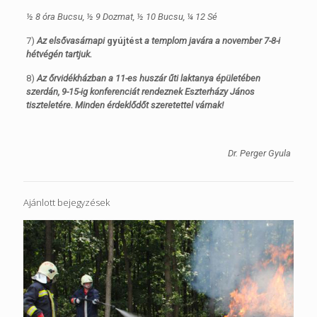
½ 8 óra Bucsu, ½ 9 Dozmat, ½ 10 Bucsu, ¼ 12 Sé
7)
Az elsővasárnapi
gyújtést
a templom javára a november 7-8-i
hétvégén tartjuk.
8)
Az őrvidékházban a 11-es huszár űti laktanya épületében
szerdán, 9-15-ig konferenciát rendeznek Eszterházy János
tiszteletére. Minden érdeklődőt szeretettel várnak!
Dr. Perger Gyula
Ajánlott bejegyzések