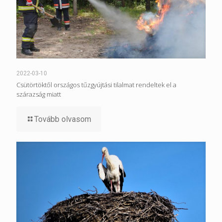
2022-03-10
Csütörtöktől országos tűzgyújtási tilalmat rendeltek el a
szárazság miatt
Tovább olvasom