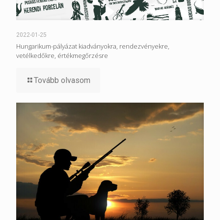
2022-01-25
Hungarikum-pályázat kiadványokra, rendezvényekre,
vetélkedőkre, értékmegőrzésre
Tovább olvasom