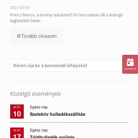
2021-03-03
Princz Bence, a toronyi súlyemelő fiú sorozatban áll a dobogó
legfelsőbb fokán
Tovább olvasom
Események
Közelgő események
Egész nap
AUG
10
Szelektív hulladékszállítás
Egész nap
AUG
17
Zöldhulladék gyűjtés