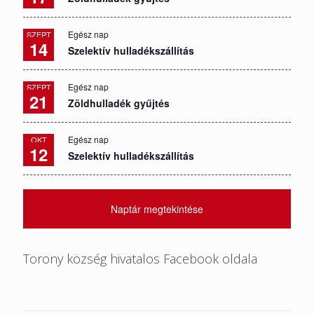
Egész nap
SZEPT
14
Szelektív hulladékszállítás
Egész nap
SZEPT
21
Zöldhulladék gyűjtés
Egész nap
OKT
12
Szelektív hulladékszállítás
Naptár megtekintése
Torony község hivatalos Facebook oldala