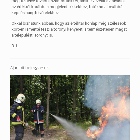
megtűzdelve további számos linkkel, amik elvezetik az olvasót
az értékről korábban megjelent cikkekhez, fotókhoz, továbbá
képi és hangfelvételekhez.
Okkal bízhatunk abban, hogy az értéktár honlap még szélesebb
körben ismertté teszi a toronyi kenyeret, s természetesen magát
a települést, Toronyt is.
B. L.
Ajánlott bejegyzések