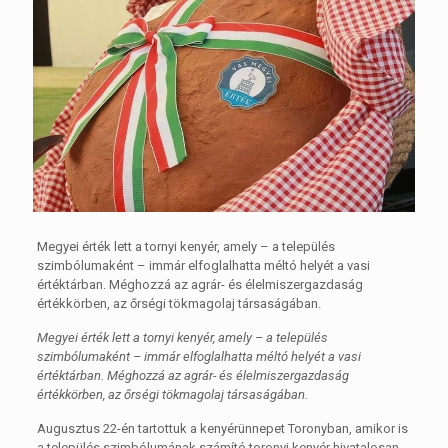
Megyei érték lett a tornyi kenyér, amely – a település
szimbólumaként – immár elfoglalhatta méltó helyét a vasi
értéktárban. Méghozzá az agrár- és élelmiszergazdaság
értékkörben, az őrségi tökmagolaj társaságában.
Megyei érték lett a tornyi kenyér, amely – a település
szimbólumaként – immár elfoglalhatta méltó helyét a vasi
értéktárban. Méghozzá az agrár- és élelmiszergazdaság
értékkörben, az őrségi tökmagolaj társaságában.
Augusztus 22-én tartottuk a kenyérünnepet Toronyban, amikor is
a település szimbólumának számító toronyi kenyér hivatalosan