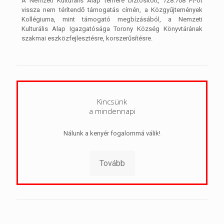
A Nemzeti Kulturális Alap terhére biztosított, 728.708 Ft-ot
vissza nem térítendő támogatás címén, a Közgyűjtemények
Kollégiuma, mint támogató megbízásából, a Nemzeti
Kulturális Alap Igazgatósága Torony Község Könyvtárának
szakmai eszközfejlesztésre, korszerűsítésre.
Kincsünk
a mindennapi
Nálunk a kenyér fogalommá válik!
Tovább