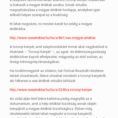
is bekerült a megyei értékek sorába. Ennek virtuális
megnyilvánulása a megyei értéktár honlapja, amelyiken igen
előkelő helyen szerepel ez a kiválóság.
Itt lehet megnézni, mi minden került be eddig a megyei
értéktárba:
http://www.vasiertektar.hu/hu/s/841/vas-megyei-ertektar
A toronyi kenyér, amit tulajdonnévként immár akár nagybetűvel is
írhatnánk – ‘Toronyi Kenyér’ –, az agrár- és élelmiszergazdaság
értékkörben kapott elhelyezést, mégpedig az első sorban, az
őrségi tökmagolaj társaságában.
Ha továbbmegyünk az oldalon, hat fotóval illusztrált részletes
leírást olvashatunk, illetve olvashat mindenki a toronyi kenyérről,
aki felkeresi a vasi értékek virtuális tárházát.
http://www.vasiertektar.hu/hu/s/3290/a-toronyi-kenyer
Az oldal alján lévő linkre kattintva pedig megnyílik az a
dokumentum, amit a helyi értéktár bizottság annak idején
benyújtott a megyei értéktár bizottsághoz. Ebben még
részletesebb leírást lehet megtudni a toronyi kenyérről,