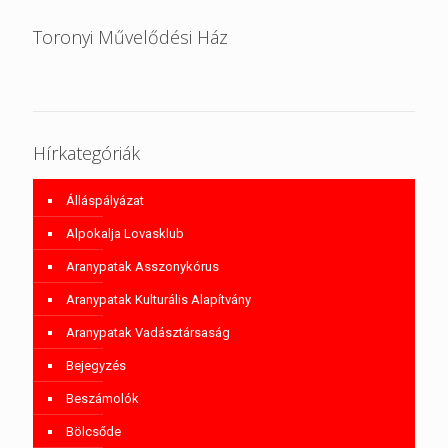
Toronyi Művelődési Ház
Hírkategóriák
Álláspályázat
Alpokalja Lovasklub
Aranypatak Asszonykórus
Aranypatak Kulturális Alapítvány
Aranypatak Vadásztársaság
Bejegyzés
Beszámolók
Bölcsőde