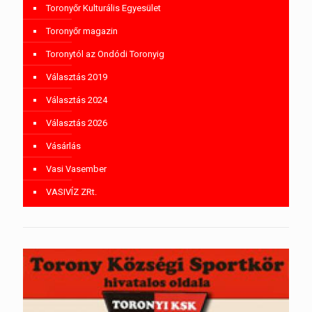
Toronyőr Kulturális Egyesület
Toronyőr magazin
Toronytól az Ondódi Toronyig
Választás 2019
Választás 2024
Választás 2026
Vásárlás
Vasi Vasember
VASIVÍZ ZRt.