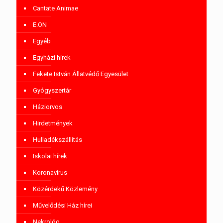
Cantate Animae
E.ON
Egyéb
Egyházi hírek
Fekete István Állatvédő Egyesület
Gyógyszertár
Háziorvos
Hirdetmények
Hulladékszállítás
Iskolai hírek
Koronavírus
Közérdekű Közlemény
Művelődési Ház hírei
Nekrológ