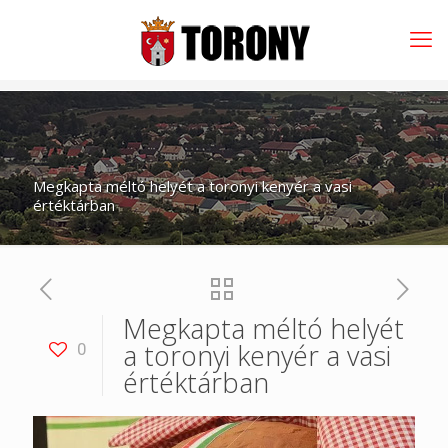
Megkapta méltó helyét a toronyi kenyér a vasi
értéktárban
Megkapta méltó helyét
a toronyi kenyér a vasi
0
értéktárban