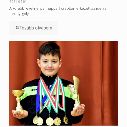
2021-04-01
A korábbi éveknél pár nappal korábban érkezett az idén a
toronyi gólya
Tovább olvasom