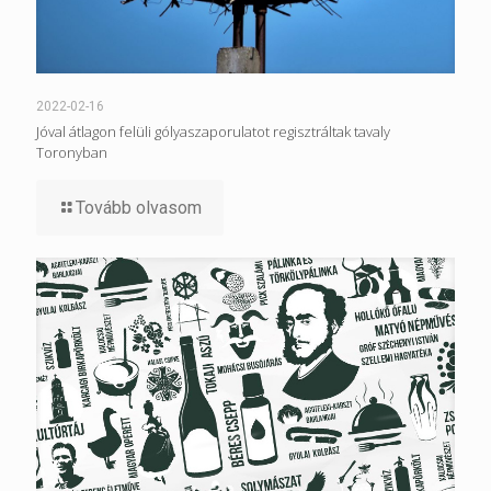
2022-02-16
Jóval átlagon felüli gólyaszaporulatot regisztráltak tavaly
Toronyban
Tovább olvasom