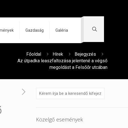
zmények
Gazdaság
Galéria
Főoldal
Hírek
Bejegyzés
Az útpadka leaszfaltozása jelentené a végső
megoldást a Felsőőr utcában
ő
Közelgő események