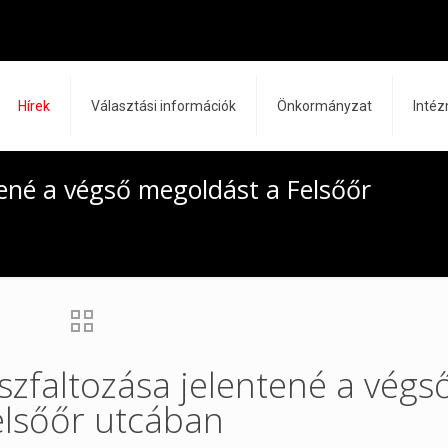
Hírek
Választási információk
Önkormányzat
Inté
tené a végső megoldást a Felsőőr
szfaltozása jelentené a végs
elsőőr utcában