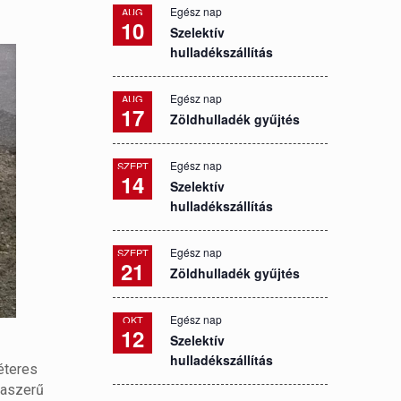
Egész nap
AUG
10
Szelektív
hulladékszállítás
Egész nap
AUG
17
Zöldhulladék gyűjtés
Egész nap
SZEPT
14
Szelektív
hulladékszállítás
Egész nap
SZEPT
21
Zöldhulladék gyűjtés
Egész nap
OKT
12
Szelektív
hulladékszállítás
méteres
paszerű