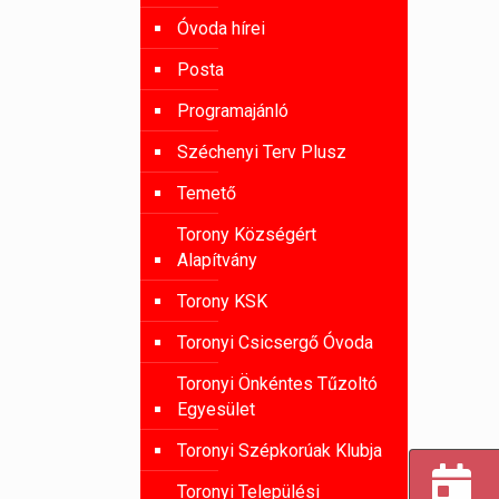
Óvoda hírei
Posta
Programajánló
Széchenyi Terv Plusz
Temető
Torony Községért
Alapítvány
Torony KSK
Toronyi Csicsergő Óvoda
Toronyi Önkéntes Tűzoltó
Egyesület
Toronyi Szépkorúak Klubja
Toronyi Települési