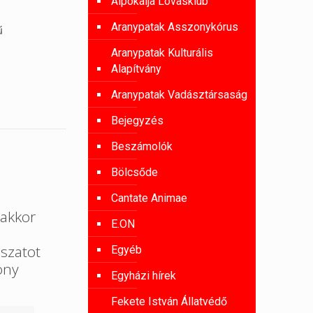
Alpokalja Lovasklub
Aranypatak Asszonykórus
ű
Aranypatak Kulturális
Alapítvány
Aranypatak Vadásztársaság
Bejegyzés
Beszámolók
Bölcsőde
Cantate Animae
akkor
E.ON
szatot
Egyéb
ony
Egyházi hírek
Fekete István Állatvédő