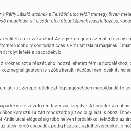
er a Réffy László utcának a Felsőőri utca felőli mintegy ötven mét
égső megoldást a Felsőőri utca űtpadkájának leaszfaltozása, vápa
az említett árokszakaszból. Az egyik dolgozó szerint a föveny an
méternél kisebb résen tudott csak a víz utat találni magának. Emia
 át folyt lefelé a csapadékvíz.
az ároknak azt a részét, ahol hozzá lehetett férni a hordalékhoz,
 közmeghallgatáson is szóba került, ráadásul nem csak itt, hane
emiatt is szerepeltették ezt legsürgősebben megoldandó felad
csapadékvíz-elvezető rendszer van kiépítve. A hordalék azonban
lőkön keresztül a zárt rendszerbe jut és dugulást is okoz. Enne
Attila utcai elágazásig több helyen hordalékkal telítődött az ár
ett az utcán ömlő csapadék pedig házakat, üzlethelyiségeket, pinc