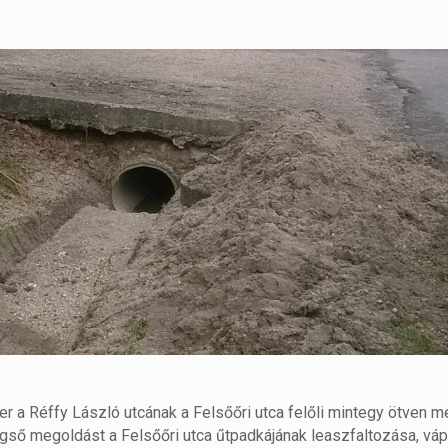
ter a Réffy László utcának a Felsőőri utca felőli mintegy ötven 
végső megoldást a Felsőőri utca űtpadkájának leaszfaltozása, vá