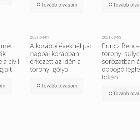
Tovább olvasom
Tovább olv
2021-04-01
2021-03-03
smét
A korábbi éveknél pár
Princz Bence
ák
nappal korábban
toronyi súlye
a civil
érkezett az idén a
sorozatban ál
gjait
toronyi gólya
dobogó legfe
fokán
som
Tovább olvasom
Tovább olv