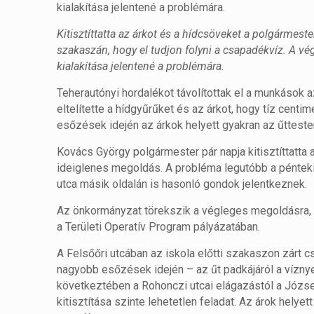
kialakítása jelentené a problémára.
Kitisztíttatta az árkot és a hídcsöveket a polgármest
szakaszán, hogy el tudjon folyni a csapadékvíz. A v
kialakítása jelentené a problémára.
Teherautónyi hordalékot távolítottak el a munkások 
eltelítette a hídgyűrűket és az árkot, hogy tíz centi
esőzések idején az árkok helyett gyakran az űttesten
Kovács György polgármester pár napja kitisztíttatta 
ideiglenes megoldás. A probléma legutóbb a pénteki
utca másik oldalán is hasonló gondok jelentkeznek.
Az önkormányzat törekszik a végleges megoldásra, 
a Területi Operatív Program pályázatában.
A Felsőőri utcában az iskola előtti szakaszon zárt 
nagyobb esőzések idején – az űt padkájáról a víznye
következtében a Rohonczi utcai elágazástól a József 
kitisztítása szinte lehetetlen feladat. Az árok hely