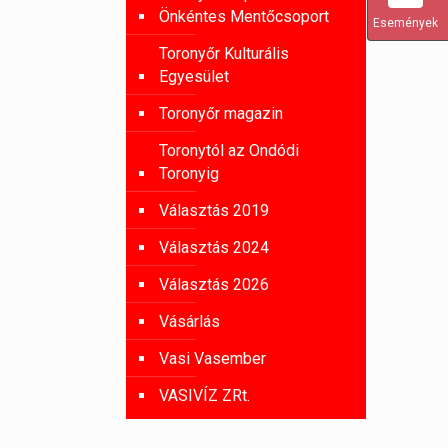
Önkéntes Mentőcsoport
Események
Toronyőr Kulturális
Egyesület
Toronyőr magazin
Toronytól az Ondódi
Toronyig
Választás 2019
Választás 2024
Választás 2026
Vásárlás
Vasi Vasember
VASIVÍZ ZRt.