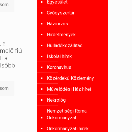
Egyesület
asom
Gyógyszertár
Háziorvos
Hirdetmények
, a
Hulladékszállítás
melő fiú
Iskolai hírek
l a
lsőbb
Koronavírus
Közérdekű Közlemény
asom
Művelődési Ház hírei
Nekrológ
Nemzetiségi Roma
Önkormányzat
Önkormányzati hírek