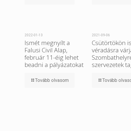
2022-01-13
2021-09-06
Ismét megnyílt a
Csütörtökön i
Falusi Civil Alap,
véradásra várj
február 11-éig lehet
Szombathelyre 
beadni a pályázatokat
szervezetek ta
Tovább olvasom
Tovább olva