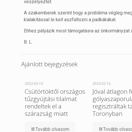
veszélyeztet.
A szakemberek szerint hogy a probléma végleg meg
kialakítással le kell aszfaltozni a padkákákat.
Ehhez pályázik most támogatásra az önkormányzat a
B. L.
Ajánlott bejegyzések
2022-03-10
2022-02-16
Csütörtöktől országos
Jóval átlagon f
tűzgyújtási tilalmat
gólyaszaporul
rendeltek el a
regisztráltak t
szárazság miatt
Toronyban
Tovább olvasom
Tovább olva