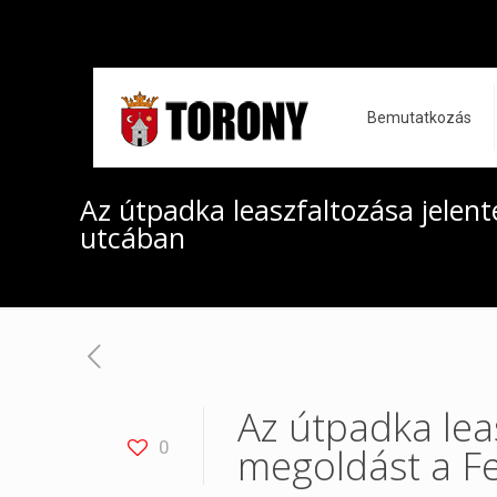
Bemutatkozás
Az útpadka leaszfaltozása jelen
utcában
Az útpadka lea
0
megoldást a F