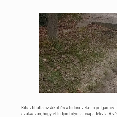
Kitisztíttatta az árkot és a hídcsöveket a polgármes
szakaszán, hogy el tudjon folyni a csapadékvíz. A 