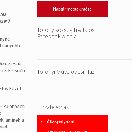
Naptár megtekintése
eres
szerű
Torony község hivatalos
Facebook oldala
nyira
tt nagyobb
 de ez csak
m a Felsőőri
Toronyi Művelődési Ház
atok között
Hírkategóriák
 – különösen
k
ok, aminek a
Álláspályázat
éket