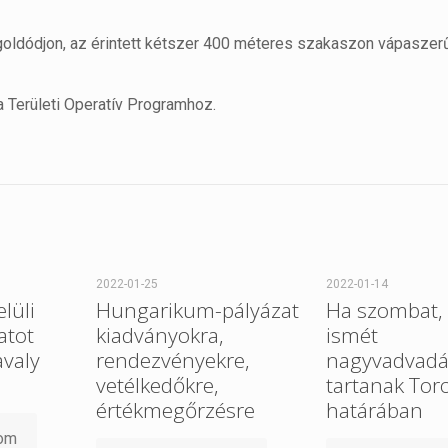
oldódjon, az érintett kétszer 400 méteres szakaszon vápaszer
 Területi Operatív Programhoz.
2022-01-25
2022-01-14
elüli
Hungarikum-pályázat
Ha szombat, 
atot
kiadványokra,
ismét
avaly
rendezvényekre,
nagyvadvadá
vetélkedőkre,
tartanak Tor
értékmegőrzésre
határában
som