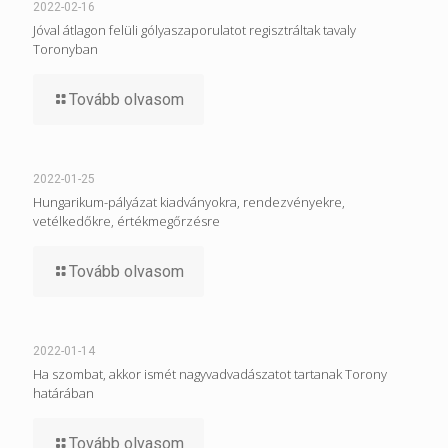
2022-02-16
Jóval átlagon felüli gólyaszaporulatot regisztráltak tavaly
Toronyban
Tovább olvasom
2022-01-25
Hungarikum-pályázat kiadványokra, rendezvényekre,
vetélkedőkre, értékmegőrzésre
Tovább olvasom
2022-01-14
Ha szombat, akkor ismét nagyvadvadászatot tartanak Torony
határában
Tovább olvasom