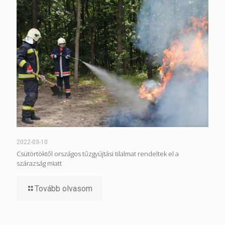
2022-03-10
Csütörtöktől országos tűzgyújtási tilalmat rendeltek el a
szárazság miatt
Tovább olvasom