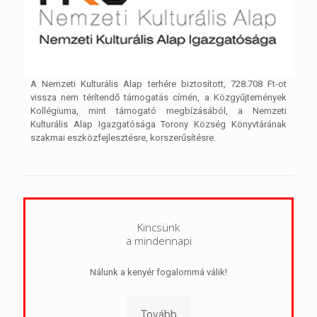
A Nemzeti Kulturális Alap terhére biztosított, 728.708 Ft-ot
vissza nem térítendő támogatás címén, a Közgyűjtemények
Kollégiuma, mint támogató megbízásából, a Nemzeti
Kulturális Alap Igazgatósága Torony Község Könyvtárának
szakmai eszközfejlesztésre, korszerűsítésre.
Kincsünk
a mindennapi
Nálunk a kenyér fogalommá válik!
Tovább