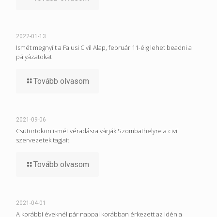
2022-01-13
Ismét megnyílt a Falusi Civil Alap, február 11-éig lehet beadni a
pályázatokat
Tovább olvasom
2021-09-06
Csütörtökön ismét véradásra várják Szombathelyre a civil
szervezetek tagjait
Tovább olvasom
2021-04-01
A korábbi éveknél pár nappal korábban érkezett az idén a