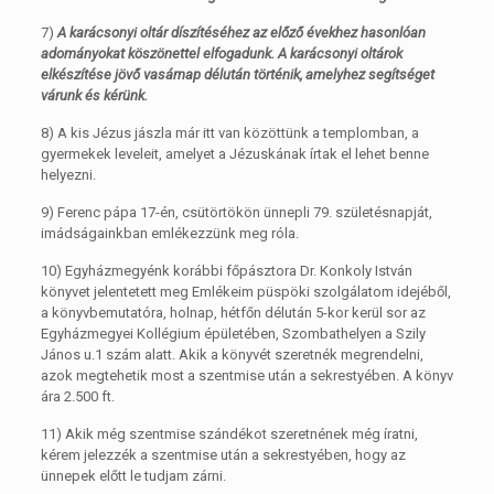
7)
A karácsonyi oltár díszítéséhez az előző évekhez hasonlóan
adományokat köszönettel elfogadunk. A karácsonyi oltárok
elkészítése jövő vasárnap délután történik, amelyhez segítséget
várunk és kérünk.
8) A kis Jézus jászla már itt van közöttünk a templomban, a
gyermekek leveleit, amelyet a Jézuskának írtak el lehet benne
helyezni.
9) Ferenc pápa 17-én, csütörtökön ünnepli 79. születésnapját,
imádságainkban emlékezzünk meg róla.
10) Egyházmegyénk korábbi főpásztora Dr. Konkoly István
könyvet jelentetett meg Emlékeim püspöki szolgálatom idejéből,
a könyvbemutatóra, holnap, hétfőn délután 5-kor kerül sor az
Egyházmegyei Kollégium épületében, Szombathelyen a Szily
János u.1 szám alatt. Akik a könyvét szeretnék megrendelni,
azok megtehetik most a szentmise után a sekrestyében. A könyv
ára 2.500 ft.
11) Akik még szentmise szándékot szeretnének még íratni,
kérem jelezzék a szentmise után a sekrestyében, hogy az
ünnepek előtt le tudjam zárni.