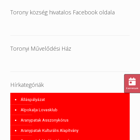
Torony község hivatalos Facebook oldala
Toronyi Művelődési Ház
Hírkategóriák
Események
Álláspályázat
Alpokalja Lovasklub
Aranypatak Asszonykórus
Aranypatak Kulturális Alapítvány