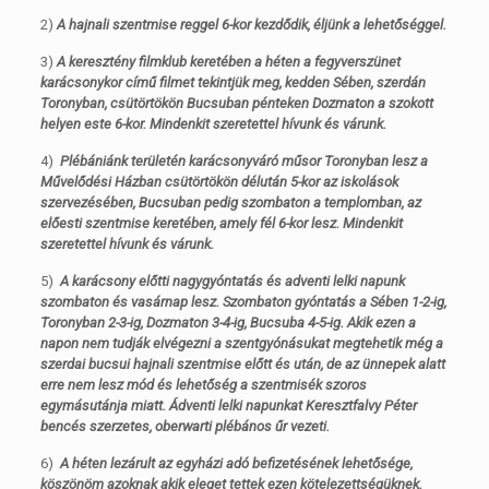
2)
A hajnali szentmise reggel 6-kor kezdődik, éljünk a lehetőséggel.
3)
A keresztény filmklub keretében a héten a fegyverszünet
karácsonykor című filmet tekintjük meg, kedden Sében, szerdán
Toronyban, csütörtökön Bucsuban pénteken Dozmaton a szokott
helyen este 6-kor. Mindenkit szeretettel hívunk és várunk.
4)
Plébániánk területén karácsonyváró műsor Toronyban lesz a
Művelődési Házban csütörtökön délután 5-kor az iskolások
szervezésében, Bucsuban pedig szombaton a templomban, az
előesti szentmise keretében, amely fél 6-kor lesz. Mindenkit
szeretettel hívunk és várunk.
5)
A karácsony előtti nagygyóntatás és adventi lelki napunk
szombaton és vasárnap lesz. Szombaton gyóntatás a Sében 1-2-ig,
Toronyban 2-3-ig, Dozmaton 3-4-ig, Bucsuba 4-5-ig. Akik ezen a
napon nem tudják elvégezni a szentgyónásukat megtehetik még a
szerdai bucsui hajnali szentmise előtt és után, de az ünnepek alatt
erre nem lesz mód és lehetőség a szentmisék szoros
egymásutánja miatt. Ádventi lelki napunkat Keresztfalvy Péter
bencés szerzetes, oberwarti plébános űr vezeti.
6)
A héten lezárult az egyházi adó befizetésének lehetősége,
köszönöm azoknak akik eleget tettek ezen kötelezettségüknek.