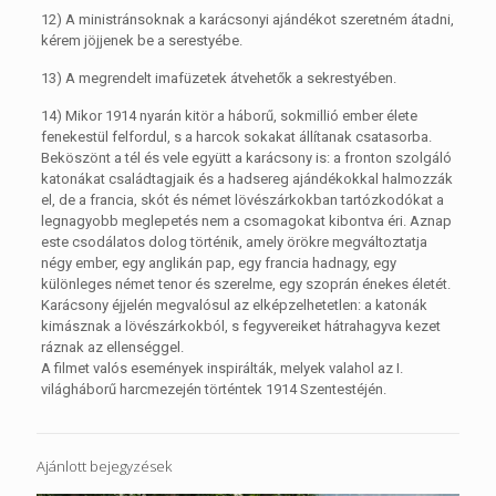
12) A ministránsoknak a karácsonyi ajándékot szeretném átadni,
kérem jöjjenek be a serestyébe.
13) A megrendelt imafüzetek átvehetők a sekrestyében.
14) Mikor 1914 nyarán kitör a háborű, sokmillió ember élete
fenekestül felfordul, s a harcok sokakat állítanak csatasorba.
Beköszönt a tél és vele együtt a karácsony is: a fronton szolgáló
katonákat családtagjaik és a hadsereg ajándékokkal halmozzák
el, de a francia, skót és német lövészárkokban tartózkodókat a
legnagyobb meglepetés nem a csomagokat kibontva éri. Aznap
este csodálatos dolog történik, amely örökre megváltoztatja
négy ember, egy anglikán pap, egy francia hadnagy, egy
különleges német tenor és szerelme, egy szoprán énekes életét.
Karácsony éjjelén megvalósul az elképzelhetetlen: a katonák
kimásznak a lövészárkokból, s fegyvereiket hátrahagyva kezet
ráznak az ellenséggel.
A filmet valós események inspirálták, melyek valahol az I.
világháborű harcmezején történtek 1914 Szentestéjén.
Ajánlott bejegyzések