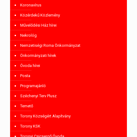
Koronavírus
Közérdekű Közlemény
Művelődési Ház hírei
Nekrológ
Nemzetiségi Roma Önkormányzat
Önkormányzati hírek
Óvoda hírei
Posta
Programajánló
Széchenyi Terv Plusz
Temető
Torony Községért Alapítvány
Torony KSK
Toronyi Csicsergő Óvoda