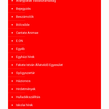
Aranypatak Vadásztársaság
Bejegyzés
Beszámolók
Bölcsőde
Cantate Animae
E.ON
Egyéb
Egyházi hírek
Fekete István Állatvédő Egyesület
Gyógyszertár
Háziorvos
Hirdetmények
Hulladékszállítás
Iskolai hírek