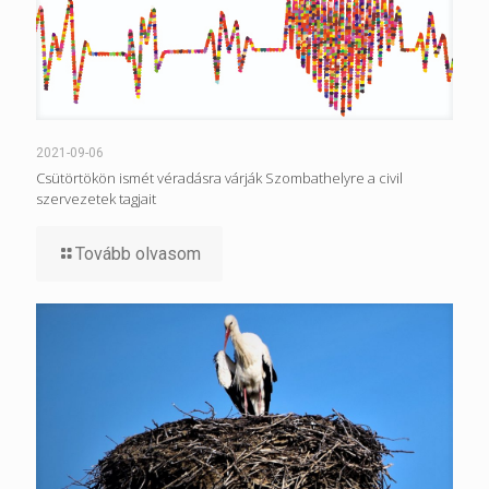
2021-09-06
Csütörtökön ismét véradásra várják Szombathelyre a civil
szervezetek tagjait
Tovább olvasom