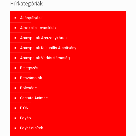
Hírkategóriák
Álláspályázat
Alpokalja Lovasklub
Aranypatak Asszonykórus
Aranypatak Kulturális Alapítvány
Aranypatak Vadásztársaság
Bejegyzés
Beszámolók
Bölcsőde
Cantate Animae
E.ON
Egyéb
Egyházi hírek