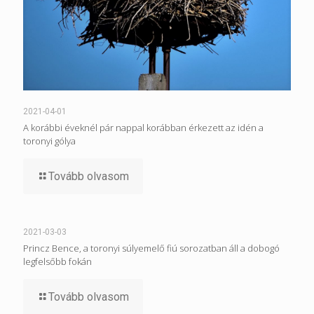
2021-04-01
A korábbi éveknél pár nappal korábban érkezett az idén a
toronyi gólya
Tovább olvasom
2021-03-03
Princz Bence, a toronyi súlyemelő fiú sorozatban áll a dobogó
legfelsőbb fokán
Tovább olvasom