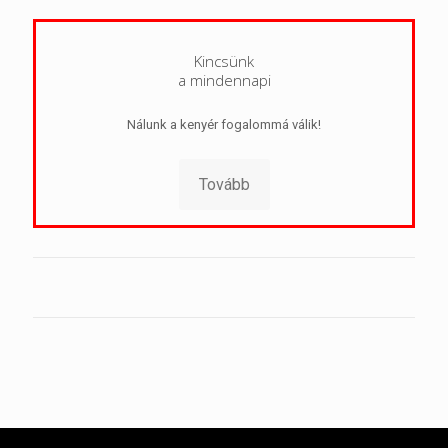
Kincsünk
a mindennapi
Nálunk a kenyér fogalommá válik!
Tovább