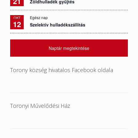
21
Zöldhulladék gyűjtés
Egész nap
OKT
12
Szelektív hulladékszállítás
Naptár megtekintése
Torony község hivatalos Facebook oldala
Toronyi Művelődési Ház