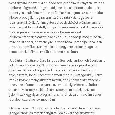
veszélyekről beszélt. Az előadó arra próbálta ráirányítani az idős
emberek figyelmét, hogy ne dőljenek be a trükkös csalóknak,
bármilyen csalafinta módon próbálnak is bejutni az otthonukba,
illetve próbálják meg rávenni az áldozataikat, hogy pénzt
csaljanak ki tőlük. A filmvetítéssel egybekötött előadás arra is
számos példát mutatott, hogyan igyekeznek a csalók nagyobb
összegek elköltésére rávenni az idős embereket
árubemutatónak álcázott akciókon. Jól gondolja meg mindenki,
mire ad ki pénzt, bármennyire is csábítónak próbálják beállítani
az adott terméket. Mint valaki megjegyezte, sokan magukra
ismerhettek a filmen imitált árubemutató láttán.
A délután fő attrakciója a lángossütés volt, amiben elsősorban is
a klub egyik vezetője, Schütz Jánosné, Piroska jeleskedett.
Eközben Kovács Frigyesné, Irma a böjti szokásokról tartott
tájékoztatót, bejgli-receptet osztott meg a klubtagokkal, illetve
röpke közvélemény kutatást tartott, hogy hányan szeretnének
szervezett formában eljutni a szombathelyi Weöres Sándor
Színház valamelyik előadására. Kiderült, mindenki szívesen
jelentkezik egy ilyen programra, s ha lehet, valami vidám zenés
darabot szeretnének megnézni.
Ha már zene – Schütz János odaült az emeleti teremben lévő
zongorához, és remek hangulatű dalokkal szórakoztatott.