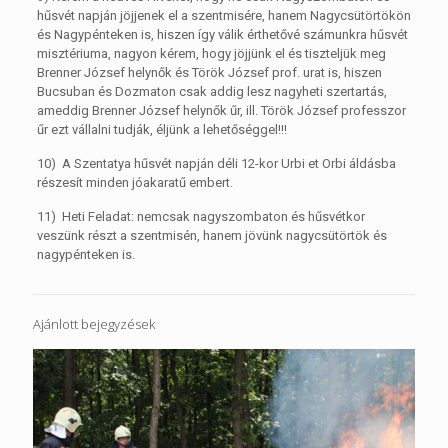
hűsvét napján jöjjenek el a szentmisére, hanem Nagycsütörtökön
és Nagypénteken is, hiszen így válik érthetővé számunkra hűsvét
misztériuma, nagyon kérem, hogy jöjjünk el és tiszteljük meg
Brenner József helynők és Török József prof. urat is, hiszen
Bucsuban és Dozmaton csak addig lesz nagyheti szertartás,
ameddig Brenner József helynők űr, ill. Török József professzor
űr ezt vállalni tudják, éljünk a lehetőséggel!!!
10) A Szentatya hűsvét napján déli 12-kor Urbi et Orbi áldásba
részesít minden jóakaratű embert.
11) Heti Feladat: nemcsak nagyszombaton és hűsvétkor
veszünk részt a szentmisén, hanem jövünk nagycsütörtök és
nagypénteken is.
Ajánlott bejegyzések