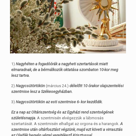
1)
Nagyhéten a fogadóórák a nagyheti szertartások miatt
elmaradnak, de a bérmálkozók oktatása szombaton 10-kor meg
lesz tartva.
2)
Nagycsütörtökön
(március 24.)
délelőtt 10 órakor olajszentelési
szentmise lesz a Székesegyházban.
3)
Nagycsütörtökön az esti szentmise 6- kor kezdődik.
Ez a nap az Oltáriszentség és az Egyházi rend szentségének
születésnapja.
A szentmisén elvégezzük a lábmosás
szertartását. A szentmisén elhallgat az orgona és a harangok.
A
szentmise után oltárfosztást végzünk, majd ezt követi a virrasztás
az Olajfák hegyén vérrel verejtékező Krisztussal.