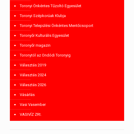
Toronyi Önkéntes Tűzoltó Egyesület
Toronyi Szépkorúak Klubja
Toronyi Települési Önkéntes Mentőcsoport
Toronyőr Kulturális Egyesület
Toronyőr magazin
Toronytól az Ondódi Toronyig
Választás 2019
Választás 2024
Választás 2026
Vásárlás
Vasi Vasember
VASIVÍZ ZRt.