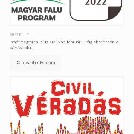
2022-01-13
Ismét megnyílt a Falusi Civil Alap, február 11-éig lehet beadni a
pályázatokat
Tovább olvasom