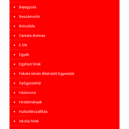
Bejegyzés
Beszámolók
Bölcsőde
Cantate Animae
E.ON
Egyéb
Egyházi hírek
Fekete István Állatvédő Egyesület
Gyógyszertár
Háziorvos
Hirdetmények
Hulladékszállítás
Iskolai hírek