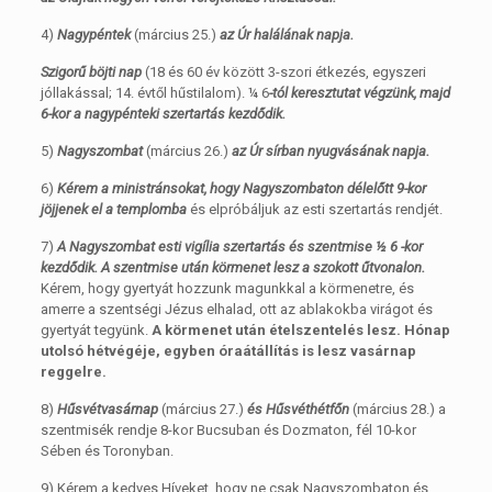
4)
Nagypéntek
(március 25.)
az Úr halálának napja.
Szigorű böjti nap
(18 és 60 év között 3-szori étkezés, egyszeri
jóllakással; 14. évtől hűstilalom). ¼ 6
-tól keresztutat végzünk, majd
6-kor a nagypénteki szertartás kezdődik.
5)
Nagyszombat
(március 26.)
az Úr sírban nyugvásának napja.
6)
Kérem a ministránsokat, hogy Nagyszombaton délelőtt 9-kor
jöjjenek el a templomba
és elpróbáljuk az esti szertartás rendjét.
7)
A Nagyszombat esti vigília szertartás és szentmise ½ 6 -kor
kezdődik. A szentmise után körmenet lesz a szokott űtvonalon.
Kérem, hogy gyertyát hozzunk magunkkal a körmenetre, és
amerre a szentségi Jézus elhalad, ott az ablakokba virágot és
gyertyát tegyünk.
A körmenet után ételszentelés lesz. Hónap
utolsó hétvégéje, egyben óraátállítás is lesz vasárnap
reggelre.
8)
Hűsvétvasárnap
(március 27.)
és Hűsvéthétfőn
(március 28.) a
szentmisék rendje 8-kor Bucsuban és Dozmaton, fél 10-kor
Sében és Toronyban.
9) Kérem a kedves Híveket, hogy ne csak Nagyszombaton és