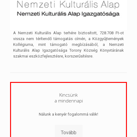
A Nemzeti Kulturális Alap terhére biztosított, 728.708 Ft-ot
vissza nem térítendő támogatás címén, a Közgyűjtemények
Kollégiuma, mint támogató megbízásából, a Nemzeti
Kulturális Alap Igazgatósága Torony Község Könyvtárának
szakmai eszközfejlesztésre, korszerűsítésre.
Kincsünk
a mindennapi
Nálunk a kenyér fogalommá válik!
Tovább