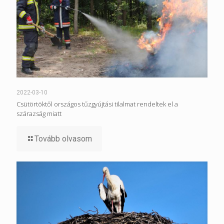
2022-03-10
Csütörtöktől országos tűzgyújtási tilalmat rendeltek el a
szárazság miatt
Tovább olvasom