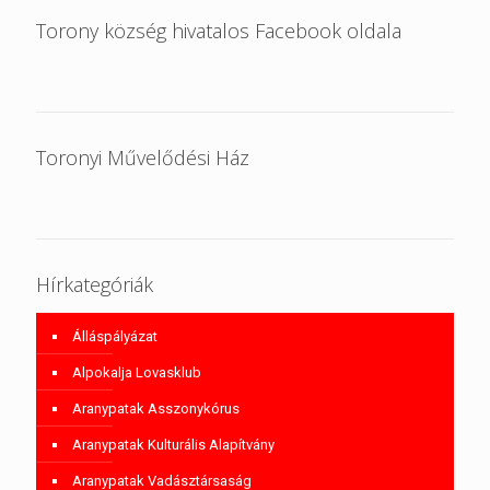
Torony község hivatalos Facebook oldala
Toronyi Művelődési Ház
Hírkategóriák
Álláspályázat
Alpokalja Lovasklub
Aranypatak Asszonykórus
Aranypatak Kulturális Alapítvány
Aranypatak Vadásztársaság