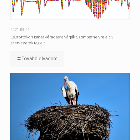
2021-09-06
Csütörtökön ismét véradásra várják Szombathelyre a civil
szervezetek tagjait
Tovább olvasom