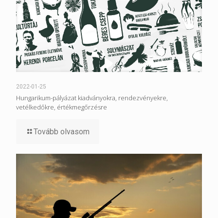
2022-01-25
Hungarikum-pályázat kiadványokra, rendezvényekre,
vetélkedőkre, értékmegőrzésre
Tovább olvasom