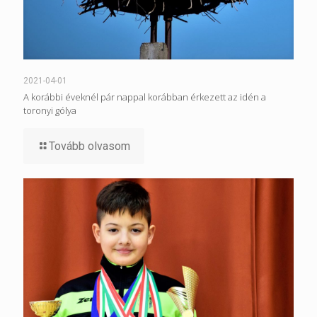
2021-04-01
A korábbi éveknél pár nappal korábban érkezett az idén a
toronyi gólya
Tovább olvasom