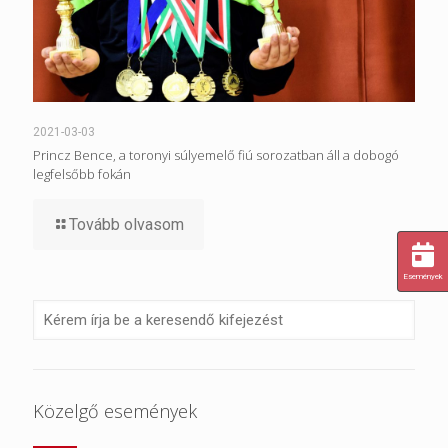
2021-03-03
Princz Bence, a toronyi súlyemelő fiú sorozatban áll a dobogó
legfelsőbb fokán
Tovább olvasom
Események
Közelgő események