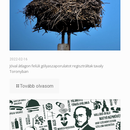
2022-02-16
Jóval átlagon felüli gólyaszaporulatot regisztráltak tavaly
Toronyban
Tovább olvasom