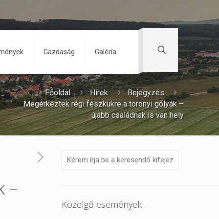
zmények
Gazdaság
Galéria
Főoldal
Hírek
Bejegyzés
Megérkeztek régi fészkükre a toronyi gólyák –
újabb családnak is van hely
k –
Közelgő események