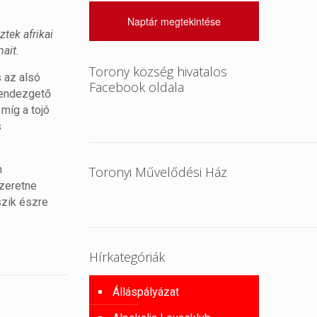
Naptár megtekintése
tek afrikai
mait.
Torony község hivatalos
s az alsó
Facebook oldala
 rendezgető
 míg a tojó
s
n
Toronyi Művelődési Ház
szeretne
szik észre
Hírkategóriák
Álláspályázat