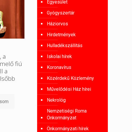
Egyesület
Gyógyszertár
Háziorvos
Hirdetmények
Hulladékszállítás
, a
Iskolai hírek
melő fiú
Koronavírus
l a
lsőbb
Közérdekű Közlemény
Művelődési Ház hírei
Nekrológ
asom
Nemzetiségi Roma
Önkormányzat
Önkormányzati hírek