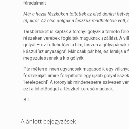
fáradalmait.
Már a hazai fészkükön töltötték az első áprilisi hét
űtjukról. Az első dolguk a fészkük rendbetétele volt, 
Társbérlőket is kaptak a toronyi gólyák a temető felé
részeken verebek foglaltak maguknak szállást. A vil
gólyát – ez feltehetően a hím, hiszen a gólyapárnak r
készül ‘az anyaságra’. Már csak pár hét, és lerakja 
megszülessenek a kis gólyák.
Pár méterre innen ugyancsak magasodik egy villany
fészekaljat, amire felépíthető egy újabb gólyafész
‘letelepedni’. A toronyiak mindenesetre szívesen v
ezt a lehetőséget a fészket kereső madarak.
B. L.
Ajánlott bejegyzések