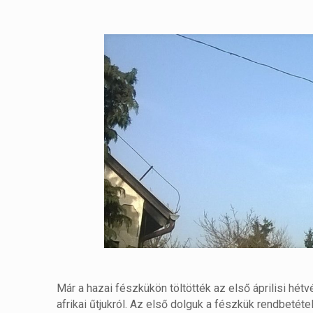
Már a hazai fészkükön töltötték az első áprilisi h
afrikai űtjukról. Az első dolguk a fészkük rendbetéte