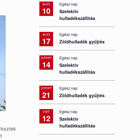
Egész nap
AUG
10
Szelektív
hulladékszállítás
Egész nap
AUG
17
Zöldhulladék gyűjtés
Egész nap
SZEPT
14
Szelektív
hulladékszállítás
Egész nap
SZEPT
21
Zöldhulladék gyűjtés
Egész nap
OKT
12
Szelektív
hulladékszállítás
érkeztek
t