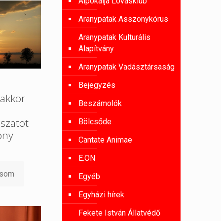
Alpokalja Lovasklub
Aranypatak Asszonykórus
Aranypatak Kulturális
Alapítvány
Aranypatak Vadásztársaság
Bejegyzés
akkor
Beszámolók
szatot
Bölcsőde
ony
Cantate Animae
E.ON
asom
Egyéb
Egyházi hírek
Fekete István Állatvédő