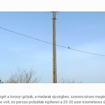
étvégét a toronyi gólyák, a madarak épségben, szerencsésen meg
le volt, és persze próbálták kipihenni a 20-30 ezer kilométeres ű