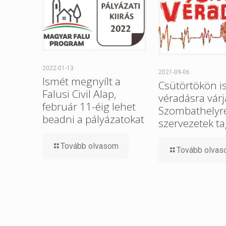
2022-01-13
2021-09-06
Ismét megnyílt a
Csütörtökön i
Falusi Civil Alap,
véradásra várj
február 11-éig lehet
Szombathelyre 
beadni a pályázatokat
szervezetek ta
Tovább olvasom
Tovább olva