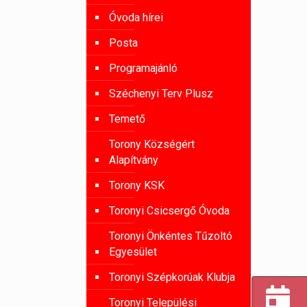
Óvoda hírei
Posta
Programajánló
Széchenyi Terv Plusz
Temető
Torony Községért
Alapítvány
Torony KSK
Toronyi Csicsergő Óvoda
Toronyi Önkéntes Tűzoltó
Egyesület
Toronyi Szépkorúak Klubja
Toronyi Települési