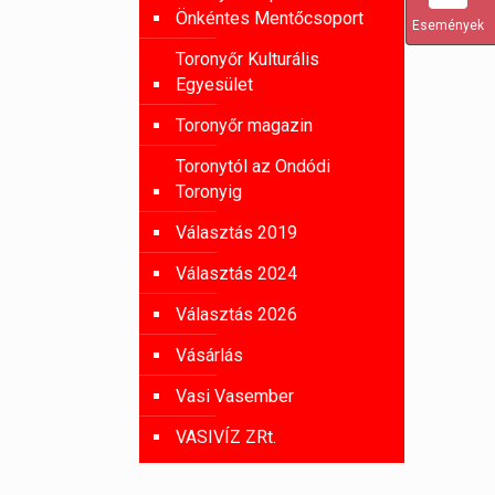
Önkéntes Mentőcsoport
Események
Toronyőr Kulturális
Egyesület
Toronyőr magazin
Toronytól az Ondódi
Toronyig
Választás 2019
Választás 2024
Választás 2026
Vásárlás
Vasi Vasember
VASIVÍZ ZRt.