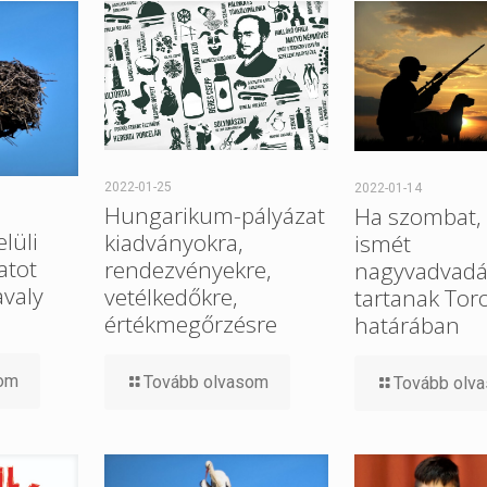
2022-01-25
2022-01-14
Hungarikum-pályázat
Ha szombat, 
elüli
kiadványokra,
ismét
atot
rendezvényekre,
nagyvadvadá
avaly
vetélkedőkre,
tartanak Tor
értékmegőrzésre
határában
som
Tovább olvasom
Tovább olv