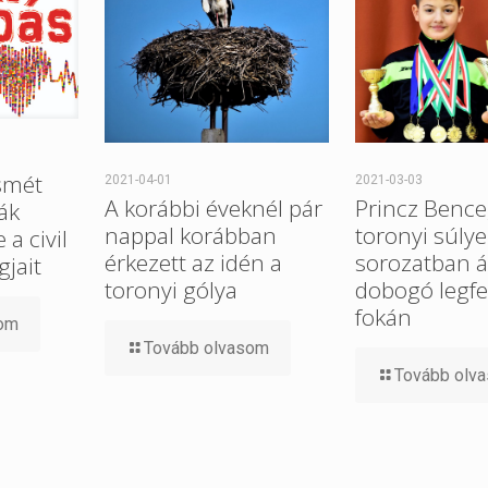
smét
2021-04-01
2021-03-03
A korábbi éveknél pár
Princz Bence
ák
nappal korábban
toronyi súlye
a civil
érkezett az idén a
sorozatban ál
gjait
toronyi gólya
dobogó legfe
fokán
som
Tovább olvasom
Tovább olv