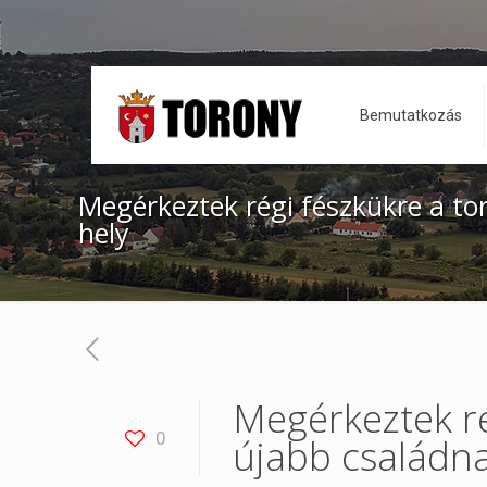
Bemutatkozás
Megérkeztek régi fészkükre a tor
hely
Megérkeztek ré
0
újabb családna