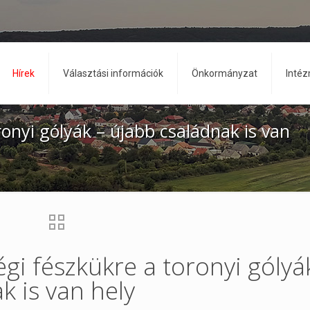
Hírek
Választási információk
Önkormányzat
Inté
onyi gólyák – újabb családnak is van
gi fészkükre a toronyi gólyá
k is van hely