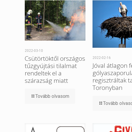
2022-03-10
Csütörtöktől országos
2022-02-16
Jóval átlagon f
tűzgyújtási tilalmat
gólyaszaporul
rendeltek el a
regisztráltak t
szárazság miatt
Toronyban
Tovább olvasom
Tovább olva