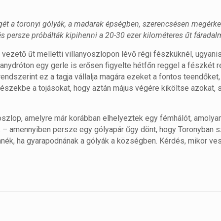
végét a toronyi gólyák, a madarak épségben, szerencsésen megérkez
és persze próbálták kipihenni a 20-30 ezer kilométeres űt fáradal
 vezető űt melletti villanyoszlopon lévő régi fészküknél, ugyani
lanydróton egy gerle is erősen figyelte hétfőn reggel a fészkét
endszerint ez a tagja vállalja magára ezeket a fontos teendőket,
a fészekbe a tojásokat, hogy aztán május végére kiköltse azokat, 
oszlop, amelyre már korábban elhelyeztek egy fémhálót, amolya
ek – amennyiben persze egy gólyapár űgy dönt, hogy Toronyban 
ennék, ha gyarapodnának a gólyák a községben. Kérdés, mikor ve