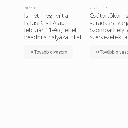
2022-01-13
2021-09-06
Ismét megnyílt a
Csütörtökön i
Falusi Civil Alap,
véradásra várj
február 11-éig lehet
Szombathelyre 
beadni a pályázatokat
szervezetek ta
Tovább olvasom
Tovább olva