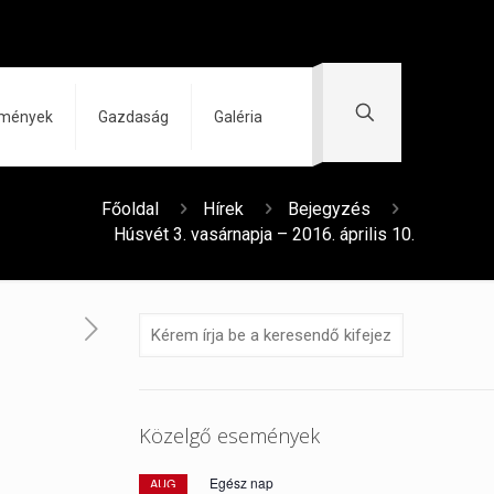
zmények
Gazdaság
Galéria
Főoldal
Hírek
Bejegyzés
Húsvét 3. vasárnapja – 2016. április 10.
Közelgő események
Egész nap
AUG