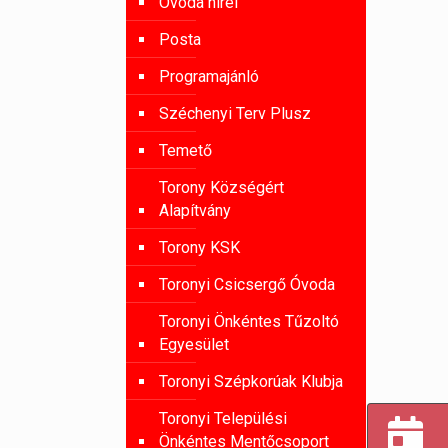
Óvoda hírei
Posta
Programajánló
Széchenyi Terv Plusz
Temető
Torony Községért
Alapítvány
Torony KSK
Toronyi Csicsergő Óvoda
Toronyi Önkéntes Tűzoltó
Egyesület
Toronyi Szépkorúak Klubja
Toronyi Települési
Önkéntes Mentőcsoport