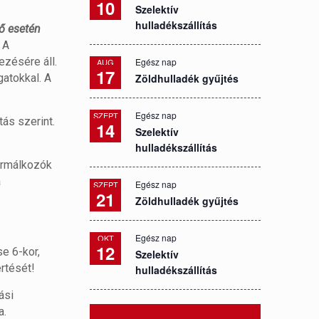
10
Szelektív
hulladékszállítás
dő esetén
A
ezésére áll.
Egész nap
AUG
17
atokkal. A
Zöldhulladék gyűjtés
Egész nap
SZEPT
ás szerint.
14
Szelektív
hulladékszállítás
bérmálkozók
a
Egész nap
SZEPT
21
Zöldhulladék gyűjtés
Egész nap
OKT
12
e 6-kor,
Szelektív
rtését!
hulladékszállítás
ási
a.