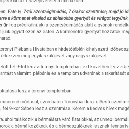
díjas klub az összejövetelét a faluházban.
ben. Este ½ 7-től szentségimádás, 7 órakor szentmise, majd jó i
rre a körmenet elhalad az ablakokba gyertyát és virágot tegyünk.
s űr
fog prédikálni, aki a szentségimádás alatt a gyónok rendelk
ljünk együtt ezen az estén. A körmenetre gyertyát hozzatok mag
marad.
oronyi Plébánia Hivatalban a hirdetőtáblán kihelyezett időbeoszt
n érkezzen meg egyik szülőjével vagy nagyszülőjével.
őtt fél 9-tól lesz a toronyi templomban, ezt követően lesz a 
arítást valamint plébánia és a templom udvarának a takarítását 
oktatása lesz a toronyi templomban.
 a miserend módosul, szombaton Toronyban lesz előesti szentmis
, fél 9-kor Sében lesz a szentmise. Kérem a kedves hívek megé
, ahol találkozik a bérmálásra váró fiatalokkal, az ünnepi bérmál
sorok a bérmálkozóknak és a bérmaszülőknek lesznek fenntartv