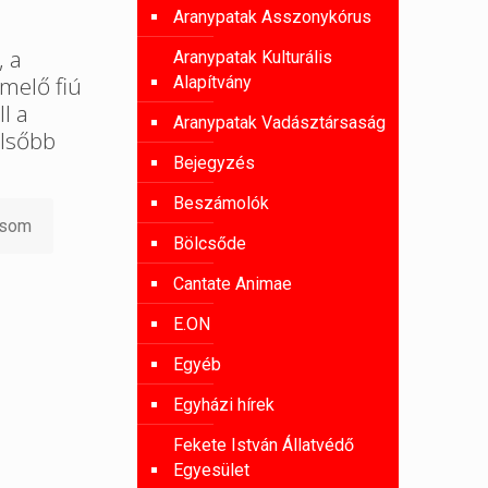
Aranypatak Asszonykórus
, a
Aranypatak Kulturális
melő fiú
Alapítvány
l a
Aranypatak Vadásztársaság
lsőbb
Bejegyzés
Beszámolók
asom
Bölcsőde
Cantate Animae
E.ON
Egyéb
Egyházi hírek
Fekete István Állatvédő
Egyesület