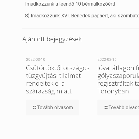
Imádkozzunk a leendő 10 bérmálkozóért!
8) Imádkozzunk XVI. Benedek pápáért, aki szombaton
Ajánlott bejegyzések
2022-03-10
2022-02-16
Csütörtöktől országos
Jóval átlagon f
tűzgyújtási tilalmat
gólyaszaporul
rendeltek el a
regisztráltak t
szárazság miatt
Toronyban
Tovább olvasom
Tovább olva