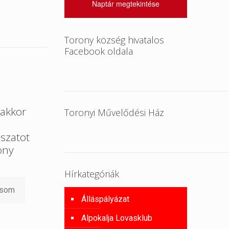
Naptár megtekintése
Torony község hivatalos
Facebook oldala
akkor
Toronyi Művelődési Ház
szatot
ony
Hírkategóriák
asom
Álláspályázat
Alpokalja Lovasklub