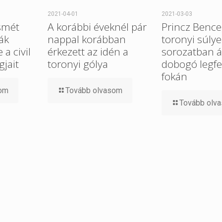
2021-04-01
2021-03-03
smét
A korábbi éveknél pár
Princz Bence
ák
nappal korábban
toronyi súlye
a civil
érkezett az idén a
sorozatban ál
gjait
toronyi gólya
dobogó legfe
fokán
som
Tovább olvasom
Tovább olv