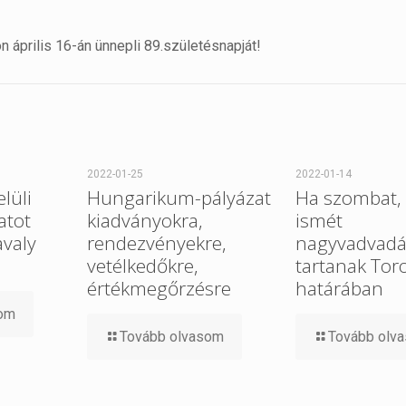
 április 16-án ünnepli 89.születésnapját!
2022-01-25
2022-01-14
elüli
Hungarikum-pályázat
Ha szombat, 
atot
kiadványokra,
ismét
avaly
rendezvényekre,
nagyvadvadá
vetélkedőkre,
tartanak Tor
értékmegőrzésre
határában
som
Tovább olvasom
Tovább olv