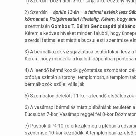
1) Szerdán, Dozmaton 3-kor tartja a keresztény nyug
2) Szerdán –
április 13-án
–
a fatimai esténk lesz Sé
körmenet a Polgármesteri Hivatalig. Kérem, hogy ame
szentmisén
Gombos T. Bálint Gencsapáti plébáno
Kérem a kedves híveket minden faluból, hogy ünnepe
szerdai fatimai est miatt a bucsui esti szentmise el
3) A bérmálkozók vizsgáztatása csütörtökön lesz a t
Kérem, hogy mindenki a kijelölt időpontban pontosa
4) A leendő bérmálkozók gyóntatása szombaton délel
próbája szintén a toronyi templomban, a templom tak
bérmálkozók szülei vállalják.
5) Szombaton délelőtt 11-kor a leendő elsőáldozók 
6) A vasárnapi bérmálás miatt plébániánk területén
Bucsuban 7-kor. Vasárnap reggel fél 8-kor Dozmaton
7) Püspök űr ¼ 10-re érkezik meg a plébánia udvarára
szentmise 10-kor kezdődik. A templomban az első 