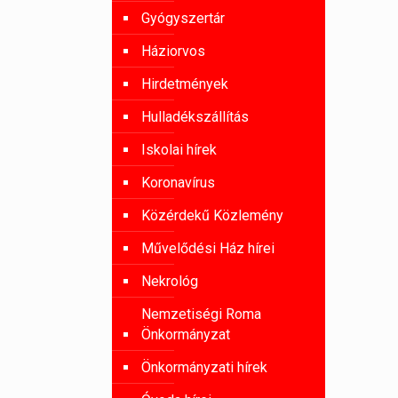
Gyógyszertár
Háziorvos
Hirdetmények
Hulladékszállítás
Iskolai hírek
Koronavírus
Közérdekű Közlemény
Művelődési Ház hírei
Nekrológ
Nemzetiségi Roma
Önkormányzat
Önkormányzati hírek