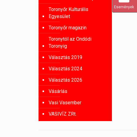
Események
Toronyőr Kulturális
Egyesület
Toronyőr magazin
Toronytól az Ondódi
Toronyig
Választás 2019
Választás 2024
Választás 2026
Vásárlás
Vasi Vasember
VASIVÍZ ZRt.