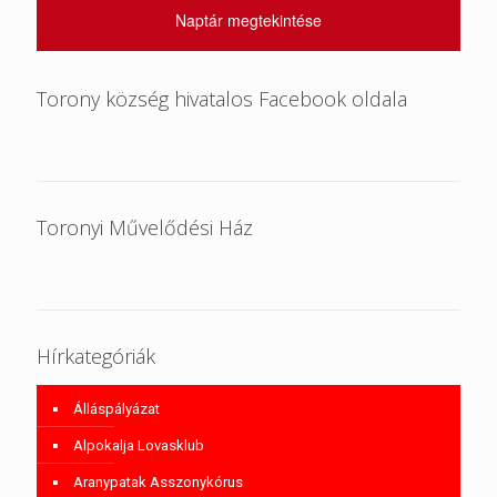
Naptár megtekintése
Torony község hivatalos Facebook oldala
Toronyi Művelődési Ház
Hírkategóriák
Álláspályázat
Alpokalja Lovasklub
Aranypatak Asszonykórus