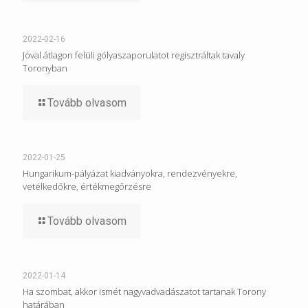
2022-02-16
Jóval átlagon felüli gólyaszaporulatot regisztráltak tavaly
Toronyban
Tovább olvasom
2022-01-25
Hungarikum-pályázat kiadványokra, rendezvényekre,
vetélkedőkre, értékmegőrzésre
Tovább olvasom
2022-01-14
Ha szombat, akkor ismét nagyvadvadászatot tartanak Torony
határában