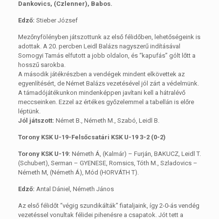
Dankovics, (Czlenner), Babos.
Edző:
Stieber József
Mezőnyfölényben játszottunk az első félidőben, lehetőségeink is
adottak. A 20. percben Leidl Balázs nagyszerű indításával
Somogyi Tamás elfutott a jobb oldalon, és “kapufás” gólt lőtt a
hosszű sarokba.
A második játékrészben a vendégek mindent elkövettek az
egyenlítésért, de Német Balázs vezetésével jól zárt a védelmünk.
A támadójátékunkon mindenképpen javítani kell a hátralévő
meccseinken. Ezzel az értékes győzelemmel a tabellán is előre
léptünk.
Jól játszott:
Német B., Németh M., Szabó, Leidl B.
Torony KSK U-19-Felsőcsatári KSK U-19 3-2 (0-2)
Torony KSK U-19:
Németh Á, (Kalmár) – Furján, BAKUCZ, Leidl T.
(Schubert), Serman – GYENESE, Romsics, Tóth M., Szladovics –
Németh M, (Németh Á), Mód (HORVÁTH T).
Edző:
Antal Dániel, Németh János
Az első félidőt “végig szundikálták” fiataljaink, így 2-0-ás vendég
vezetéssel vonultak félidei pihenésre a csapatok. Jót tett a