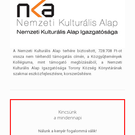
A Nemzeti Kulturális Alap terhére biztosított, 728.708 Ft-ot
vissza nem térítendő támogatás címén, a Közgyűjtemények
Kollégiuma, mint támogató megbízásából, a Nemzeti
Kulturális Alap Igazgatósága Torony Község Könyvtárának
szakmai eszközfejlesztésre, korszerűsítésre.
Kincsünk
a mindennapi
Nálunk a kenyér fogalommá válik!