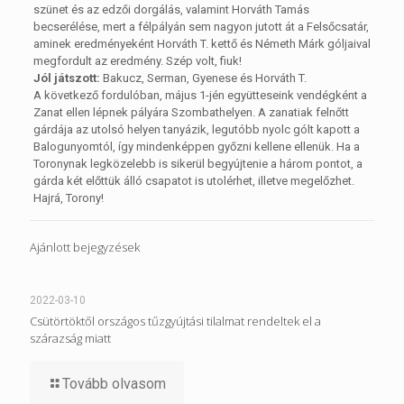
szünet és az edzői dorgálás, valamint Horváth Tamás
becserélése, mert a félpályán sem nagyon jutott át a Felsőcsatár,
aminek eredményeként Horváth T. kettő és Németh Márk góljaival
megfordult az eredmény. Szép volt, fiuk!
Jól játszott:
Bakucz, Serman, Gyenese és Horváth T.
A következő fordulóban, május 1-jén együtteseink vendégként a
Zanat ellen lépnek pályára Szombathelyen. A zanatiak felnőtt
gárdája az utolsó helyen tanyázik, legutóbb nyolc gólt kapott a
Balogunyomtól, így mindenképpen győzni kellene ellenük. Ha a
Toronynak legközelebb is sikerül begyújtenie a három pontot, a
gárda két előttük álló csapatot is utolérhet, illetve megelőzhet.
Hajrá, Torony!
Ajánlott bejegyzések
2022-03-10
Csütörtöktől országos tűzgyújtási tilalmat rendeltek el a
szárazság miatt
Tovább olvasom