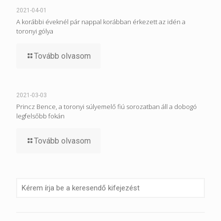
2021-04-01
A korábbi éveknél pár nappal korábban érkezett az idén a
toronyi gólya
Tovább olvasom
2021-03-03
Princz Bence, a toronyi súlyemelő fiú sorozatban áll a dobogó
legfelsőbb fokán
Tovább olvasom