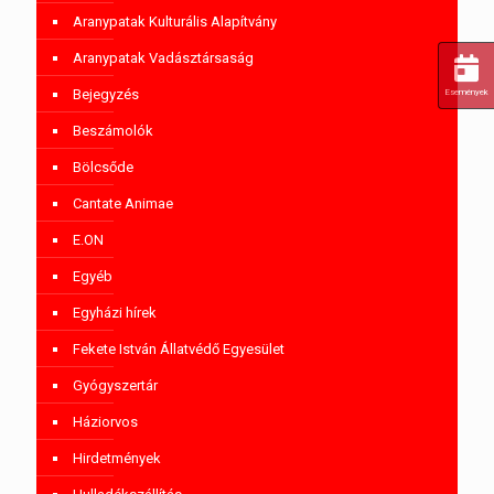
Aranypatak Kulturális Alapítvány
Aranypatak Vadásztársaság
Bejegyzés
Események
Beszámolók
Bölcsőde
Cantate Animae
E.ON
Egyéb
Egyházi hírek
Fekete István Állatvédő Egyesület
Gyógyszertár
Háziorvos
Hirdetmények