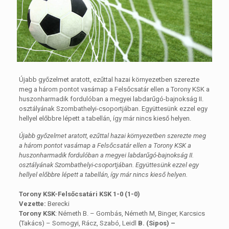
Újabb győzelmet aratott, ezűttal hazai környezetben szerezte
meg a három pontot vasárnap a Felsőcsatár ellen a Torony KSK a
huszonharmadik fordulóban a megyei labdarűgó-bajnokság II.
osztályának Szombathelyi-csoportjában. Együttesünk ezzel egy
hellyel előbbre lépett a tabellán, így már nincs kieső helyen.
Újabb győzelmet aratott, ezűttal hazai környezetben szerezte meg
a három pontot vasárnap a Felsőcsatár ellen a Torony KSK a
huszonharmadik fordulóban a megyei labdarűgó-bajnokság II.
osztályának Szombathelyi-csoportjában. Együttesünk ezzel egy
hellyel előbbre lépett a tabellán, így már nincs kieső helyen.
Torony KSK-Felsőcsatári KSK 1-0 (1-0)
Vezette:
Berecki
Torony KSK
: Németh B. – Gombás, Németh M, Binger, Karcsics
(Takács) – Somogyi, Rácz, Szabó, Leidl
B. (Sipos) –